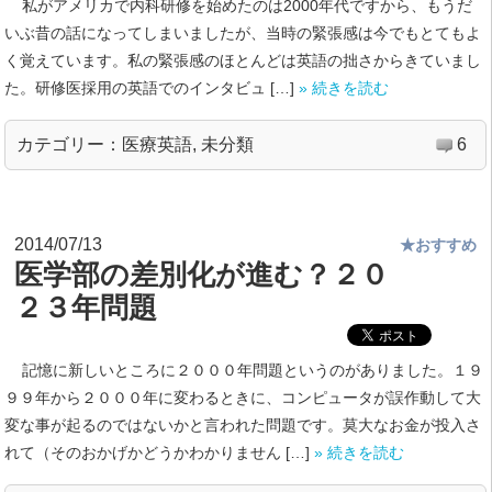
私がアメリカで内科研修を始めたのは2000年代ですから、もうだ
いぶ昔の話になってしまいましたが、当時の緊張感は今でもとてもよ
く覚えています。私の緊張感のほとんどは英語の拙さからきていまし
た。研修医採用の英語でのインタビュ […]
» 続きを読む
カテゴリー：
医療英語
,
未分類
6
2014/07/13
★おすすめ
医学部の差別化が進む？２０
２３年問題
記憶に新しいところに２０００年問題というのがありました。１９
９９年から２０００年に変わるときに、コンピュータが誤作動して大
変な事が起るのではないかと言われた問題です。莫大なお金が投入さ
れて（そのおかげかどうかわかりません […]
» 続きを読む