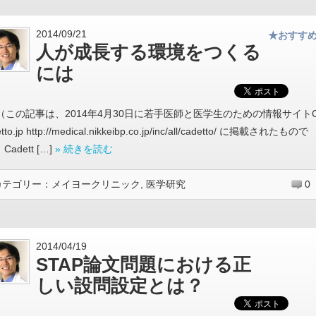
2014/09/21
★おすす
人が成長する環境をつくる
には
（この記事は、2014年4月30日に若手医師と医学生のための情報サイト
tto.jp http://medical.nikkeibp.co.jp/inc/all/cadetto/ に掲載されたもので
Cadett […]
» 続きを読む
カテゴリー：
メイヨークリニック
,
医学研究
0
2014/04/19
STAP論文問題における正
しい設問設定とは？