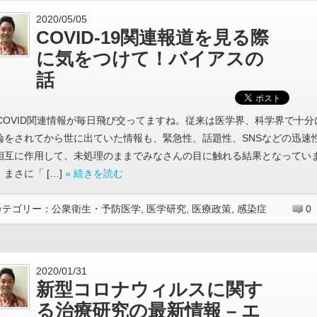
2020/05/05
COVID-19関連報道を見る際
に気をつけて！バイアスの
話
COVID関連情報が毎日飛び交ってますね。従来は医学界、科学界で十分
論をされてから世に出ていた情報も、緊急性、話題性、SNSなどの迅速
相互に作用して、未処理のままでみなさんの目に触れる結果となってい
。まさに「 […]
» 続きを読む
カテゴリー：
公衆衛生・予防医学
,
医学研究
,
医療政策
,
感染症
0
2020/01/31
新型コロナウィルスに関す
る治療研究の最新情報 – エ