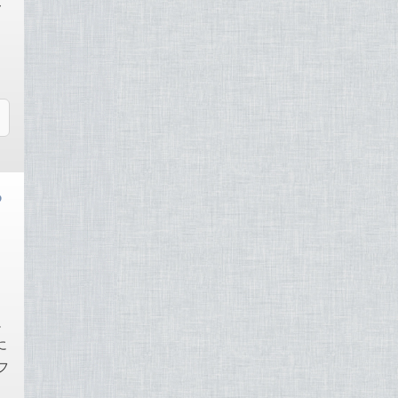
ー
め
に
に
フ