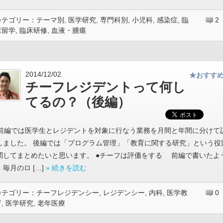
カテゴリー：
テーマ別
,
医学研究
,
専門科別
,
小児科
,
感染症
,
臨
2
床留学
,
臨床研修
,
血液・腫瘍
2014/12/02
★おすす
チーフレジデントって何し
てるの？（後編）
前編では医学生とレジデントを対象に行なう業務を月間と年間に分けて
しました。 後編では「プログラム管理」「教育に関する研究」という役
関してまとめたいと思います。 ●チーフは評価をする 前編で書いたよ
、毎月のロ […]
» 続きを読む
カテゴリー：
チーフレジデンシー
,
レジデンシー
,
内科
,
医学教
0
育
,
医学研究
,
老年医療