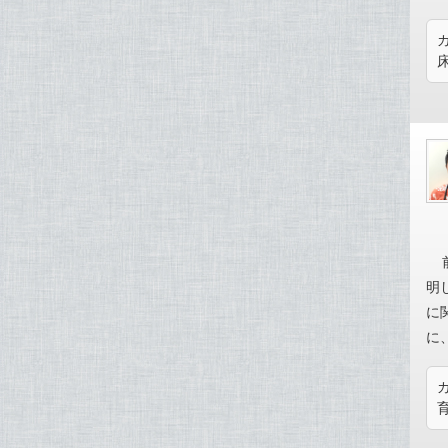
明
に
に