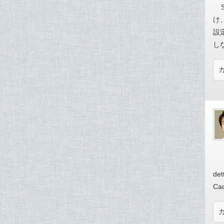
け
設
し
det
Cad