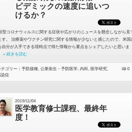
ピデミックの速度に追いつ
けるか？
新型コロナウィルスに関する症状や広がりのニュースを懸念しながら見
ます。 治療薬やワクチン研究に関する情報が少ないと感じたので、米国
る自分が入手できる現時点で得た情報から要点をシェアしたいと思いま
。
» 続きを読む
カテゴリー：
予防接種
,
公衆衛生・予防医学
,
内科
,
医学研究
,
0
感染症
2019/11/04
医学教育修士課程、最終年
度！