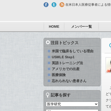
Skip to main content
在米日本人医療従事者による情
HOME
メンバー一覧
注目トピックス
米国で臨床をしている理由
USMLE Step1
英語トレーニング法
アメリカでの出産
医療保険
忘れられない患者さん
ど
記事を探す
ク
て