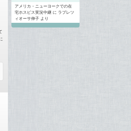
アメリカ・ニューヨークでの在
宅ホスピス実況中継
に
ラプレツ
ィオーサ伸子
より
て
に