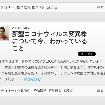
カテゴリー：
医学教育
,
医学研究
,
感染症
0
2021/01/05
新型コロナウィルス変異株
について今、わかっている
こと
新年を迎えて、各地ではCOVID-19の急拡大の暗い話題が続いています
。日本の大都市での医療資源の枯渇を聞くと胸が痛みます。 昨年8月の
イ州も急な患者増加があり、その時のサージプランや病院での対応を過
ブログ記事 […]
» 続きを読む
カテゴリー：
公衆衛生・予防医学
,
医学研究
,
感染症
0