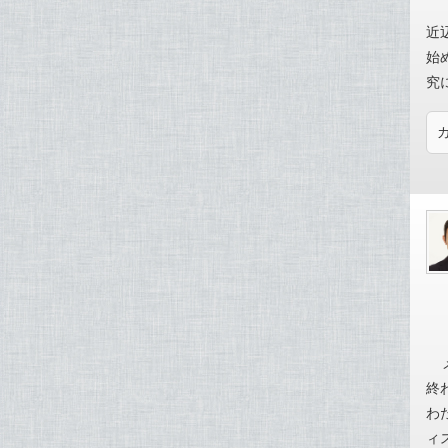
近
始
究
終
わ
ィ