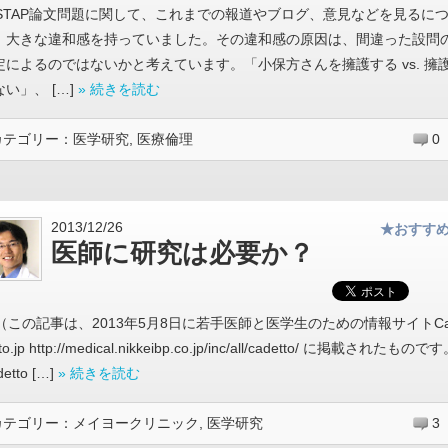
STAP論文問題に関して、これまでの報道やブログ、意見などを見るに
、大きな違和感を持っていました。その違和感の原因は、間違った設問
定によるのではないかと考えています。「小保方さんを擁護する vs. 擁
ない」、 […]
» 続きを読む
カテゴリー：
医学研究
,
医療倫理
0
2013/12/26
★おすす
医師に研究は必要か？
（この記事は、2013年5月8日に若手医師と医学生のための情報サイトC
to.jp http://medical.nikkeibp.co.jp/inc/all/cadetto/ に掲載されたもので
etto […]
» 続きを読む
カテゴリー：
メイヨークリニック
,
医学研究
3