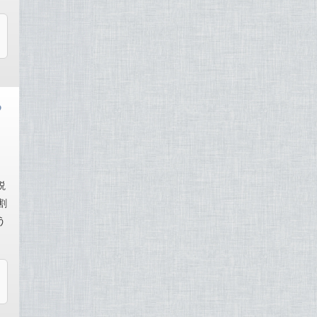
め
説
割
う