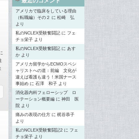
最近のコメント
アメリカで臨床をしている理由
（転職編）その２
に
松崎 弘
より
私のNCLEX受験奮闘記
に
フェ
チョ栄子
より
私のNCLEX受験奮闘記
に
あす
に
か
より
性
アメリカ留学からECMOスペシ
ま
ャリストへの道：前編 文化が
違えば看護も違う！米国ナース
事始め
に
石澤 和子
より
消化器内科フェローシップ ロ
ーテーション概要編
に
神田 医
院
より
痛みの表現の仕方
に
梶谷恭子
より
私のNCLEX受験奮闘記2
に
フェ
チョ栄子
より