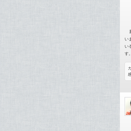
い
い
す