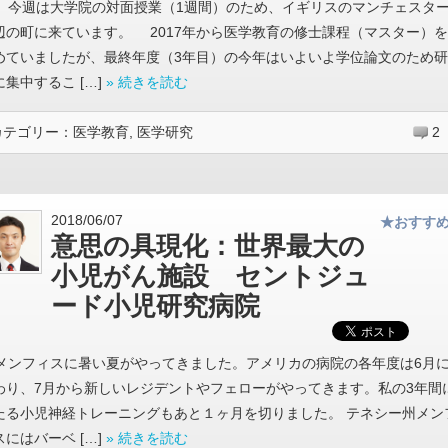
今週は大学院の対面授業（1週間）のため、イギリスのマンチェスタ
辺の町に来ています。 2017年から医学教育の修士課程（マスター）を
めていましたが、最終年度（3年目）の今年はいよいよ学位論文のため研
に集中するこ […]
» 続きを読む
カテゴリー：
医学教育
,
医学研究
2
2018/06/07
★おすす
意思の具現化：世界最大の
小児がん施設 セントジュ
ード小児研究病院
メンフィスに暑い夏がやってきました。アメリカの病院の各年度は6月
わり、7月から新しいレジデントやフェローがやってきます。私の3年間
たる小児神経トレーニングもあと１ヶ月を切りました。 テネシー州メン
スにはバーベ […]
» 続きを読む