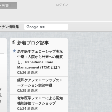
ログイン
クチン情報集
新着ブログ記事
老年医学フェローシップ実況
中継：入院から外来への橋渡
し、Transitional Care
Management (TCM)とは？
03/26
新道悠
緩和ケアフェローシップのロ
ーテーション実況中継
な
02/29
新道悠
を
老年医学フェローによる認知
れ
機能評価ワークショップ
01/24
新道悠