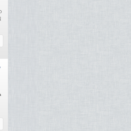
つ
の
護
め
a
す。