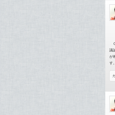
議
が
す