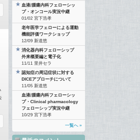
血液/腫瘍内科フェローシッ
プ・オンコール実況中継
01/02
宮下浩孝
老年医学フェローによる運動
機能評価ワークショップ
12/09
新道悠
消化器内科フェローシップ
外来概要編と電子化
11/11
里井セラ
認知症の周辺症状に対する
DICEアプローチについて
11/05
新道悠
ハ
血液/腫瘍内科フェローシッ
去
プ・Clinical pharmacology
フェローシップ実況中継
10/29
宮下浩孝
一覧へ »