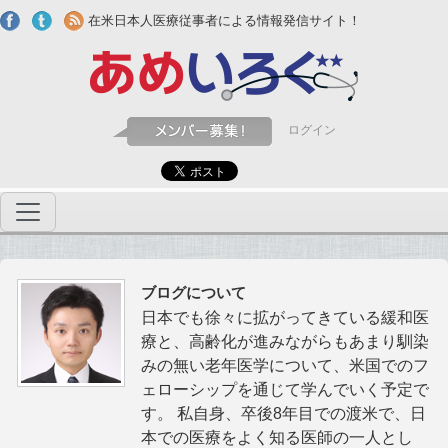
Skip to main content
在米日本人医療従事者による情報発信サイト！
ログイン
ブログについて
日本でも徐々に拡がってきている緩和医
療と、高齢化が進みながらもあまり馴染
みの無い老年医学について、米国でのフ
ェローシップを通じて学んでいく予定で
す。 私自身、卒後8年目での渡米で、日
本での医療をよく知る医師の一人とし