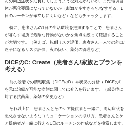
んの周辺症状を助長してしまうような対応がないか、また環境自
体が悪化要因になっていないか（刺激が多すぎる/少なすぎる、1
日のルーチンが確立しにくいなど）などもチェックします。
特に、患者さんの1日の生活環境を把握することで、患者さん
が暮らす場所で危険な行動がないかを焦点を絞って確認すること
が大切です。（例えば、転倒リスク評価、患者さん一人での外出/
迷子になるリスク評価、火の扱い、薬剤の管理など）
DICEのC: Create（患者さん/家族とプランを
考える）
前の段階での情報収集（DICEのD）や状況の分析（ DICEのI）
を元に治療が可能な病態に関しては介入を行います。（感染症に
対する抗菌薬、薬剤の変更など）
それ以上に、患者さんとそのケア提供者と一緒に、周辺症状を
悪化させないようなコミュニケーションの取り方、患者さんとケ
ア提供者が一緒に行える1日のルーチンの作成などを模索します。