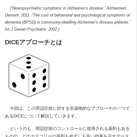
(“Neuropsychiatric symptoms in Alzheimer’s disease.” Alzheimers
Dement. 2011. “The cost of behavioral and psychological symptoms of
dementia (BPSD) in community-dwelling Alzheimer’s disease patients.”
Int J Geriatr Psychiatry. 2002.)
DICEアプローチとは
今回は、この周辺症状に対する非薬物的なアプローチの一つで
あるDICEについて解説していきます。
というのも、周辺症状のコントロールに使用される薬剤もある
ものの、どのカテゴリーの薬剤も必ずしも良い効果を示すデータ