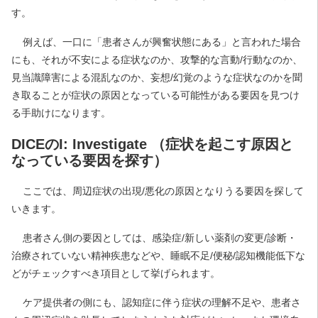
す。
例えば、一口に「患者さんが興奮状態にある」と言われた場合
にも、それが不安による症状なのか、攻撃的な言動/行動なのか、
見当識障害による混乱なのか、妄想/幻覚のような症状なのかを聞
き取ることが症状の原因となっている可能性がある要因を見つけ
る手助けになります。
DICEのI: Investigate （症状を起こす原因と
なっている要因を探す）
ここでは、周辺症状の出現/悪化の原因となりうる要因を探して
いきます。
患者さん側の要因としては、感染症/新しい薬剤の変更/診断・
治療されていない精神疾患などや、睡眠不足/便秘/認知機能低下な
どがチェックすべき項目として挙げられます。
ケア提供者の側にも、認知症に伴う症状の理解不足や、患者さ