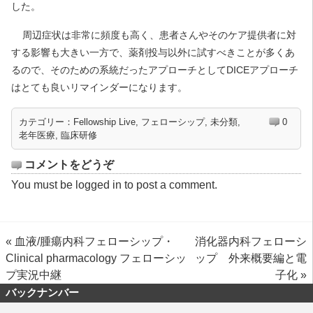
した。
周辺症状は非常に頻度も高く、患者さんやそのケア提供者に対
する影響も大きい一方で、薬剤投与以外に試すべきことが多くあ
るので、そのための系統だったアプローチとしてDICEアプローチ
はとても良いリマインダーになります。
カテゴリー：
Fellowship Live
,
フェローシップ
,
未分類
,
0
老年医療
,
臨床研修
コメントをどうぞ
You must be
logged in
to post a comment.
«
血液/腫瘍内科フェローシップ・
消化器内科フェローシ
Clinical pharmacology フェローシッ
ップ 外来概要編と電
プ実況中継
子化
»
バックナンバー