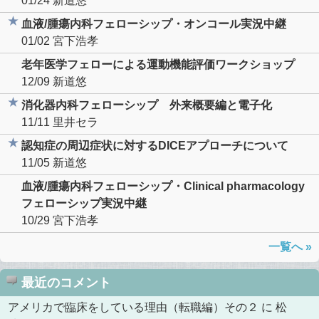
01/24
新道悠
血液/腫瘍内科フェローシップ・オンコール実況中継
01/02
宮下浩孝
老年医学フェローによる運動機能評価ワークショップ
12/09
新道悠
消化器内科フェローシップ 外来概要編と電子化
11/11
里井セラ
認知症の周辺症状に対するDICEアプローチについて
11/05
新道悠
血液/腫瘍内科フェローシップ・Clinical pharmacology
フェローシップ実況中継
10/29
宮下浩孝
一覧へ »
最近のコメント
アメリカで臨床をしている理由（転職編）その２
に
松