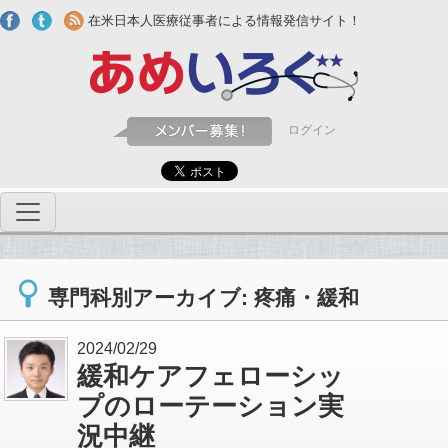
Skip to main content
在米日本人医療従事者による情報発信サイト！
ログイン
専門科別アーカイブ: 疼痛・緩和
2024/02/29
緩和ケアフェローシッ
プのローテーション実
況中継