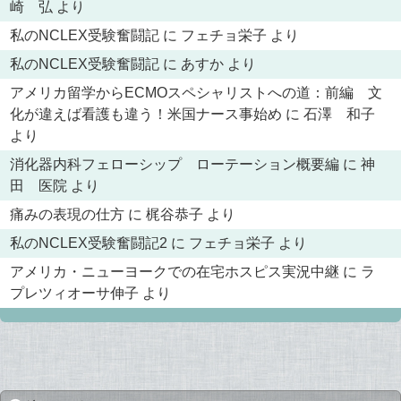
崎 弘
より
私のNCLEX受験奮闘記
に
フェチョ栄子
より
私のNCLEX受験奮闘記
に
あすか
より
アメリカ留学からECMOスペシャリストへの道：前編 文
化が違えば看護も違う！米国ナース事始め
に
石澤 和子
より
消化器内科フェローシップ ローテーション概要編
に
神
田 医院
より
痛みの表現の仕方
に
梶谷恭子
より
私のNCLEX受験奮闘記2
に
フェチョ栄子
より
アメリカ・ニューヨークでの在宅ホスピス実況中継
に
ラ
プレツィオーサ伸子
より