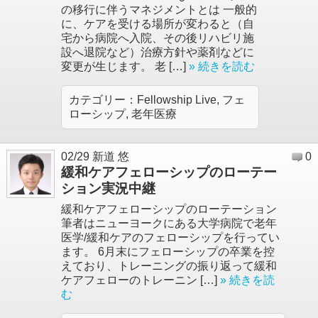
の移行に伴うマネジメントとは 一般的
に、ケアを受ける場所が変わると（自
宅から病院へ入院、その後リハビリ施
設へ退院など）治療方針や薬剤などに
変更が生じます。 老 […]
» 続きを読む
カテゴリー：
Fellowship Live
,
フェ
ローシップ
,
老年医療
02/29
新道 悠
0
緩和ケアフェローシップのローテー
ション実況中継
緩和ケアフェローシップのローテーション
筆者はニューヨークにある大学病院で老年
医学/緩和ケアのフェローシップを行ってい
ます。 6月末にフェローシップの卒業を控
えており、トレーニングの振り返って緩和
ケアフェローのトレーニン […]
» 続きを読
む