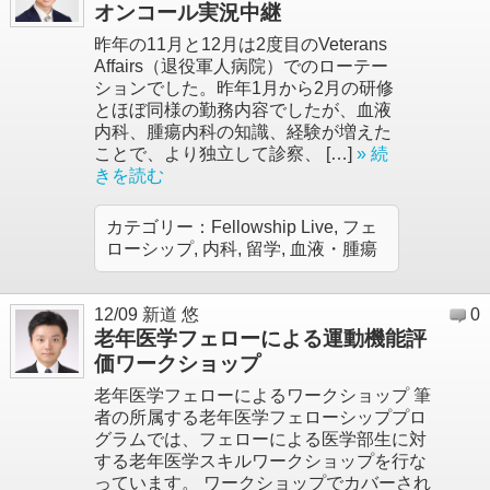
オンコール実況中継
昨年の11月と12月は2度目のVeterans
Affairs（退役軍人病院）でのローテー
ションでした。昨年1月から2月の研修
とほぼ同様の勤務内容でしたが、血液
内科、腫瘍内科の知識、経験が増えた
ことで、より独立して診察、 […]
» 続
きを読む
カテゴリー：
Fellowship Live
,
フェ
ローシップ
,
内科
,
留学
,
血液・腫瘍
12/09
新道 悠
0
老年医学フェローによる運動機能評
価ワークショップ
老年医学フェローによるワークショップ 筆
者の所属する老年医学フェローシッププロ
グラムでは、フェローによる医学部生に対
する老年医学スキルワークショップを行な
っています。 ワークショップでカバーされ