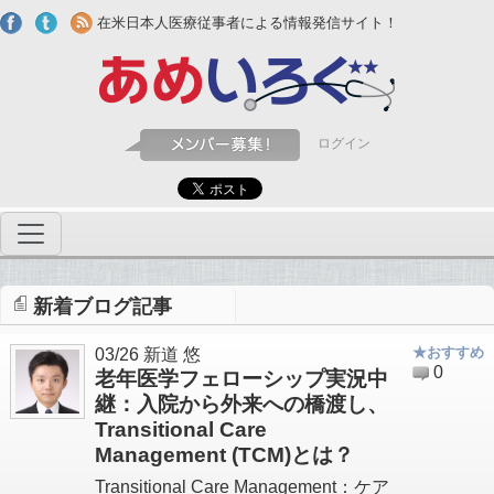
Skip to main content
在米日本人医療従事者による情報発信サイト！
ログイン
新着ブログ記事
★おすすめ
03/26
新道 悠
0
老年医学フェローシップ実況中
継：入院から外来への橋渡し、
Transitional Care
Management (TCM)とは？
Transitional Care Management：ケア