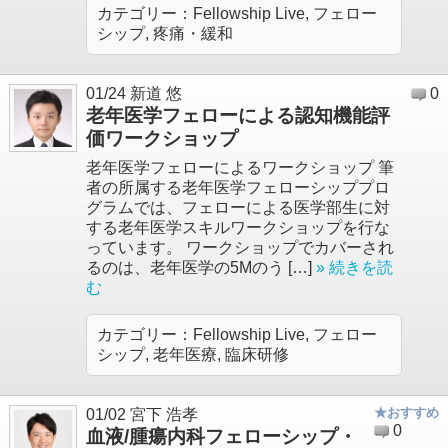
カテゴリー：
Fellowship Live
,
フェロー
シップ
,
疼痛・緩和
01/24
新道 悠
0
老年医学フェローによる認知機能評
価ワークショップ
老年医学フェローによるワークショップ 筆
者の所属する老年医学フェローシッププロ
グラムでは、フェローによる医学部生に対
する老年医学スキルワークショップを行な
っています。 ワークショップでカバーされ
るのは、老年医学の5Mのう […]
» 続きを読
む
カテゴリー：
Fellowship Live
,
フェロー
シップ
,
老年医療
,
臨床研修
★おすすめ
01/02
宮下 浩孝
0
血液/腫瘍内科フェローシップ・