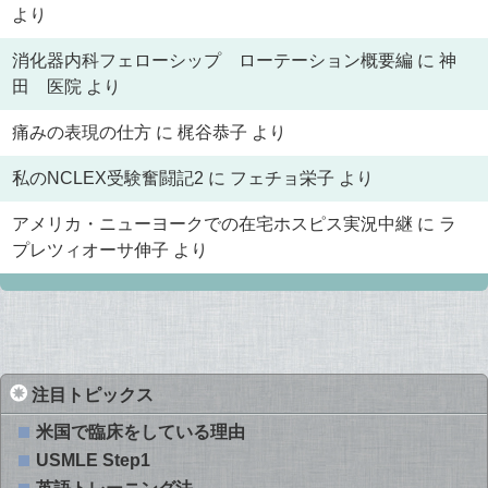
より
消化器内科フェローシップ ローテーション概要編
に
神
田 医院
より
痛みの表現の仕方
に
梶谷恭子
より
私のNCLEX受験奮闘記2
に
フェチョ栄子
より
アメリカ・ニューヨークでの在宅ホスピス実況中継
に
ラ
プレツィオーサ伸子
より
注目トピックス
米国で臨床をしている理由
USMLE Step1