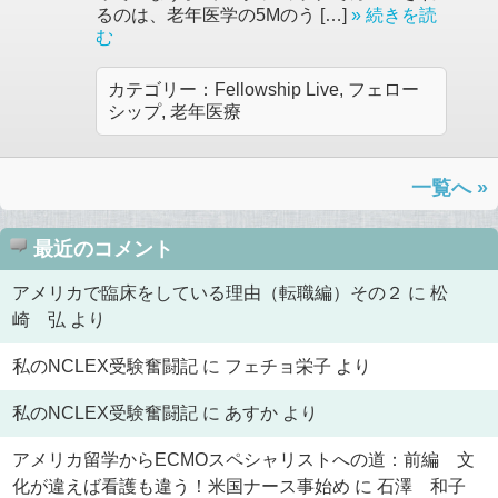
るのは、老年医学の5Mのう […]
» 続きを読
む
カテゴリー：
Fellowship Live
,
フェロー
シップ
,
老年医療
一覧へ »
最近のコメント
アメリカで臨床をしている理由（転職編）その２
に
松
崎 弘
より
私のNCLEX受験奮闘記
に
フェチョ栄子
より
私のNCLEX受験奮闘記
に
あすか
より
アメリカ留学からECMOスペシャリストへの道：前編 文
化が違えば看護も違う！米国ナース事始め
に
石澤 和子