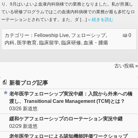
り、9月はいよいよ血液内科病棟での業務となりました。私が所属し
ている研修プログラムではこの血液内科病棟での業務が最も多忙なロ
ーテーションとされています。また、ダ […]
» 続きを読む
カテゴリー：
Fellowship Live
,
フェローシップ
,
0
内科
,
医学教育
,
臨床留学
,
臨床研修
,
血液・腫瘍
古い投稿 »
新着ブログ記事
老年医学フェローシップ実況中継：入院から外来への橋
渡し、Transitional Care Management (TCM)とは？
03/26
新道悠
緩和ケアフェローシップのローテーション実況中継
02/29
新道悠
老年医学フェローによる認知機能評価ワークショップ