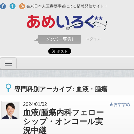
Skip to main content
在米日本人医療従事者による情報発信サイト！
ログイン
専門科別アーカイブ: 血液・腫瘍
2024/01/02
★おすすめ
血液/腫瘍内科フェロー
シップ・オンコール実
況中継