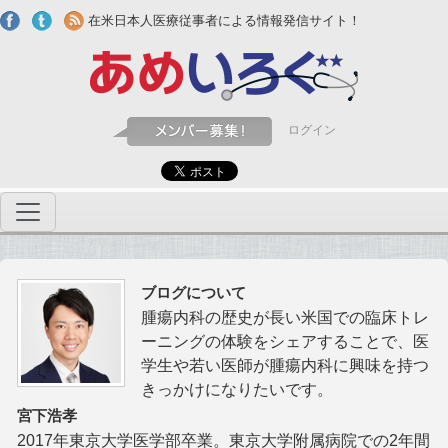
Skip to main content
在米日本人医療従事者による情報発信サイト！
ログイン
ブログについて
腫瘍内科の歴史が長い米国での臨床トレ
ーニングの体験をシェアすることで、医
学生や若い医師が腫瘍内科に興味を持つ
きっかけになりたいです。
宮下浩孝
2017年東京大学医学部卒業。東京大学附属病院での2年間