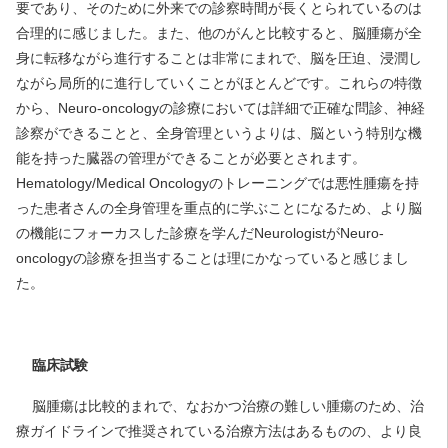
要であり、そのために外来での診察時間が長くとられているのは
合理的に感じました。また、他のがんと比較すると、脳腫瘍が全
身に転移ながら進行することは非常にまれで、脳を圧迫、浸潤し
ながら局所的に進行していくことがほとんどです。これらの特徴
から、Neuro-oncologyの診療においては詳細で正確な問診、神経
診察ができることと、全身管理というよりは、脳という特別な機
能を持った臓器の管理ができることが必要とされます。
Hematology/Medical Oncologyのトレーニングでは悪性腫瘍を持
った患者さんの全身管理を重点的に学ぶことになるため、より脳
の機能にフォーカスした診療を学んだNeurologistがNeuro-
oncologyの診療を担当することは理にかなっていると感じまし
た。
臨床試験
脳腫瘍は比較的まれで、なおかつ治療の難しい腫瘍のため、治
療ガイドラインで推奨されている治療方法はあるものの、より良