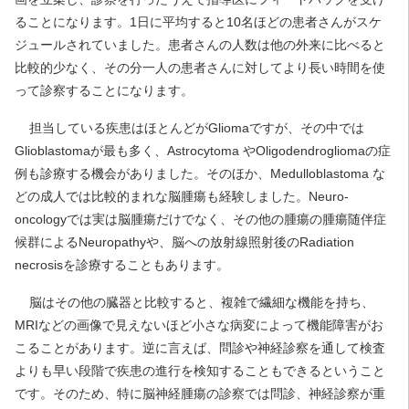
ることになります。1日に平均すると10名ほどの患者さんがスケ
ジュールされていました。患者さんの人数は他の外来に比べると
比較的少なく、その分一人の患者さんに対してより長い時間を使
って診察することになります。
担当している疾患はほとんどがGliomaですが、その中では
Glioblastomaが最も多く、Astrocytoma やOligodendrogliomaの症
例も診療する機会がありました。そのほか、Medulloblastoma な
どの成人では比較的まれな脳腫瘍も経験しました。Neuro-
oncologyでは実は脳腫瘍だけでなく、その他の腫瘍の腫瘍随伴症
候群によるNeuropathyや、脳への放射線照射後のRadiation
necrosisを診療することもあります。
脳はその他の臓器と比較すると、複雑で繊細な機能を持ち、
MRIなどの画像で見えないほど小さな病変によって機能障害がお
こることがあります。逆に言えば、問診や神経診察を通して検査
よりも早い段階で疾患の進行を検知することもできるということ
です。そのため、特に脳神経腫瘍の診察では問診、神経診察が重