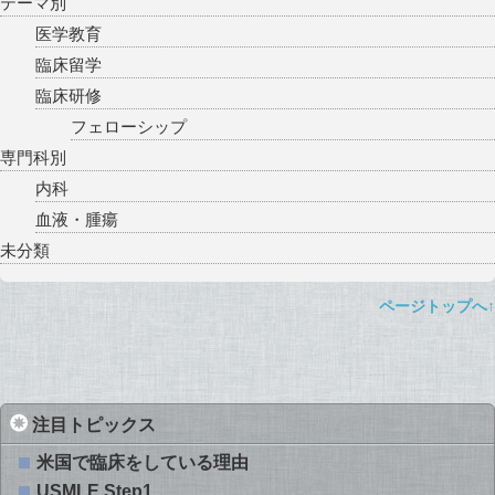
テーマ別
医学教育
臨床留学
臨床研修
フェローシップ
専門科別
内科
血液・腫瘍
未分類
ページトップへ↑
注目トピックス
米国で臨床をしている理由
USMLE Step1