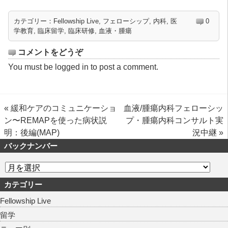
カテゴリー：
Fellowship Live
,
フェローシップ
,
内科
,
医
0
学教育
,
臨床留学
,
臨床研修
,
血液・腫瘍
コメントをどうぞ
You must be
logged in
to post a comment.
«
緩和ケアのコミュニケーショ
血液/腫瘍内科フェローシッ
ン〜REMAPを使った病状説
プ・腫瘍内科コンサルト実
明：後編(MAP)
況中継
»
バックナンバー
カテゴリー
Fellowship Live
留学