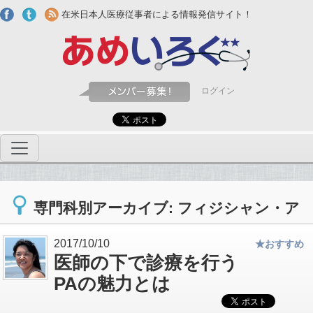
Skip to main content
在米日本人医療従事者による情報発信サイト！
ログイン
専門科別アーカイブ: フィジシャン・ア
シスタント
2017/10/10
★おすすめ
医師の下で診療を行う
PAの魅力とは