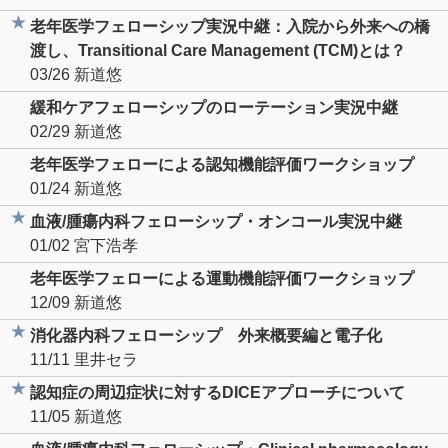
老年医学フェローシップ実況中継：入院から外来への橋
渡し、Transitional Care Management (TCM)とは？
03/26
新道悠
緩和ケアフェローシップのローテーション実況中継
02/29
新道悠
老年医学フェローによる認知機能評価ワークショップ
01/24
新道悠
血液/腫瘍内科フェローシップ・オンコール実況中継
01/02
宮下浩孝
老年医学フェローによる運動機能評価ワークショップ
12/09
新道悠
消化器内科フェローシップ 外来概要編と電子化
11/11
里井セラ
認知症の周辺症状に対するDICEアプローチについて
11/05
新道悠