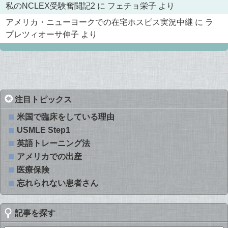
私のNCLEX受験奮闘記2
に
フェチョ栄子
より
アメリカ・ニューヨークでの在宅ホスピス実況中継
に
ラ
プレツィオーサ伸子
より
注目トピックス
米国で臨床をしている理由
USMLE Step1
英語トレーニング法
アメリカでの出産
医療保険
忘れられない患者さん
記事を探す