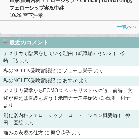
血液/腫瘍内科フェローシップ・Clinical pharmacology
フェローシップ実況中継
10/29
宮下浩孝
一覧へ »
最近のコメント
アメリカで臨床をしている理由（転職編）その２
に
松
崎 弘
より
私のNCLEX受験奮闘記
に
フェチョ栄子
より
私のNCLEX受験奮闘記
に
あすか
より
アメリカ留学からECMOスペシャリストへの道：前編 文
化が違えば看護も違う！米国ナース事始め
に
石澤 和子
より
消化器内科フェローシップ ローテーション概要編
に
神
田 医院
より
痛みの表現の仕方
に
梶谷恭子
より