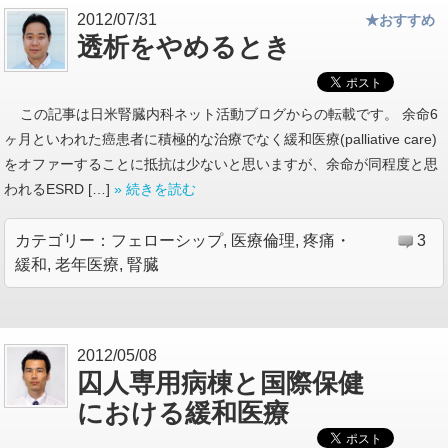
2012/07/31
★おすすめ
透析をやめるとき
この記事は日米腎臓内科ネット活動ブログからの転載です。 余命6
ヶ月といわれた癌患者に積極的な治療でなく緩和医療(palliative care)
をオファーすることに抵抗は少ないと思いますが、余命が同程度と思
われるESRD […]
» 続きを読む
カテゴリー：
フェローシップ
,
医療倫理
,
疼痛・
3
緩和
,
老年医療
,
腎臓
2012/05/08
囚人専用病棟と国際保健
における緩和医療