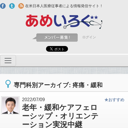
Skip to main content
在米日本人医療従事者による情報発信サイト！
ログイン
専門科別アーカイブ: 疼痛・緩和
2022/07/09
★おすすめ
老年・緩和ケアフェロ
ーシップ・オリエンテ
ーション実況中継