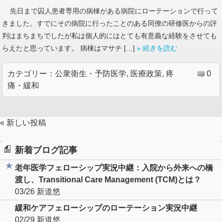
先日まで囚人患者専用の病棟がある病院にローテーションで行って
きました。すでにその病院に行ったことのある同僚の研修医からの評
判はまちまちでしたが私は個人的にはとても有意義な経験をさせても
らえたと思っています。 病棟はマサチ […]
» 続きを読む
カテゴリー：
公衆衛生・予防医学
,
医療政策
,
疼
0
痛・緩和
« 新しい投稿
新着ブログ記事
老年医学フェローシップ実況中継：入院から外来への橋
渡し、Transitional Care Management (TCM)とは？
03/26
新道悠
緩和ケアフェローシップのローテーション実況中継
02/29
新道悠