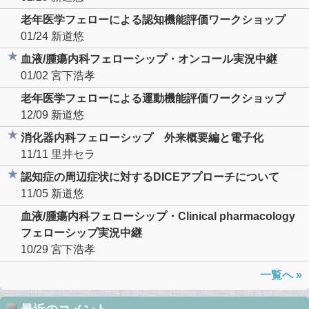
老年医学フェローによる認知機能評価ワークショップ
01/24
新道悠
血液/腫瘍内科フェローシップ・オンコール実況中継
01/02
宮下浩孝
老年医学フェローによる運動機能評価ワークショップ
12/09
新道悠
消化器内科フェローシップ 外来概要編と電子化
11/11
里井セラ
認知症の周辺症状に対するDICEアプローチについて
11/05
新道悠
血液/腫瘍内科フェローシップ・Clinical pharmacology
フェローシップ実況中継
10/29
宮下浩孝
一覧へ »