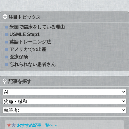
注目トピックス
米国で臨床をしている理由
USMLE Step1
英語トレーニング法
アメリカでの出産
医療保険
忘れられない患者さん
記事を探す
おすすめ記事一覧へ »