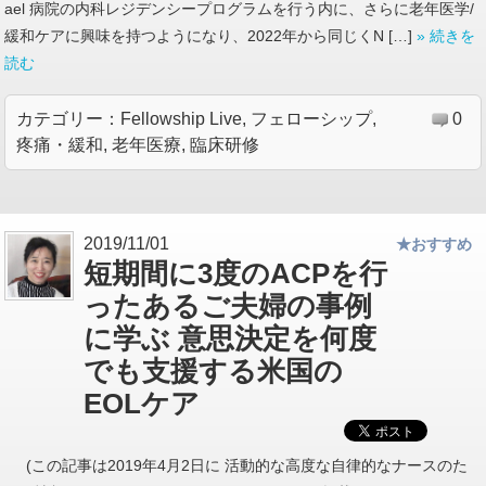
ael 病院の内科レジデンシープログラムを行う内に、さらに老年医学/
緩和ケアに興味を持つようになり、2022年から同じくN […]
» 続きを
読む
カテゴリー：
Fellowship Live
,
フェローシップ
,
0
疼痛・緩和
,
老年医療
,
臨床研修
2019/11/01
★おすすめ
短期間に3度のACPを行
ったあるご夫婦の事例
に学ぶ 意思決定を何度
でも支援する米国の
EOLケア
(この記事は2019年4月2日に 活動的な高度な自律的なナースのた