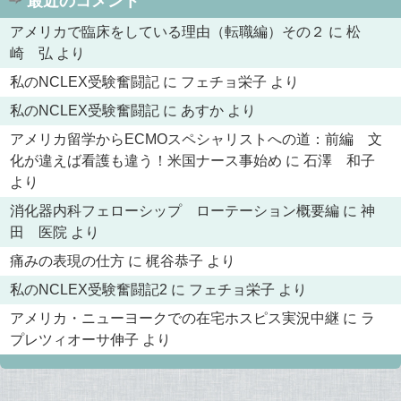
最近のコメント
アメリカで臨床をしている理由（転職編）その２
に
松
崎 弘
より
私のNCLEX受験奮闘記
に
フェチョ栄子
より
私のNCLEX受験奮闘記
に
あすか
より
アメリカ留学からECMOスペシャリストへの道：前編 文
化が違えば看護も違う！米国ナース事始め
に
石澤 和子
より
消化器内科フェローシップ ローテーション概要編
に
神
田 医院
より
痛みの表現の仕方
に
梶谷恭子
より
私のNCLEX受験奮闘記2
に
フェチョ栄子
より
アメリカ・ニューヨークでの在宅ホスピス実況中継
に
ラ
プレツィオーサ伸子
より