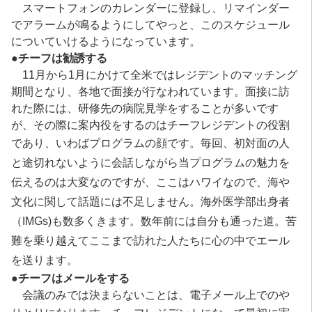
スマートフォンのカレンダーに登録し、リマインダー
でアラームが鳴るようにしてやっと、このスケジュール
についていけるようになっています。
●
チーフは勧誘する
11月から1月にかけて全米ではレジデントのマッチング
期間となり、各地で面接が行なわれています。面接に訪
れた際には、研修先の病院見学をすることが多いです
が、その際に案内役をするのはチーフレジデントの役割
であり、いわばプログラムの顔です。
毎回、初対面の人
と途切れないように会話しながら当プログラムの魅力を
伝えるのは大変なのですが、ここはハワイなので、海や
文化に関して話題には不足しません。
海外医学部出身者
（IMGs)も数多くきます。数年前には自分も通った道。
苦
難を乗り越えてここまで訪れた人たちに心の中でエール
を送ります。
●チーフはメールをする
会議のみでは決まらないことは、電子メール上でのや