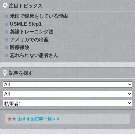
注目トピックス
米国で臨床をしている理由
USMLE Step1
英語トレーニング法
アメリカでの出産
医療保険
忘れられない患者さん
記事を探す
おすすめ記事一覧へ »