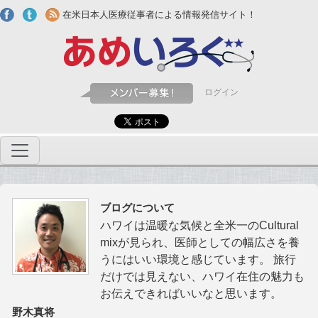
Skip to main content
在米日本人医療従事者による情報発信サイト！
ログイン
ブログについて
ハワイは温暖な気候と全米一のCultural
mixが見られ、医師としての幅広さを養
うにはいい環境と感じています。 旅行
だけでは見えない、ハワイ在住の魅力も
お伝えできればいいなと思います。
野木真将