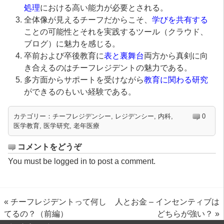
処理
における高い能力が必要とされる。
全体像が見えるチーフだからこそ、
学びを共有する
ことの可能性とそれを実践するツール（クラウド、
ブログ）に魅力を感じる。
卒前および卒後教育に
表と裏舞台
両方から真剣に向
き合えるのはチーフレジデントの魅力である。
多方面からサポートを受けながら
教育に関わる研究
ができるのもいい経験である。
カテゴリー：
チーフレジデンシー
,
レジデンシー
,
内科
,
0
医学教育
,
医学研究
,
老年医療
コメントをどうぞ
You must be
logged in
to post a comment.
«
チーフレジデントって何し
人とお金 – インセンティブは
てるの？（前編）
どちらが強い？
»