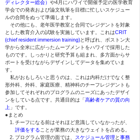
ディレクター総会）
や4月にハワイで開催予定の医学教育
学会での発表および論文執筆を目標に忙しいスケジュー
ルの合間をぬって準備します。
その他にも、老年医学教室と合同でレジデントを対象
とした教育介入の試験を実施しています。これは
CRIT
(chief resident immersion training)
と呼ばれ、ボストン大
学から全米に広がったムーブメントをハワイで採用した
ものです。しっかりと研究予算も組まれ、多方面からサ
ポートを受けながらデザインしてデータを集めていま
す。
私がおもしろいと思うのは、これは内科だけでなく整
形外科、外科、家庭医療、精神科のチーフレジデントも
参加してそれぞれのプログラムのニーズにあったデザイ
ンをしている点です。共通目的は「
高齢者ケアの質の向
上
」です。
●まとめ
チーフになる前はそれほど意識していなかったが、
評価をする
ことが業務の大きなウェイトを占める。
プログラム管理の面では、
スケジュール管理
と
事務