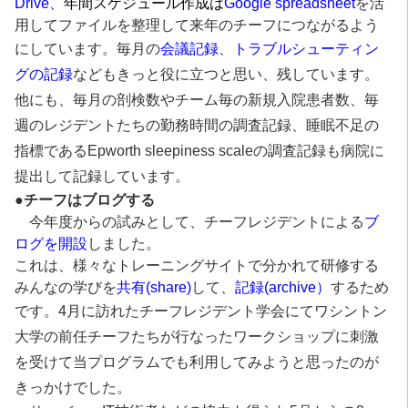
Drive、
年間スケジュール作成は
Google spreadsheet
を活
用してファイルを整理して来年のチーフにつながるよう
にしています。
毎月の
会議記録
、
トラブルシューティン
グの記録
などもきっと役に立つと思い、残しています。
他にも、毎月の剖検数やチーム毎の新規入院患者数、毎
週のレジデントたちの勤務時間の調査記録、睡眠不足の
指標であるEpworth sleepiness scaleの調査記録も病院に
提出して記録しています。
●
チーフはブログする
今年度からの試みとして、チーフレジデントによる
ブ
ログを開設
しました。
これは、様々なトレーニングサイトで分かれて研修する
みんなの学びを
共有(share)
して、
記録(archive）
するため
です。
4月に訪れたチーフレジデント学会にてワシントン
大学の前任チーフたちが行なったワークショップに刺激
を受けて当プログラムでも利用してみようと思ったのが
きっかけでした。