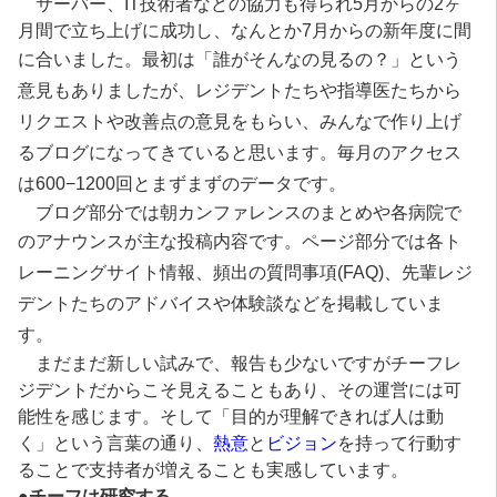
サーバー、IT技術者などの協力も得られ5月からの2ヶ
月間で立ち上げに成功し、なんとか7月からの新年度に間
に合いました。
最初は「誰がそんなの見るの？」という
意見もありましたが、レジデントたちや指導医たちから
リクエストや改善点の意見をもらい、みんなで作り上げ
るブログになってきていると思います。毎月のアクセス
は600−1200回とまずまずのデータです。
ブログ部分では朝カンファレンスのまとめや各病院で
のアナウンスが主な投稿内容です。
ページ部分では各ト
レーニングサイト情報、頻出の質問事項(FAQ)、先輩レジ
デントたちのアドバイスや体験談などを掲載していま
す。
まだまだ新しい試みで、報告も少ないですがチーフレ
ジデントだからこそ見えることもあり、その運営には可
能性を感じます。そして「目的が理解できれば人は動
く」という言葉の通り、
熱意
と
ビジョン
を持って行動す
ることで支持者が増えることも実感しています。
●
チーフは研究する