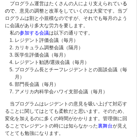
プログラム運営はたくさんの人により支えられてい
る
ので
、意見の調整と改革をしていくのは大変です。当プ
ログラムは割と小規模なのですが、それでも毎月のよう
に会議があり多大な労力を要します。
私の
参加する会議
は以下の通りです。
レジデント評価会議（毎月）
カリキュラム調整会議（隔月）
医学生評価会議（毎月）
レジデント勧誘/選抜会議（毎月）
プログラム長とチーフレジデントとの面談会議（毎
月）
部門長会議（毎月）
アメリカ内科学会ハワイ支部会議（毎月）
当プログラムはレジデントの意見を吸い上げて対応す
ることに関してはとても柔軟だと思います。そのため、
変化を加えるのに多くの時間がかかります。管理側に回
ることでレジデントの時には知らなかった
裏舞台
が見え
てとても勉強になります。