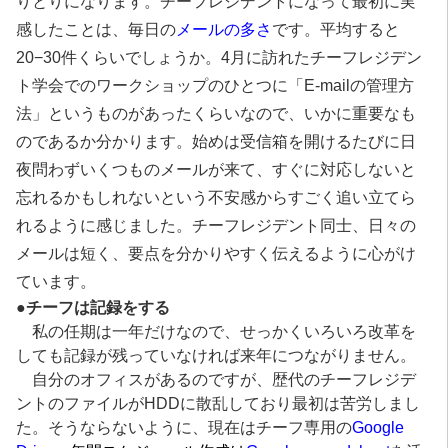
りとりになります。
チーフレジデントになって最初に実
感したことは、毎日の
メールの多さ
です。
平均すると
20−30件くらいでしょうか。
4月に訪れたチーフレジデン
ト学会でのワークショップのひとつに「E-mailの管理方
法」というものがあったくらいなので、いかに重要なも
のであるか分かります。
始めは受信箱を開けるたびに日
夜問わずいくつものメールが来て、すぐに対応しないと
忘れるかもしれないという不安感からすごく追い立てら
れるように感じました。
チーフレジデント同士、日々の
メールは短く、要点を分かりやすく伝えるように心がけ
ています。
●
チーフは記録をする
私の任期は一年だけなので、せっかくいろいろ改革を
しても記録が残っていなければ来年につながりません。
自分のオフィスがあるのですが、歴代のチーフレジデ
ントのファイルがHDDに散乱しており最初は苦労しまし
た。そうならないように、現在はチーフ専用の
Google