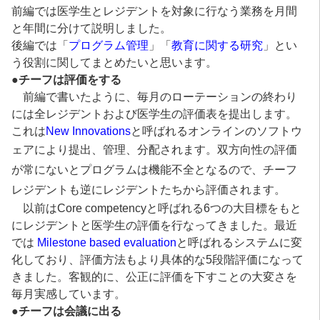
前編では医学生とレジデントを対象に行なう業務を月間
と年間に分けて説明しました。
後編では「
プログラム管理
」「
教育に関する研究
」とい
う役割に関してまとめたいと思います。
●
チーフは評価をする
前編で書いたように、毎月のローテーションの終わり
には全レジデントおよび医学生の評価表を提出します。
これは
New Innovations
と呼ばれるオンラインのソフトウ
ェアにより提出、管理、分配されます。
双方向性の評価
が常にないとプログラムは機能不全となるので、チーフ
レジデントも逆にレジデントたちから評価されます。
以前はCore competencyと呼ばれる6つの大目標をもと
にレジデントと医学生の評価を行なってきました。最近
では
Milestone based evaluation
と呼ばれるシステムに変
化しており、評価方法もより具体的な5段階評価になって
きました。客観的に、公正に評価を下すことの大変さを
毎月実感しています。
●
チーフは会議に出る