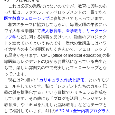
これは必須の業務ではないのですが、教育に興味のあ
った私は、ファカルティデベロップメントの一貫である
医学教育フェローシップ
に参加させてもらっています。
相方のチーフに協力してもらい、毎週火曜の午後にハ
ワイ大学医学部にて
成人教育学、医学教育、リーダーシ
ップ学
などに関する講義を受けつつ、独自のプロジェク
トを進めていくというものです。歴代の受講生にはハワ
イ大学内の中心指導医もたくさんいて、フェローシップ
も歴史があります。OME (office of medical education)の指
導医陣もレジデントの頃からお世話になっている先生た
ちで、楽しい雰囲気の中で充実したフェローシップとな
っています。
現在は2つ目の「
カリキュラム作成と評価
」というモジ
ュールをしています。私は「レジデントたちのカルテ記
載の質を標準化する」という目標でカリキュラム作成を
しています。その他にも「ブログを活用したレジデント
教育法」や「iPadを活用した臨床教育」などもテーマと
して検討しています。4月の
APDIM（全米内科プログラム