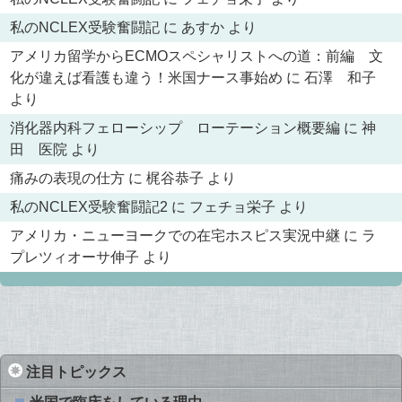
私のNCLEX受験奮闘記
に
あすか
より
アメリカ留学からECMOスペシャリストへの道：前編 文
化が違えば看護も違う！米国ナース事始め
に
石澤 和子
より
消化器内科フェローシップ ローテーション概要編
に
神
田 医院
より
痛みの表現の仕方
に
梶谷恭子
より
私のNCLEX受験奮闘記2
に
フェチョ栄子
より
アメリカ・ニューヨークでの在宅ホスピス実況中継
に
ラ
プレツィオーサ伸子
より
注目トピックス