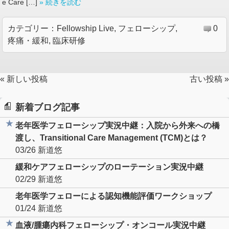
e Care […]
» 続きを読む
カテゴリー：
Fellowship Live
,
フェローシップ
,
0
疼痛・緩和
,
臨床研修
« 新しい投稿
古い投稿 »
新着ブログ記事
老年医学フェローシップ実況中継：入院から外来への橋
渡し、Transitional Care Management (TCM)とは？
03/26
新道悠
緩和ケアフェローシップのローテーション実況中継
02/29
新道悠
老年医学フェローによる認知機能評価ワークショップ
01/24
新道悠
血液/腫瘍内科フェローシップ・オンコール実況中継