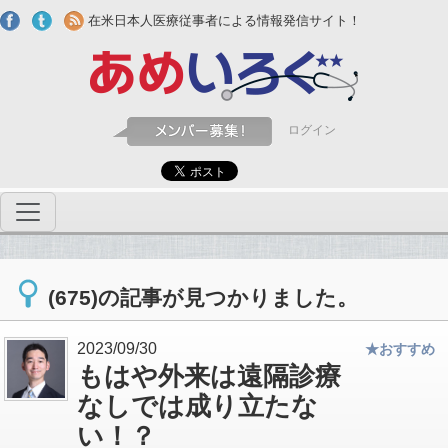
Skip to main content
在米日本人医療従事者による情報発信サイト！
ログイン
(675)の記事が見つかりました。
2023/09/30
★おすすめ
もはや外来は遠隔診療
なしでは成り立たな
い！？