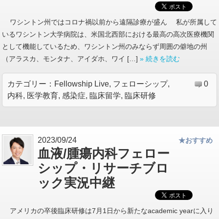
ワシントン州ではコロナ禍以前から遠隔診療が盛ん 私が所属して
いるワシントン大学病院は、米国北西部における最高の高次医療機関
として機能しているため、ワシントン州のみならず周囲の僻地の州
（アラスカ、モンタナ、アイダホ、ワイ […]
» 続きを読む
カテゴリー：
Fellowship Live
,
フェローシップ
,
0
内科
,
医学教育
,
感染症
,
臨床留学
,
臨床研修
2023/09/24
★おすすめ
血液/腫瘍内科フェロー
シップ・リサーチブロ
ック実況中継
アメリカの卒後臨床研修は7月1日から新たなacademic yearに入り