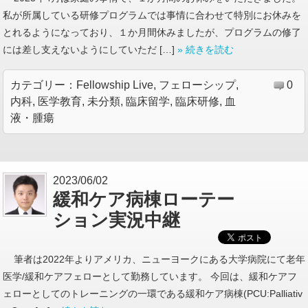
私が所属している研修プログラムでは事情に合わせて特別にお休みを
とれるようになっており、１か月間休みましたが、プログラムの修了
には差し支えないようにしていただ […]
» 続きを読む
カテゴリー：
Fellowship Live
,
フェローシップ
,
0
内科
,
医学教育
,
未分類
,
臨床留学
,
臨床研修
,
血
液・腫瘍
2023/06/02
緩和ケア病棟ローテー
ション実況中継
筆者は2022年よりアメリカ、ニューヨークにある大学病院にて老年
医学/緩和ケアフェローとして勤務しています。 今回は、緩和ケアフ
ェローとしてのトレーニングの一環である緩和ケア病棟(PCU:Palliativ