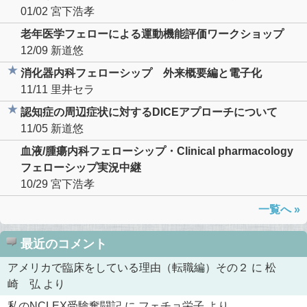
01/02
宮下浩孝
老年医学フェローによる運動機能評価ワークショップ
12/09
新道悠
消化器内科フェローシップ 外来概要編と電子化
11/11
里井セラ
認知症の周辺症状に対するDICEアプローチについて
11/05
新道悠
血液/腫瘍内科フェローシップ・Clinical pharmacology
フェローシップ実況中継
10/29
宮下浩孝
一覧へ »
最近のコメント
アメリカで臨床をしている理由（転職編）その２
に
松
崎 弘
より
私のNCLEX受験奮闘記
に
フェチョ栄子
より