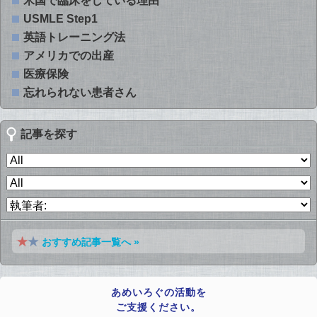
米国で臨床をしている理由
USMLE Step1
英語トレーニング法
アメリカでの出産
医療保険
忘れられない患者さん
記事を探す
おすすめ記事一覧へ »
あめいろぐの活動を
ご支援ください。