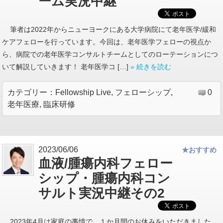
ーム実況中継
筆者は2022年からニューヨークにある大学病院にて老年医学/緩和
ケアフェローを行っています。今回は、老年医学フェローの視点か
ら、病院での老年医学コンサルトチームとしてのローテーションにつ
いて解説していきます！ 老年医学コ […]
» 続きを読む
カテゴリー：
Fellowship Live
,
フェローシップ
,
0
老年医療
,
臨床研修
2023/06/06
★おすすめ
血液/腫瘍内科フェロー
シップ・腫瘍内科コン
サルト実況中継その2
2023年4月は家庭の事情で、１か月間のお休みをいただきました。