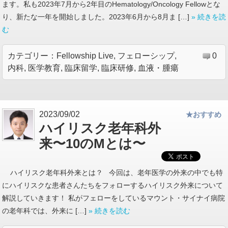
ます。私も2023年7月から2年目のHematology/Oncology Fellowとな
り、新たな一年を開始しました。2023年6月から8月ま […]
» 続きを読
む
カテゴリー：
Fellowship Live
,
フェローシップ
,
0
内科
,
医学教育
,
臨床留学
,
臨床研修
,
血液・腫瘍
2023/09/02
★おすすめ
ハイリスク老年科外
来〜10のMとは〜
ハイリスク老年科外来とは？ 今回は、老年医学の外来の中でも特
にハイリスクな患者さんたちをフォローするハイリスク外来について
解説していきます！ 私がフェローをしているマウント・サイナイ病院
の老年科では、外来に […]
» 続きを読む