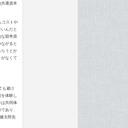
的共通資本
もコストや
ないんだと
的な競争原
つながると
もらうとか
りがなくて
ても避け
能を体験し
分は共同体
のであり、
岩田健太郎先