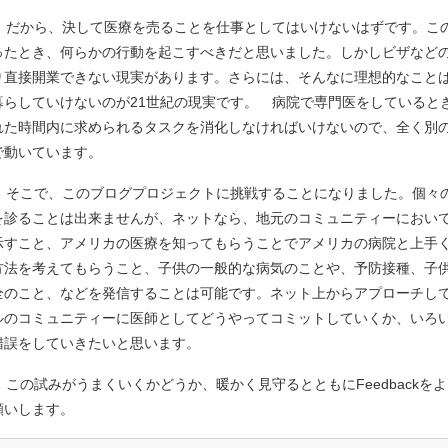
だから、決して医療を売ることを仕事としてはいけないはずです。こ
ったとき、何らかの行動を起こすべきだと思いました。しかしビザなど
り直接開業できない現実があります。さらには、そんなに理想的なこと
暮らしていけないのが21世紀の現実です。 病院で専門医をしていると
れた時間内に求められるタスクを消化しなければいけないので、全く別
で動いています。
そこで、このブログプロジェクトに挑戦することになりました。個々
を診ることは出来ませんが、ネットなら、地元のコミュニティーにおい
示すこと、アメリカの医療を知ってもらうことでアメリカの病院と上手
方法を考えてもらうこと、子供の一般的な病気のことや、予防接種、子
全のこと、などを発信することは可能です。ネット上からアプローチし
ルのコミュニティーに医師としてどうやってコミットしていくか、いろ
錯誤をしていきたいと思います。
この試みがうまくいくかどうか、暖かく見守るとともにFeedbackを
願いします。