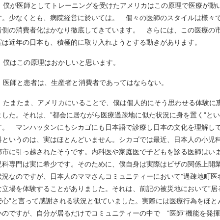
僕が医師としてトレーニングを受けたアメリカはこの原理で医療が動
す。少なくとも、病院経営に於いては。 個々の医師のスタイルは様々
者側の消費者化はかなり徹底してきています。 さらには、この医療の
実は近年の日本も、積極的に取り入れようとする動きがあります。
僕はこの原理はおかしいと思います。
医師と患者は、生産者と消費者であってはならない。
たまたま、アメリカにいることで、僕は個人的にそう思わせる体験に
ました。それは、”都会に居ながら医療過疎地に似た状況に身を置く”と
す。 マンハッタンにもシカゴにも日本語で診療し日本の文化を理解し
科というのは、実はほとんどいません。シカゴでは最近、日本人の小児
都市に引っ越されたそうです。内科医や家庭医で子どもを診る医師はい
児科専門は実に希少です。そのために、僕自身は実際はビザの関係上開
状況なのですが、日本人のママさんコミュニティーにおいて”過疎地町医
な立場を体験することがありました。それは、前記の被災地において”居
安心”と言って感謝される状況と似ていました。実際には医療行為をほと
いのですが、自分が居るだけでコミュニティーの中で ”医師”機能を発