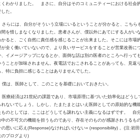
よくわかりました。 まさに、自分はそのコミュニティーにおける社会
でした。
さらには、自分がそういう立場にいるということが分かると、こちら
時間を惜しまなくなりました。患者さんが、僕以外にあてにする人がい
わかると、ごく自然に責任感を感じることが出来ました。そこには市場
理が全く働いていないので、より良いサービスをすることが営業改善に
か、イメージアップになるとか、面倒な話は別の医者のところへ行って
いうことが加味されません。夜電話でおこされることがあっても、見返
も、特に負担に感じることはありませんでした。
僕は、医師として、このことを基礎においておきたい。
医療経済は21世紀の課題であり、市場原理に基づいた効率化はどうし
られないでしょう。しかし、たまたまとはいえ医師としての原始的な機
たものとしては、ここはどうしても譲れない主義になるはずです。 自
の中の不可欠の機能を担うものであり、存在そのものが感謝されうるも
の思いに応え(Response)なければいけない= (responsibility) 。(注:
生のブログより)