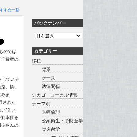
すすめ一覧
バックナンバー
カテゴリー
ものでは
と消費者の
移植
背景
ケース
らしている
法律関係
道路、橋、
含みま
シカゴ ローカル情報
理された
テーマ別
い”とい
医療倫理
や効率性を
公衆衛生・予防医学
田樹さんの
臨床留学