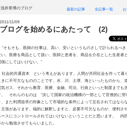
浅井章博のブログ
最新の記事
全記事一覧
お
2011/11/09
ブログを始めるにあたって (2)
“そもそも、医師の仕事は、高い、安いというものさしで計られるべき
ない。医療を商品として扱い、医師と患者を、商品を介在とした生産者
関係にしてはいけない。”
社会的共通資本 という考えがあります。人間が共同社会を作って暮
ときに不可欠なもののことです。水、川、土壌、海といったものから、
電気ガス、それから教育、医療、金融、司法、行政といった制度までも
す。 それらのものは “決して国家の統治機構の一部として官僚的に管
り、また利潤追求の対象として市場的な条件によって左右されてはならな
う主張があります。端的に解釈しますと、必要不可欠なものが、便利さ
ベースにコントロールされてはいけないということだと思います。 内
本から勉強させてもらいました。