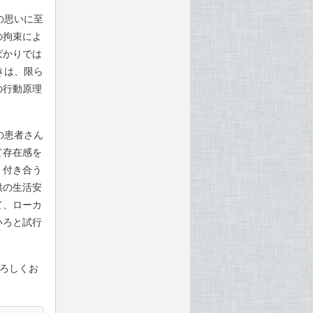
の思いに至
の拘束によ
ばかりでは
きは、限ら
の行動原理
の患者さん
て存在感を
く付き合う
供の生活安
て、ローカ
いろと試行
よろしくお