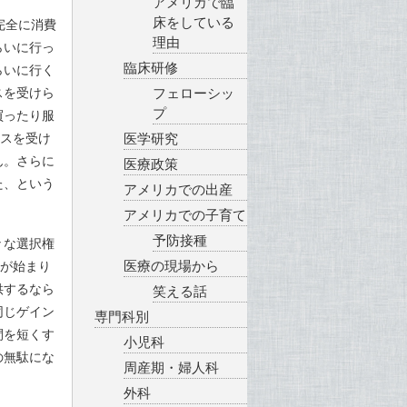
アメリカで臨
床をしている
完全に消費
理由
らいに行っ
臨床研修
らいに行く
スを受けら
フェローシッ
プ
買ったり服
ビスを受け
医学研究
ん。さらに
医療政策
た、という
アメリカでの出産
アメリカでの子育て
予防接種
々な選択権
医療の現場から
争が始まり
供するなら
笑える話
同じゲイン
専門科別
間を短くす
小児科
の無駄にな
周産期・婦人科
外科