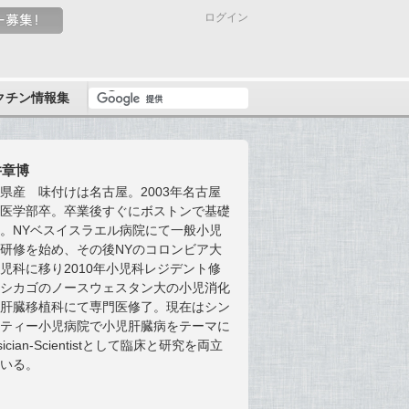
ログイン
クチン情報集
井章博
県産 味付けは名古屋。2003年名古屋
学医学部卒。卒業後すぐにボストンで基礎
。NYベスイスラエル病院にて一般小児
研修を始め、その後NYのコロンビア大
児科に移り2010年小児科レジデント修
。シカゴのノースウェスタン大の小児消化
・肝臓移植科にて専門医修了。現在はシン
ナティー小児病院で小児肝臓病をテーマに
sician-Scientistとして臨床と研究を両立
ている。