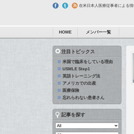
Skip to main content
在米日本人医療従事者による情
HOME
メンバー一覧
注目トピックス
米国で臨床をしている理由
USMLE Step1
英語トレーニング法
アメリカでの出産
医療保険
忘れられない患者さん
記事を探す