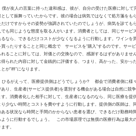
僕が友人の言葉に持った違和感は、彼が、自分の受けた医療に対して
者として振舞っていたからです。彼の場合は病気ではなくて処方箋をも
ただけですからその姿勢が強調されていたのでしょうが、病気を診ても
人でも同じような態度を取る人がいます。消費者としては、同じサービ
れるなら、できるだけコストが少なくなるように行動します。ワインを
を買ったりすることと同じ概念で サービスを”購入”するのです。サー
られることに対しては、対価との交換なので、感謝するはずがありませ
は得られた内容に対して金銭的に評価する、つまり、高かった、安かっ
ことが”秤”になります。
ひるがえって、医療提供側はどうでしょうか? 都会で消費者側に様
があり、生産者(サービス提供者)を選別する機会がある場合は自然に競
ます。消費者化した相手に対して、生産者になるのなら、同じ医療を提
より少ない時間とコストを費やすように行動します。提供側の医師は、
のある状況なら時間と手間のかからない患者を選び、できるだけ勤務時
るように行動するでしょう。 この市場原理では無償の医療行為は最大
ります。