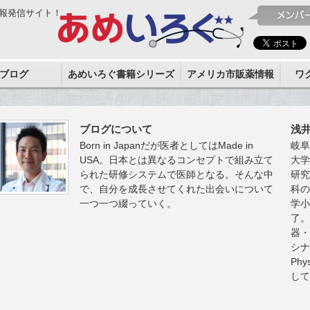
報発信サイト！
ブログ
あめいろぐ書籍シリーズ
アメリカ市販薬情報
ワ
ブログについて
浅
Born in Japanだが医者としてはMade in
岐阜
USA。日本とは異なるコンセプトで組み立て
大
られた研修システムで医師となる。そんな中
研究
で、自分を成長させてくれた出会いについて
科の
一つ一つ綴っていく。
学小
了
器
シ
Phy
し