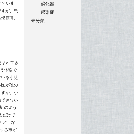
いていま
消化器
ですが、患
感染症
市場原理、
未分類
恵まれてき
いう体験で
ている小児
科医が他の
ますが、小
業できない
者”のよう
るだけで
んどしな
揮する事が