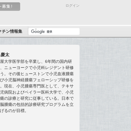
ログイン
クチン情報集
島慶太
屋大学医学部を卒業し、6年間の国内研
後、ニューヨークで小児科レジデント研修
行う。その後ヒューストンで小児血液腫瘍
よび小児脳神経腫瘍フェローシップ研修を
う。現在、小児腫瘍専門医として、テキサ
小児病院およびベイラー医科大学で、小児
腫瘍の診療と研究に従事している。日本で
児脳腫瘍の包括的診療研究プログラムを立
あげるのが目標。