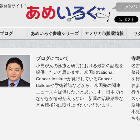
報発信サイト！
ブログ
あめいろぐ書籍シリーズ
アメリカ市販薬情報
ワ
ブログについて
寺
小児がんの診療と研究における最新の話題を
名古
提供したいと思います。米国のNational
修
Cancer Instituteが発行しているCancer
を
Bulletinや学術雑誌などから、米国発の関連
お
ニュースを提供したいと思います。日本では
行
なかなか情報が入らない、新薬の治験結果な
ス
ども積極的に取り上げたいと思います。
脳
小
ち