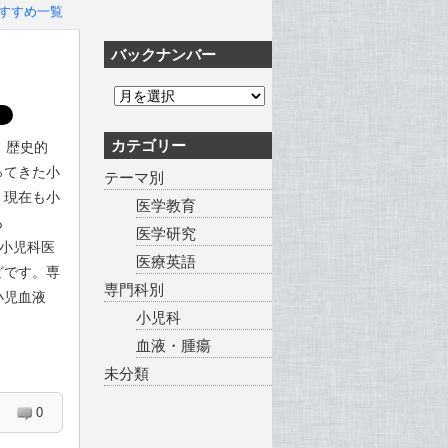
すすめ一覧
バックナンバー
カテゴリー
。歴史的
ってきた小
テーマ別
、現在も小
医学教育
も
医学研究
の大学小児科医
医療英語
どです。専
専門科別
小児血液
小児科
血液・腫瘍
未分類
0