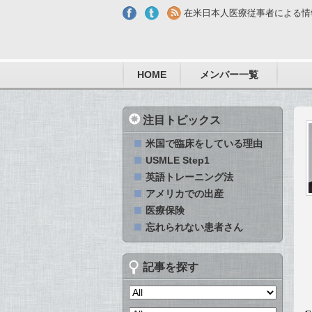
Skip to main content
在米日本人医療従事者による情
HOME
メンバー一覧
注目トピックス
米国で臨床をしている理由
USMLE Step1
英語トレーニング法
アメリカでの出産
医療保険
忘れられない患者さん
記事を探す