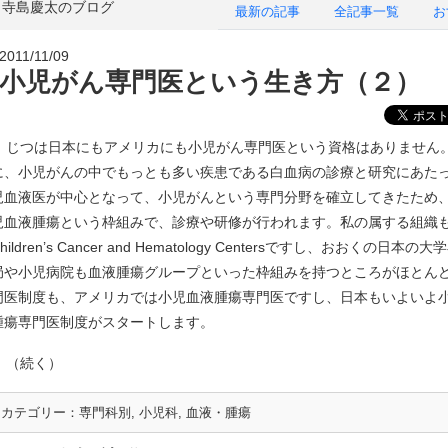
寺島慶太のブログ
最新の記事
全記事一覧
お
2011/11/09
小児がん専門医という生き方（２）
じつは日本にもアメリカにも小児がん専門医という資格はありません
に、小児がんの中でもっとも多い疾患である白血病の診療と研究にあた
児血液医が中心となって、小児がんという専門分野を確立してきたため
児血液腫瘍という枠組みで、診療や研修が行われます。私の属する組織
hildren’s Cancer and Hematology Centersですし、おおくの日本
局や小児病院も血液腫瘍グループといった枠組みを持つところがほとん
門医制度も、アメリカでは小児血液腫瘍専門医ですし、日本もいよいよ
腫瘍専門医制度がスタートします。
（続く）
カテゴリー：
専門科別
,
小児科
,
血液・腫瘍