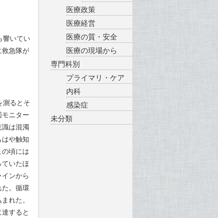
医療政策
医療経営
医療の質・安全
ら響いてい
医療の現場から
に救急隊が
専門科別
プライマリ・ケア
内科
を測るとそ
感染症
図モニター
未分類
意識は混濁
もはや触知
この頃には
っていたほ
ラインから
れた。循環
込まれた。
に達すると