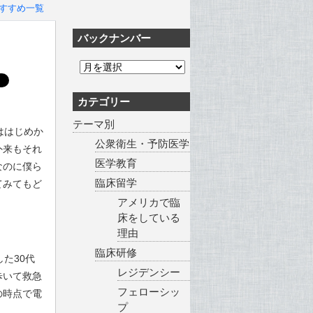
すすめ一覧
バックナンバー
カテゴリー
テーマ別
ははじめか
公衆衛生・予防医学
外来もそれ
医学教育
なのに僕ら
臨床留学
てみてもど
アメリカで臨
床をしている
理由
臨床研修
た30代
レジデンシー
歩いて救急
フェローシッ
の時点で電
プ