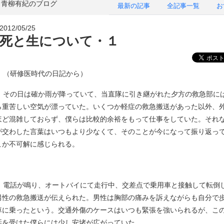
青柳有紀のブログ
最新の記事
全記事一覧
お
2012/05/25
死と生について・１
（研修医時代の日記から）
その日は確か雨が降っていて、当直隊に引き継がれた夕方の救急部に
ら重苦しい空気が漂っていた。いくつか軽症の救急搬送があった以外、
ほど混雑しておらず、僕らは比較的余裕をもって仕事をしていた。それ
が交わした言葉はいつもより少なくて、そのことが今になって振り返っ
こか不可解に感じられる。
電話が鳴り、オートバイにて走行中、交差点で乗用車と接触して転倒し
男性の救急搬送が伝えられた。男性は胸部の痛みを訴えながらも自分で
車に乗ったという。交通外傷のケースはいつも緊張を強いられるが、こ
話を受けた僕らには少し安堵が広がっていた。