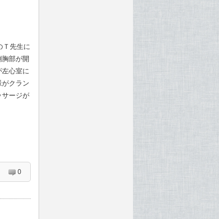
のＴ先生に
側胸部が開
が左心室に
脈がクラン
ッサージが
。
0