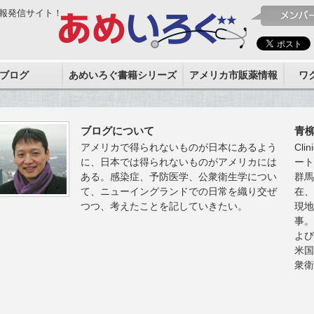
報発信サイト！
ブログ
あめいろぐ書籍シリーズ
アメリカ市販薬情報
ワ
ブログについて
青
アメリカで得られないものが日本にあるよう
Clin
に、日本では得られないものがアメリカには
ー
ある。感染症、予防医学、公衆衛生学につい
群
て、ニューイングランドでの日常を織り交ぜ
在
つつ、考えたことを記していきたい。
現
事
よ
米
衆