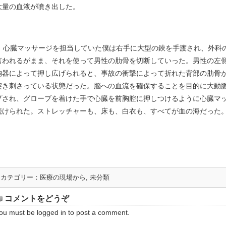
大量の血液が噴き出した。
心臓マッサージを担当していた僕は右手に大型の鋏を手渡され、外科
言われるがまま、それを使って男性の肋骨を切断していった。男性の左
胸器によって押し広げられると、事故の衝撃によって折れた背部の肋骨
突き刺さっている状態だった。脳への血流を確保することを目的に大動
プされ、グローブを着けた手で心臓を前胸腔に押しつけるように心臓マ
続けられた。ストレッチャーも、床も、白衣も、すべてが血の海だった
カテゴリー：
医療の現場から
,
未分類
コメントをどうぞ
ou must be
logged in
to post a comment.