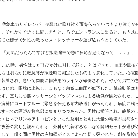
救急車のサイレンが、夕暮れに降り続く雨を伝っていつもより遠くか
た。それがすぐ近くに聞こえたところでエントランスに出ると、もう既
慌てた様子で男性の載ったストレッチャーを運び込もうとしていた。
「元気だったんですけど搬送途中で急に反応が悪くなって．．．」。
この時、男性はまだ呼びかけに対して頷くことはできた。血圧や脈拍
れらは明らかに救急隊が搬送時に測定したものより悪化していた。心電
が装着され、急いで両腕に輸液用のラインが確保された。やがて男性の
しはじめ、眼球は上転し、まもなく急激に血圧が低下した。鼠径動脈は
せず、直ちに心臓マッサージとバッグマスクによる喚気が開始された。
全病棟にコードブルー（緊急を伝える館内放送）が伝えられ、病院に残
ぼすべての医師が救急部に集まりつつあった。男性は挿管され、静脈の
はエピネフリンやアトロピンといった薬剤とともに大量の輸液が投与さ
に改善の兆しは認められず、外科が到着するやいなや開胸セットが運び
そして、瞬く間に男性の左胸壁がメスによって切り裂かれた。創が胸腔