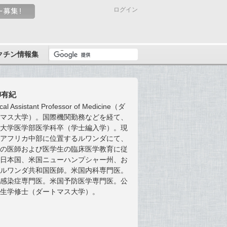
ログイン
クチン情報集
柳有紀
ical Assistant Professor of Medicine（ダ
トマス大学）。国際機関勤務などを経て、
馬大学医学部医学科卒（学士編入学）。現
、アフリカ中部に位置するルワンダにて、
地の医師および医学生の臨床医学教育に従
。日本国、米国ニューハンプシャー州、お
びルワンダ共和国医師。米国内科専門医。
国感染症専門医。米国予防医学専門医。公
衛生学修士（ダートマス大学）。