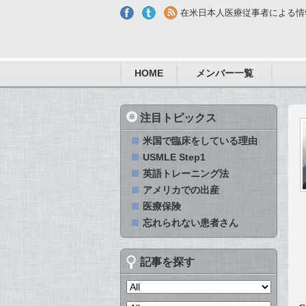
Skip to main content
在米日本人医療従事者による情
HOME
メンバー一覧
注目トピックス
米国で臨床をしている理由
USMLE Step1
英語トレーニング法
アメリカでの出産
医療保険
忘れられない患者さん
記事を探す