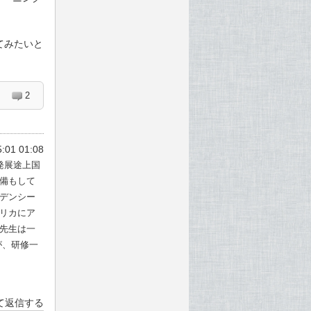
てみたいと
2
:01 01:08
発展途上国
備もして
デンシー
リカにア
先生は一
が、研修一
て返信する