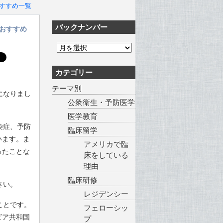
すすめ一覧
バックナンバー
おすすめ
カテゴリー
テーマ別
になりまし
公衆衛生・予防医学
医学教育
染症、予防
臨床留学
います。ま
アメリカで臨
ったことな
床をしている
理由
臨床研修
さい。
レジデンシー
ことです。
フェローシッ
ビア共和国
プ