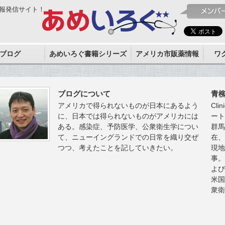
報発信サイト！
ブログ
あめいろぐ書籍シリーズ
アメリカ市販薬情報
ワ
ブログについて
青
アメリカで得られないものが日本にあるよう
Clin
に、日本では得られないものがアメリカには
ー
ある。感染症、予防医学、公衆衛生学につい
群
て、ニューイングランドでの日常を織り交ぜ
在
つつ、考えたことを記していきたい。
現
事
よ
米
衆