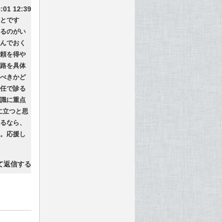
:01 12:39
とです
るのがい
んでおく
頼を得や
路を具体
べきかど
任で診る
識に重点
役に立つと思
るなら、
。応援し
て返信する