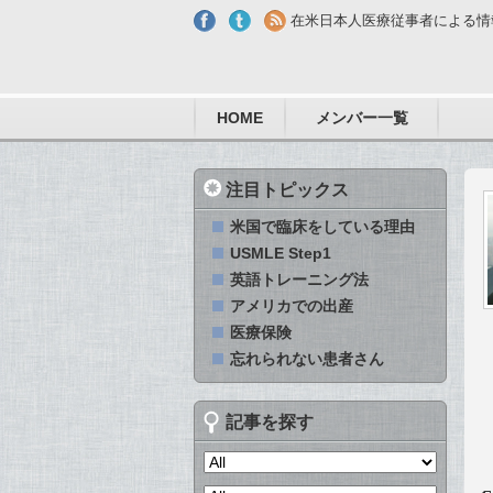
Skip to main content
在米日本人医療従事者による情
HOME
メンバー一覧
注目トピックス
米国で臨床をしている理由
USMLE Step1
英語トレーニング法
アメリカでの出産
医療保険
忘れられない患者さん
記事を探す