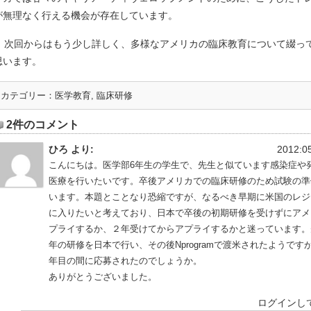
が無理なく行える機会が存在しています。
次回からはもう少し詳しく、多様なアメリカの臨床教育について綴っ
思います。
カテゴリー：
医学教育
,
臨床研修
2件のコメント
ひろ より:
2012:05
こんにちは。医学部6年生の学生で、先生と似ています感染症や
医療を行いたいです。卒後アメリカでの臨床研修のため試験の準
います。本題とことなり恐縮ですが、なるべき早期に米国のレジ
に入りたいと考えており、日本で卒後の初期研修を受けずにアメ
プライするか、２年受けてからアプライするかと迷っています。
年の研修を日本で行い、その後Nprogramで渡米されたようです
年目の間に応募されたのでしょうか。
ありがとうございました。
ログインし