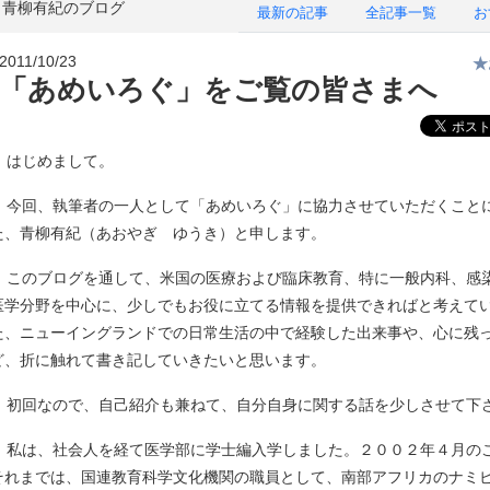
青柳有紀のブログ
最新の記事
全記事一覧
お
2011/10/23
★
「あめいろぐ」をご覧の皆さまへ
はじめまして。
今回、執筆者の一人として「あめいろぐ」に協力させていただくこと
た、青柳有紀（あおやぎ ゆうき）と申します。
このブログを通して、米国の医療および臨床教育、特に一般内科、感
医学分野を中心に、少しでもお役に立てる情報を提供できればと考えて
た、ニューイングランドでの日常生活の中で経験した出来事や、心に残
ど、折に触れて書き記していきたいと思います。
初回なので、自己紹介も兼ねて、自分自身に関する話を少しさせて下
私は、社会人を経て医学部に学士編入学しました。２００２年４月の
それまでは、国連教育科学文化機関の職員として、南部アフリカのナミ