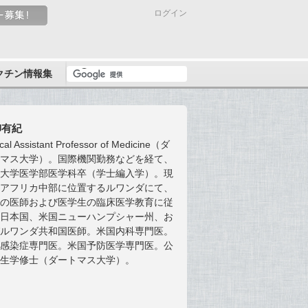
ログイン
クチン情報集
柳有紀
ical Assistant Professor of Medicine（ダ
トマス大学）。国際機関勤務などを経て、
馬大学医学部医学科卒（学士編入学）。現
、アフリカ中部に位置するルワンダにて、
地の医師および医学生の臨床医学教育に従
。日本国、米国ニューハンプシャー州、お
びルワンダ共和国医師。米国内科専門医。
国感染症専門医。米国予防医学専門医。公
衛生学修士（ダートマス大学）。