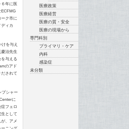
０６年に医
医療政策
ECFMG
医療経営
ヨーク市に
医療の質・安全
メディカ
医療の現場から
専門科別
かけを与え
プライマリ・ケア
元慶治先生
内科
会を与える
感染症
amのアド
未分類
りだされて
ンプシャー
enterに
染症フェロ
院生として
んが、アメ
レーニング