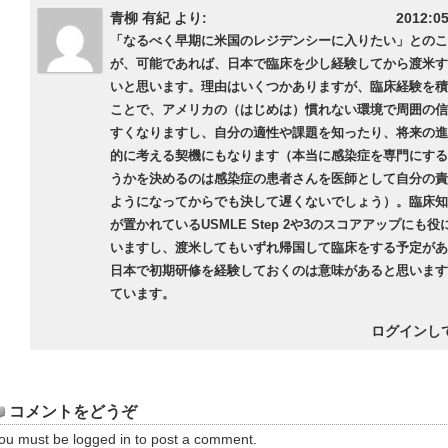
青柳 有紀 より:
2012:05
「なるべく早期に米国のレジデンシーに入りたい」とのこ
が、可能であれば、日本で臨床を少し経験してから渡米す
いと思います。理由はいくつかありますが、臨床経験を積
ことで、アメリカの（はじめは）慣れない環境で周囲の信
すくなりますし、自分の適性や課題を知ったり、将来の進
的に考える契機にもなります（本当に感染症を専門にする
うかを決めるのは感染症の患者さんを医師として自分の責
ようになってからでも決して遅くないでしょう）。臨床知
が置かれているUSMLE Step 2や3のスコアアップにも
いますし、渡米してもいずれ帰国して臨床をする予定があ
日本で初期研修を経験しておくのは意味があると思います
ています。
ログインし
コメントをどうぞ
ou must be
logged in
to post a comment.