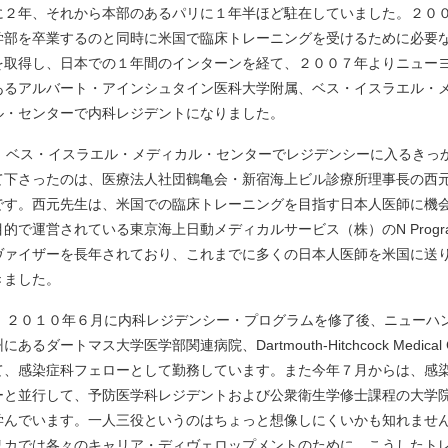
に２年、それから本部のあるパリに１年半ほど駐在していました。２０
学部を卒業するのと同時に米国で臨床トレーニングを受けるために必要な
を取得し、日本での１年間のインターンを経て、２００７年よりニュー
あるアルバート・アインシュタイン医科大学附属、ベス・イスラエル・
ル・センターで内科レジデントになりました。
ベス・イスラエル・メディカル・センターでレジデンシーに入るきっ
て下さったのは、医療法人社団鶴亀会・新宿海上ビル診療所理事長の西
です。西元先生は、米国での臨床トレーニングを目指す日本人医師に機
目的で運営されている東京海上日動メディカルサービス（株）のN Progr
ヴァイザーを長年されており、これまでに多くの日本人医師を米国に送
きました。
２０１０年６月に内科レジデンシー・プログラムを修了後、ニューハ
にあるダートマス大学医学部関連病院、Dartmouth-Hitchcock Medical C
て、感染症科フェローとして勤務しています。また今年７月からは、感
ーと並行して、予防医学科レジデントおよび公衆衛生学修士課程の大学
学んでいます。一人三役というのはちょっと想像しにくいかも知れませ
リカでは各々のキャリア・ディヴェロップメントのために、こうしたト