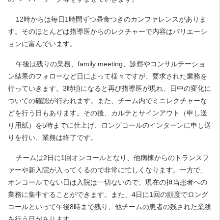
12時からは毎日1時間ずつ昼食つきのカンファレンスがありま
す。そのほとんどは指導医からのレクチャーで内容はバリエーシ
ョンに富んでいます。
午後は残りの業務、family meeting、診察やコンサルテーショ
ン結果のフォローなど日によって様々ですが、要求された業務を
行っていきます。
3時頃になると再び指導医が現れ、日中の変化に
ついての確認が行われます。また、チーム内でミニレクチャーな
どを行う日もあります。その後、カルテとサインアウト（申し送
り用紙）を5時までに仕上げ、ロングコールのインターンに申し送
りを行い、業務は終了です。
チームは2日に1回オンコールとなり、他病棟からのトランスフ
ァーや新入院が入ってくるので非常に忙しくなります。一方で、
オンコールでない日は入院は一切ないので、現在の担当患者への
業務に集中することができます。
また、4日に1回の頻度でロング
コールといって午後8時まで残り、他チームの患者の残された業務
を行う日があります。