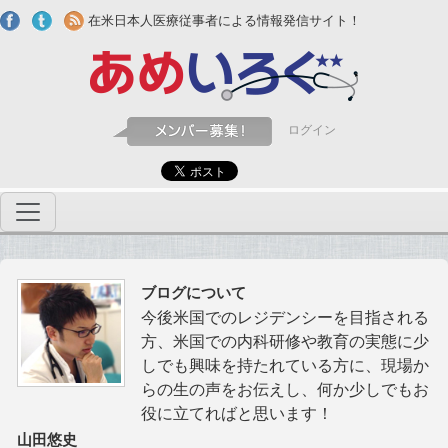
Skip to main content
在米日本人医療従事者による情報発信サイト！
ログイン
ブログについて
今後米国でのレジデンシーを目指される
方、米国での内科研修や教育の実態に少
しでも興味を持たれている方に、現場か
らの生の声をお伝えし、何か少しでもお
役に立てればと思います！
山田悠史