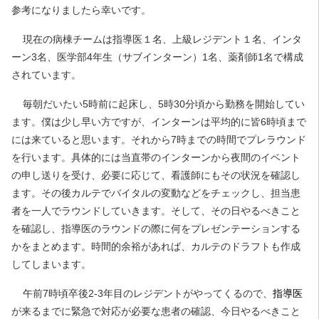
参考になりましたら幸いです。
現在の病棟チームは指導医１名、上級レジデント１名、インタ
ーン3名、医学部4年生（サブインターン）1名、薬剤師1名で構成
されています。
毎朝だいたい5時前に起床し、5時30分頃から勤務を開始してい
ます。僕は少し早い方ですが、インターンは平均的に皆6時頃まで
には来ていると思います。それから7時までの時間でプレラウンド
を行います。具体的には当直帯のインターンから夜間のイベント
の申し送りを受け、必要に応じて、看護師にもその状況を確認し
ます。その後カルテでバイタルの変動などをチェックし、担当患
者を一人でラウンドしていきます。そして、その日やるべきこと
を確認し、指導医のラウンドの際に何をプレゼンテーションする
かをまとめます。時間的余裕があれば、カルテのドラフトも作成
してしまいます。
午前7時頃卒後2-3年目のレジデントがやってくるので、
指導医
が来るまでに緊急で対応が必要な患者の確認、今日やるべきこと