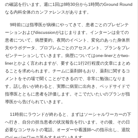
の確認を行います。
週に1回は8時30分から1時間のGround Round
なる内科全体のカンファレンスがあります。
9時前には指導医が病棟にやってきて、患者ごとのプレゼンテ
ーションおよびdiscussionがはじまります。インターンは全ての
患者について、病歴要約、夜間のイベント、変化のあった身体所
見やラボデータ、プロブレムごとのアセスメント、プランをプレ
ゼンテーションしていきます。病歴についてはone-linerとかtwo-
linerとかよく言われますが、要するに1行2行程度の文章にまとめ
ることを求められます。チームに薬剤師もおり、薬剤に関するコ
メントをその場で聞くことができるので、非常に勉強になりま
す。話し合いが
終わると、実際に病室に出向き、ベッドサイドで
指導医とともに患者を評価します。そこでだいたいのプランが指
導医から告げられていきます。
11時前にラウンドが終わると、まずはソーシャルワーカーの下
へ行き、自分の担当患者の状況報告を行います。その後、その日
必要なコンサルトの電話、オーダーや看護師への指示出し、退院
のペーパーワーク等をすませていきます。