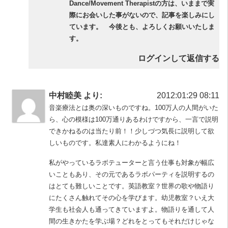
Dance/Movement Therapistの方は、いままで実
際にお会いした事がないので、記事を楽しみにし
ています。 今後とも、よろしくお願いいたしま
す。
ログインして返信する
中村睦美
より:
2012:01:29 08:11
音楽療法とは奥の深いものですね。100万人の人間がいた
ら、心の模様は100万通りあるわけですから、一言で説明
できかねるのは当たり前！！少しづつ気長に説明して欲
しいものです。私達素人にわかるようにね！
私がやっているラボテューターと言う仕事も対象が幅広
いこともあり、その元であるラボパーティを説明するの
はとても難しいことです。英語教室？世界の歌や物語り
にたくさん触れてその心を学びます。幼児教室？いえ大
学生も社会人も通ってきていますよ。物語りを通して人
間の生きかたを学ぶ場？どれをとってもそれだけじゃな