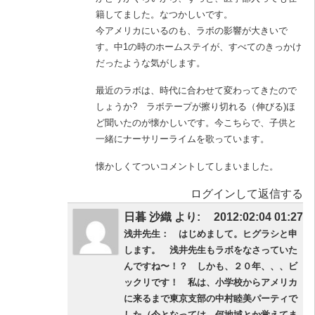
籍してました。なつかしいです。
今アメリカにいるのも、ラボの影響が大きいで
す。中1の時のホームステイが、すべてのきっかけ
だったような気がします。
最近のラボは、時代に合わせて変わってきたので
しょうか? ラボテープが擦り切れる（伸びる)ほ
ど聞いたのが懐かしいです。今こちらで、子供と
一緒にナーサリーライムを歌っています。
懐かしくてついコメントしてしまいました。
ログインして返信する
日暮 沙織 より:
2012:02:04 01:27
浅井先生： はじめまして。ヒグラシと申
します。 浅井先生もラボをなさっていた
んですね〜！？ しかも、２０年、、、ビ
ックリです！ 私は、小学校からアメリカ
に来るまで東京支部の中村睦美パーティで
した（今となっては、何地域とか覚えてま