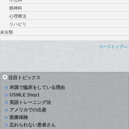
精神科
心理療法
リハビリ
未分類
ページトップへ↑
注目トピックス
米国で臨床をしている理由
USMLE Step1
英語トレーニング法
アメリカでの出産
医療保険
忘れられない患者さん