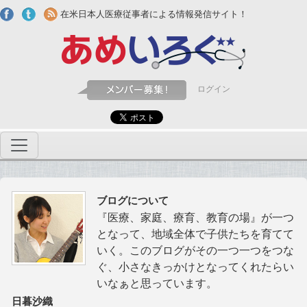
Skip to main content
在米日本人医療従事者による情報発信サイト！
ログイン
ブログについて
『医療、家庭、療育、教育の場』が一つ
となって、地域全体で子供たちを育てて
いく。このブログがその一つ一つをつな
ぐ、小さなきっかけとなってくれたらい
いなぁと思っています。
日暮沙織