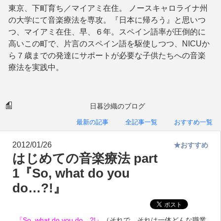
東京、下町育ち／マイアミ在住。 ノースキャロライナ州
の大学にて音楽療法を専攻。『日本に帰ろう』と思いつ
つ、マイアミ在住、早、６年。スペイン語率が圧倒的に
高いこの町で、片言のスペイン語を駆使しつつ、NICUか
ら７歳までの発達にサポートが必要な子供たちへの音楽
療法を実践中。
日暮沙織のブログ
最新の記事
全記事一覧
おすすめ一覧
2012/01/26
★おすすめ
はじめての音楽療法 part
1『So, what do you
do…?!』
『So, what do you do…?!』
（それで、それは一体どんな職業