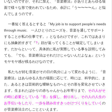
いないのですが、それに加え、『音楽療法』がありとあらゆる場
面で様々な形で使われているため、余計に『う〜〜〜〜ん』と悩
んでしまうのです。
一番短く答えるとすると『My job is to support people’s needs
through music. 一人ひとりのニーズを、音楽を通してサポート
することが私の仕事です。』となるわけですが、これではあまり
にも抽象的すぎて『
?
』顔が返ってくることが確定してしまいま
す。だからといって、具体的に私が実際している事を説明してみ
ても、『でも、音楽療法はそれだけじゃないんだよなぁ』という
モヤモヤ感が残るわけなのです。
私たちが好む音楽がその日の気分によって変わるように、『音
楽療法』はあらゆる人生の場面に応じて、時には、科学的に、ま
た、あるときは芸術的な曖昧なものへとその形を変化させていき
ます。生まれたばかりの赤ちゃんからお年寄りまで、
その人がそ
の時に必要としている『音』を探し、創り出し、その人の人生の
お手伝いをしたり、一歩を踏み出すきっかけづくりをしていく
の
が音楽療法士のしごとといえます。