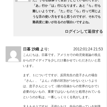
た。うちも頑張って言おうとしているのですが、
「あ」行か「は」行になります。あと「ら」行も
難しいようです。「た」行と「ら」行って同じよ
うな舌の使い方をすると思うのですが、それでも
難易度に違いが出るのが面白いですよね。
ログインして返信する
日暮 沙織 より:
2012:01:24 21:53
こんにちは。日暮です。アメリカでの幼児発達論の視点
からのアイディアを少しだけ書かせていただきたいと思
います。
まず、１についてですが、反田先生の息子さんの場合
『さん』、『よん』の形の区別がつかないというより
は、息子さんにとって（彼の目線からの世界のなかで）
必要のないもの、重要ではないものだと処理されている
というのが私は、一番しっくりくる気がします。
大人もそうですが、子供たちは、自分の持っている知識