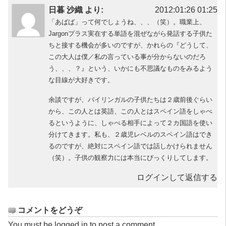
日暮 沙織 より:
2012:01:26 01:25
「あばば」って何でしょうね、、、（笑）。職業上、
Jargonプラス実在する単語を混ぜながら発話する子供た
ちと接する機会が多いのですが、かれらの『どうして、
この大人は僕／私の言っている事が分からないのだろ
う、、、？』という、いかにも不思議なものをみるよう
な目線が大好きです。
余談ですが、バイリンガルの子供たちは２歳前後ぐらい
から、この人とは英語、この人とはスペイン語をしゃべ
るというように、しゃべる相手によって２カ国語を使い
分けてきます。私も、２歳児レベルのスペイン語はでき
るのですが、絶対にスペイン語では話しかけられません
（笑）。子供の観察力には本当にびっくりしてします。
ログインして返信する
コメントをどうぞ
You must be
logged in
to post a comment.