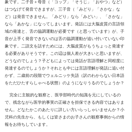
象です。二子音＋母音（「コップ」「そうじ」「おやつ」など）
はつなげて発音できますが、三子音（「みどり」「さかな」な
ど）は発音できません。「みどり」なら「みどい」、「さかな」
なら「あかな」になってしまいます。発話には大脳皮質の言語領
域の発達と、舌の協調運動が必要です（と思っています）が、子
音が上手く発音できないのは舌の協調運動が追い付いていない印
象です。二語文を話すためには、大脳皮質がもうちょっと発達す
る必要がありそうです。この辺は個人差が大きいと思いますが、
どうなのでしょう？子どもによっては発話が言語理解と同程度に
発達するのでしょうか？それとも中には言語理解が発話に追い付
かず、二歳前の段階でウェルニッケ失語（訳のわからない日本語
をただひたすらしゃべる状態）のようになりうるのでしょうか？
完全に主観的な観察と、医学部時代の知識を元にしているの
で、残念ながら医学的事実の正確さを担保できる内容ではありま
せん。どなたかこのあたりに詳しい方いらっしゃいませんか？小
児科の先生から、もしくは皆さまのお子さんの観察事例からの情
報をお待ちしています。