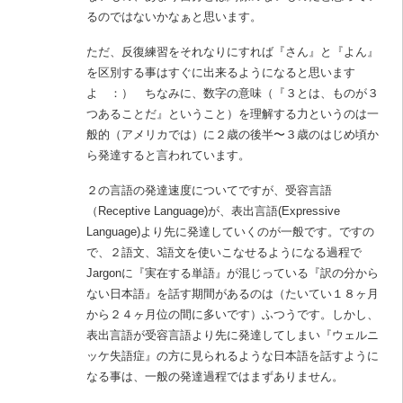
るのではないかなぁと思います。
ただ、反復練習をそれなりにすれば『さん』と『よん』
を区別する事はすぐに出来るようになると思います
よ ：） ちなみに、数字の意味（『３とは、ものが３
つあることだ』ということ）を理解する力というのは一
般的（アメリカでは）に２歳の後半〜３歳のはじめ頃か
ら発達すると言われています。
２の言語の発達速度についてですが、受容言語
（Receptive Language)が、表出言語(Expressive
Language)より先に発達していくのが一般です。ですの
で、２語文、3語文を使いこなせるようになる過程で
Jargonに『実在する単語』が混じっている『訳の分から
ない日本語』を話す期間があるのは（たいてい１８ヶ月
から２４ヶ月位の間に多いです）ふつうです。しかし、
表出言語が受容言語より先に発達してしまい『ウェルニ
ッケ失語症』の方に見られるような日本語を話すように
なる事は、一般の発達過程ではまずありません。