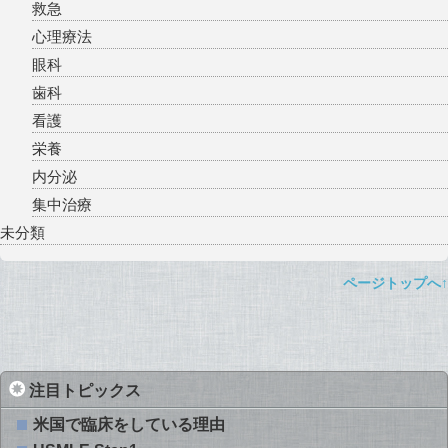
救急
心理療法
眼科
歯科
看護
栄養
内分泌
集中治療
未分類
ページトップへ↑
注目トピックス
米国で臨床をしている理由