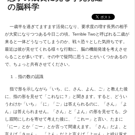
の脳科学
一歳半を過ぎてますます活発になり、要求度の増す長男の相手
が大変になりつつある今日この頃。Terrible Twoと呼ばれる二歳が
来ると一体どうなってしまうのか、戦々恐々とした気持ちです。
最近は彼が見せてくれる様々な行動に、脳の機能発達を考えさせ
らることが多いです。その中で疑問に思うことがいくつかあるの
で、ちょっと共有させてください。
１．指の数の認識
指で形を示しながら「いち、に、さん、よん、ご」と教えた後
に、指の形を見せて「これなに？」と聞きます。すると、どうい
うわけか「いち」「に」「ご」は答えられるのに、「さん」「よ
ん」は答えられません。「さん」と「よん」の形を見せても、少
し眉間にしわを寄せて考えた後に、「これー」と言い、たまに
「にー」とか「ごー」とか言って間違えます。「さん」だよ、と
言えば「さーん」、「よん」だよと言えば「よーん」と繰り返す