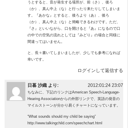
うとすると、音が発生する場所が、前（さ）、後ろ
（か）、真ん中上（な）と行ったり来たりしてしまいま
す。『あかな』とすると、後ろより（あ）、後ろ
（か）、真ん中上（な）と簡略できるわけです。ただ、
『さ』といいながら、口を開けると『あ』になるので口
の中での空気の流れとしては『みどり』の場合と同様に
間違ってはいません。
と、長々書いてしまいましたが、少しでも参考になれば
幸いです。
ログインして返信する
日暮 沙織 より:
2012:01:24 23:07
ちなみに、下記のリンクはAmerican Speech-Language-
Hearing Associationからの外部リンクで、英語の発音の
マイルストーンが分かり易くチャートになっています。
“What sounds should my child be saying”
http://www.talkingchild.com/speechchart.html