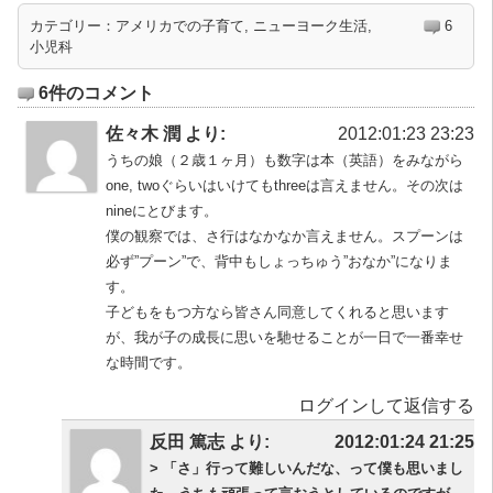
カテゴリー：
アメリカでの子育て
,
ニューヨーク生活
,
6
小児科
6件のコメント
佐々木 潤 より:
2012:01:23 23:23
うちの娘（２歳１ヶ月）も数字は本（英語）をみながら
one, twoぐらいはいけてもthreeは言えません。その次は
nineにとびます。
僕の観察では、さ行はなかなか言えません。スプーンは
必ず”プーン”で、背中もしょっちゅう”おなか”になりま
す。
子どもをもつ方なら皆さん同意してくれると思います
が、我が子の成長に思いを馳せることが一日で一番幸せ
な時間です。
ログインして返信する
反田 篤志 より:
2012:01:24 21:25
> 「さ」行って難しいんだな、って僕も思いまし