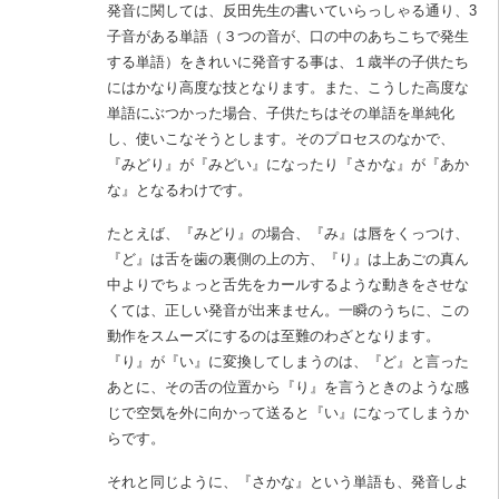
発音に関しては、反田先生の書いていらっしゃる通り、3
子音がある単語（３つの音が、口の中のあちこちで発生
する単語）をきれいに発音する事は、１歳半の子供たち
にはかなり高度な技となります。また、こうした高度な
単語にぶつかった場合、子供たちはその単語を単純化
し、使いこなそうとします。そのプロセスのなかで、
『みどり』が『みどい』になったり『さかな』が『あか
な』となるわけです。
たとえば、『みどり』の場合、『み』は唇をくっつけ、
『ど』は舌を歯の裏側の上の方、『り』は上あごの真ん
中よりでちょっと舌先をカールするような動きをさせな
くては、正しい発音が出来ません。一瞬のうちに、この
動作をスムーズにするのは至難のわざとなります。
『り』が『い』に変換してしまうのは、『ど』と言った
あとに、その舌の位置から『り』を言うときのような感
じで空気を外に向かって送ると『い』になってしまうか
らです。
それと同じように、『さかな』という単語も、発音しよ