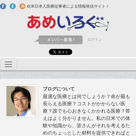
Skip to main content
在米日本人医療従事者による情報発信サイト！
ログイン
ブログについて
最適な医療とは何でしょうか？命が最も
長らえる医療？コストがかからない医
療？誰でも心おきなくかかれる医療？答
えはよく分かりません。私の日米での体
験や知識から、皆さんがそれを考えるた
めのちょっとした材料を提供できればと