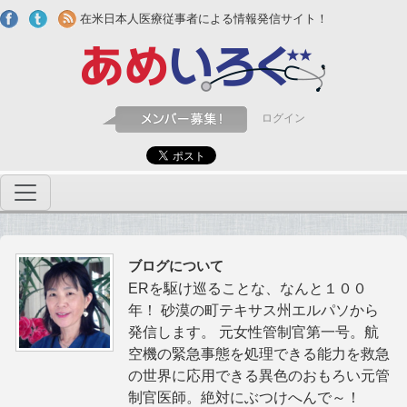
Skip to main content
在米日本人医療従事者による情報発信サイト！
ログイン
ブログについて
ERを駆け巡ることな、なんと１００
年！ 砂漠の町テキサス州エルパソから
発信します。 元女性管制官第一号。航
空機の緊急事態を処理できる能力を救急
の世界に応用できる異色のおもろい元管
制官医師。絶対にぶつけへんで～！