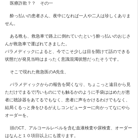
医療詐欺？？ その一
酔っ払いの患者さん、夜中になれば一人や二人は珍しくありま
せん。
ある晩も、救急車で路上に倒れていたという酔っ払いのおじさ
んが救急車で運ばれてきました。
パラメディックによると、今でこそ少しは目を開けて話のできる
状態だが発見当時はまったく意識混濁状態だったそうです。
そこで現れた救急医のA先生、
パラメディックからの報告を聞くなり、ちょこっと遠目から見
ただけでまるで汚いものにでも触るかのように手袋ははめたが患
者に聴診器をあてるでもなく、患者に声をかけるわけでもなく、
結局くるっと身をひるがえしコンピューターに向かってなにやら
オーダーを。
頭のCT、アルコールレベルを含む血液検査や尿検査、オーダー
はなんと１０項目以上にも渡ります。