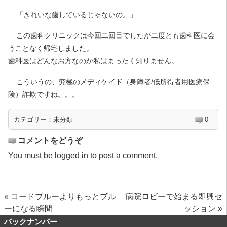
「きれいな歯しているじゃないの。」
この歯科クリニックは今回二回目でしたが二度とも歯科医に会
うことなく帰宅しました。
歯科医はどんなお方なのか私はまったく知りません。
こういうの、究極のメディケイド（身障者/低所得者用医療保
険）詐欺ですね。。。
カテゴリー：
未分類
0
コメントをどうぞ
You must be
logged in
to post a comment.
«
コードブルーよりもっとブル
病院ロビーで始まる即興セ
ーになる瞬間
ッション
»
バックナンバー