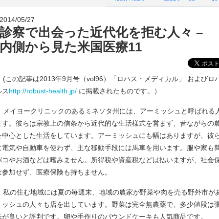
2014/05/27
診察で出会った近代化を拒む人々 –
内側から見た米国医療11
(この記事は2013年9月号（vol96）「ロハス・メディカル」 および
ルス
http://robust-health.jp/
に掲載されたものです。）
メイヨークリニックのあるミネソタ州には、アーミッシュと呼ばれる
ます。彼らは宗教上の信条から近代的な生活様式を営まず、昔ながらの
を中心とした生活をしています。アーミッシュにも幅はありますが、彼
に電気や自動車を使わず、主な移動手段には馬車を用います。服や家も
バコやお酒などは嗜みません。所得税や資産税などは払いますが、社会
は参加せず、医療保険も持ちません。
私の住む地域には夏の毎週末、地域の農家が野菜や肉を売る野外市が
ミッシュの人々も店を出しています。野菜は完全無農薬で、多少値段は
味が良いと評判です。卵や手作りのパウンドケーキも人気商品です。