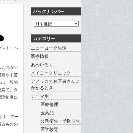
バックナンバー
カテゴリー
ロバスト・ヘ
ニューヨーク生活
医療情報
あめいろぐ
人たちがい
メイヨークリニック
農耕や手芸
アメリカでお医者さんに
らは一般的
かかるとき
簡素で、タ
テーマ別
保障制度に
医療倫理
医薬品
あり、アー
公衆衛生・予防医学
張るものの
医学教育