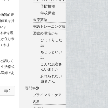
予防接種
学校保健
、物質的豊
医療英語
価値観を持
英語トレーニング法
思いま
なる者を理
医療の現場から
人が住む米
びっくりした
てくれま
話
ちょっといい
話
んと話して
こんな患者さ
。生活様式
んいました
る医師であ
忘れられない
患者さん
専門科別
0
プライマリ・ケア
内科