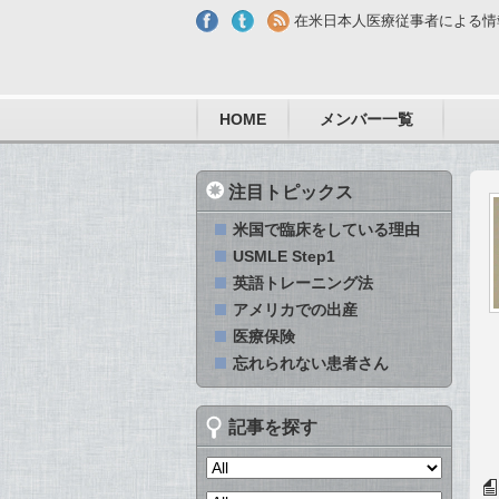
Skip to main content
在米日本人医療従事者による情
HOME
メンバー一覧
注目トピックス
米国で臨床をしている理由
USMLE Step1
英語トレーニング法
アメリカでの出産
医療保険
忘れられない患者さん
記事を探す