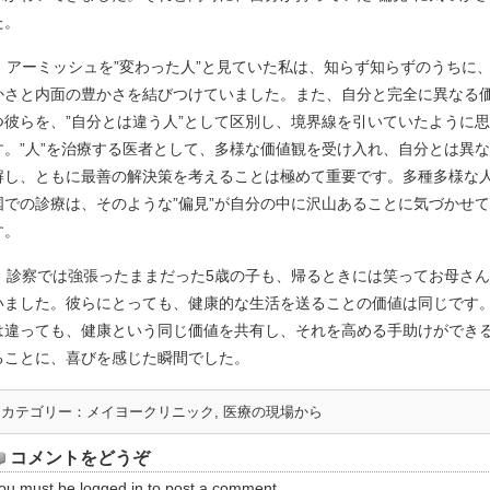
た。
アーミッシュを”変わった人”と見ていた私は、知らず知らずのうちに
かさと内面の豊かさを結びつけていました。また、自分と完全に異なる
つ彼らを、”自分とは違う人”として区別し、境界線を引いていたように
す。”人”を治療する医者として、多様な価値観を受け入れ、自分とは異
解し、ともに最善の解決策を考えることは極めて重要です。多種多様な
国での診療は、そのような”偏見”が自分の中に沢山あることに気づかせ
す。
診察では強張ったままだった5歳の子も、帰るときには笑ってお母さ
いました。彼らにとっても、健康的な生活を送ることの価値は同じです
は違っても、健康という同じ価値を共有し、それを高める手助けができ
ることに、喜びを感じた瞬間でした。
カテゴリー：
メイヨークリニック
,
医療の現場から
コメントをどうぞ
ou must be
logged in
to post a comment.