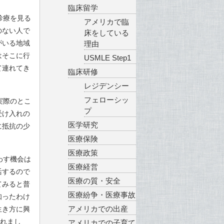
臨床留学
診療を見る
アメリカで臨
のない人で
床をしている
がいる地域
理由
はそこに行
USMLE Step1
て連れてき
臨床研修
レジデンシー
フェローシッ
実際のとこ
プ
受け入れの
医学研究
に抵抗の少
医療保険
医療政策
わす機会は
医療経営
活するので
医療の質・安全
てみると普
医療紛争・医療事故
知ったわけ
アメリカでの出産
生き方に興
されまし
アメリカでの子育て