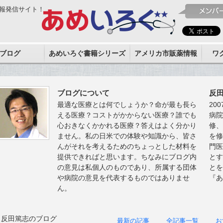
報発信サイト！
ブログ
あめいろぐ書籍シリーズ
アメリカ市販薬情報
ワ
ブログについて
反
最適な医療とは何でしょうか？命が最も長ら
20
える医療？コストがかからない医療？誰でも
病
心おきなくかかれる医療？答えはよく分かり
修
ません。私の日米での体験や知識から、皆さ
を
んがそれを考えるためのちょっとした材料を
門
提供できればと思います。ちなみにブログ内
と
の意見は私個人のものであり、所属する団体
と
や病院の意見を代表するものではありませ
『
ん。
反田篤志のブログ
最新の記事
全記事一覧
お