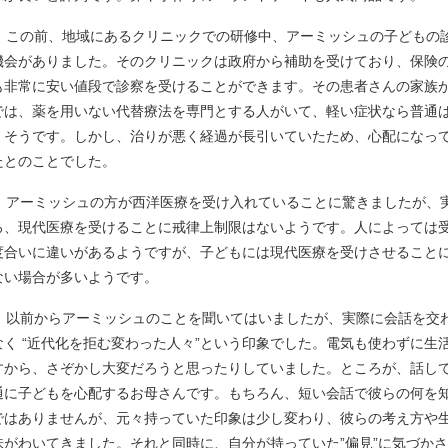
この前、地域にあるクリニックでの研修中、アーミッシュの子どもの
機会がありました。そのクリニックは政府から補助を受けており、保険
も非常に安い値段で診察を受けることができます。その患者さんの家族
では、薬を用いない代替療法を専門とする人がいて、軽い症状なら普通
くそうです。しかし、治りが悪く経過が長引いていたため、心配になっ
たとのことでした。
アーミッシュの方が西洋医療を受け入れていることに驚きましたが、
ろ、現代医療を受けることに戒律上制限はないようです。人によっては
度合いに違いがあるようですが、子どもには現代医療を受けさせること
ない場合が多いようです。
以前からアーミッシュのことを聞いてはいましたが、実際に会話を交
なく “近代化を拒む変わった人々”という印象でした。電気も使わずに生
すから、さぞかし大変だろうと思ったりしていました。ところが、話し
通に子どもを心配するお母さんです。もちろん、短い会話で彼らの何を
ではありませんが、元々持っていた印象は少し変わり、彼らの考え方や
味がわいてきました。それと同時に、自分が持っていた”偏見”に気づか