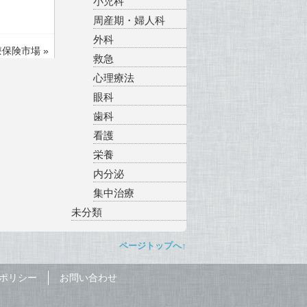
小児科
周産期・婦人科
外科
療保険市場
»
救急
心理療法
眼科
歯科
看護
栄養
内分泌
集中治療
未分類
ページトップへ↑
ポリシー
お問い合わせ