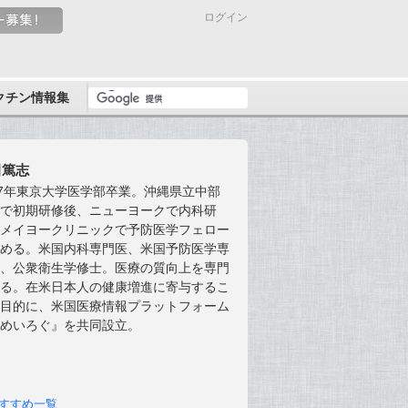
ログイン
クチン情報集
田篤志
07年東京大学医学部卒業。沖縄県立中部
院で初期研修後、ニューヨークで内科研
、メイヨークリニックで予防医学フェロー
修める。米国内科専門医、米国予防医学専
医、公衆衛生学修士。医療の質向上を専門
する。在米日本人の健康増進に寄与するこ
を目的に、米国医療情報プラットフォーム
あめいろぐ』を共同設立。
すすめ一覧