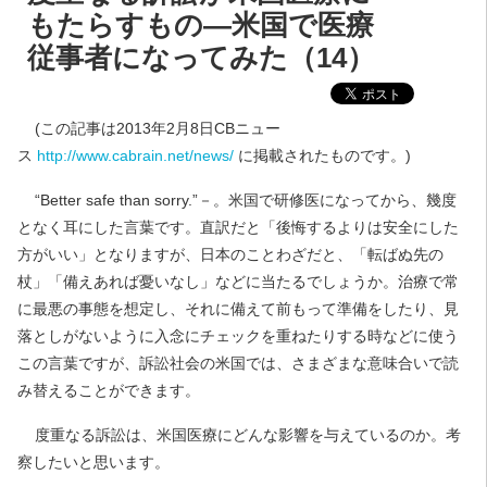
もたらすもの―米国で医療
従事者になってみた（14）
(この記事は2013年2月8日CBニュー
ス
http://www.cabrain.net/news/
に掲載されたものです。)
“Better safe than sorry.”－。米国で研修医になってから、幾度
となく耳にした言葉です。直訳だと「後悔するよりは安全にした
方がいい」となりますが、日本のことわざだと、「転ばぬ先の
杖」「備えあれば憂いなし」などに当たるでしょうか。治療で常
に最悪の事態を想定し、それに備えて前もって準備をしたり、見
落としがないように入念にチェックを重ねたりする時などに使う
この言葉ですが、訴訟社会の米国では、さまざまな意味合いで読
み替えることができます。
度重なる訴訟は、米国医療にどんな影響を与えているのか。考
察したいと思います。