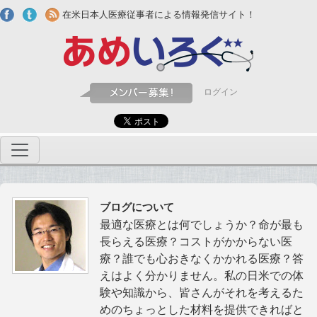
Skip to main content
在米日本人医療従事者による情報発信サイト！
ログイン
ブログについて
最適な医療とは何でしょうか？命が最も
長らえる医療？コストがかからない医
療？誰でも心おきなくかかれる医療？答
えはよく分かりません。私の日米での体
験や知識から、皆さんがそれを考えるた
めのちょっとした材料を提供できればと