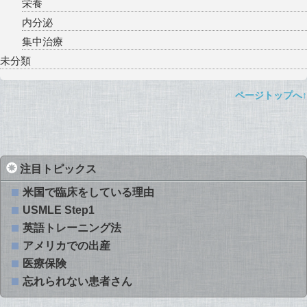
栄養
内分泌
集中治療
未分類
ページトップへ↑
注目トピックス
米国で臨床をしている理由
USMLE Step1
英語トレーニング法
アメリカでの出産
医療保険
忘れられない患者さん