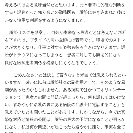
考えるのはある意味当然だと思います。元々非常に的確な判断を
すると評判だった知り合いの勤務医も、訴訟に巻き込まれた後は
かなり慎重な判断をするようになりました。
訴訟リスクを勘案し、自分が本来なら最適だとは考えない判断
を下すのは、プライドの高い医師には苦痛です。職場でのストレ
スが大きくなり、仕事に対する姿勢も後ろ向きになりえます。訴
訟がトラウマになってしまうと、患者に対しても防衛的になり、
良好な医師患者関係を構築しにくくなるでしょう。
「ごめんなさいとは決して言うな」と米国では教えられるとい
いますが、確かに以前は訴訟社会の副作用として、そのような風
潮があったのかもしれません。ある病院ではかつてオリエンテー
ションで「患者との間に問題が起こったら、何も話してはいけな
い。すみやかに名札の裏にある病院の弁護士に電話すること」と
教えていたとも聞いたことがあります。しかしながら、今では真
摯な対応と情報の公開は、訴訟の最大の予防になることが明らか
になり、私は何か間違いが起こったら速やかに謝り、事実を全て