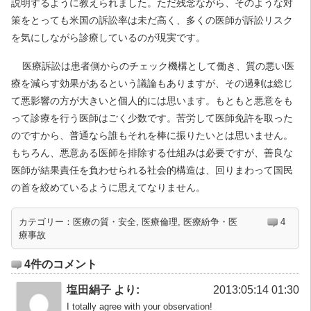
説明するように教えられました。ただ残念ながら、そのような対
策をとっても米国の訴訟率は未だ高く、多くの医師が訴訟リスク
を気にしながら診療しているのが現実です。
医療訴訟は患者側からのチェック機構として働き、質の悪い医
療を減らす効果があるという議論もありますが、その過剰は総じ
て悪影響の方が大きいと個人的には思います。もともと悪意をも
って診療を行う医師はごく少数です。苦労して医師免許を取った
のですから、普通なら誰もそれを棒に振りたいとは思いません。
もちろん、悪意ある医師を排除する仕組みは必要ですが、善良な
医師が結果責任を負わせられる社会的構造は、回りまわって国民
の首を絞めているように思えてなりません。
カテゴリー：
医療の質・安全
,
医療倫理
,
医療紛争・医
4
療事故
4件のコメント
塩田絹子 より:
2013:05:14 01:30
I totally agree with your observation!