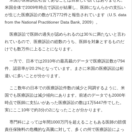
米国が医療訴訟社会であることは目新しい話ではありません。
米国全体で2009年時点で訴訟が結審し、医師になんらかの支払い
が生じた医療訴訟の数が1万772件と報告されています（U.S. data
from the National Practitioner Data Bank, 2009）。
医療訴訟で医師の過失が認められるのは30％に満たないと言わ
れているので、医療訴訟の総数のうち、医師を対象とするものだ
けでも数万件に上ることになります。
一方で、日本では2010年の最高裁のデータで医療訴訟数が794
件、認容率が20.2%となっています。まさに米国の医療訴訟は桁
違いに多いことが分かります。
ここ数年の日本での医療訴訟件数の減少と同調するように、米
国でも医療訴訟は減少傾向にあります。前述のデータでも2000年
時点で医師に支払いがあった医療訴訟の数は1万5447件でした。
実にここ10年で約3分の2になったことが分かります。
専門科によっては年間1000万円を超えることもある医師の賠償
責任保険料の危機的な高騰に対して、多くの州で医療訴訟によっ