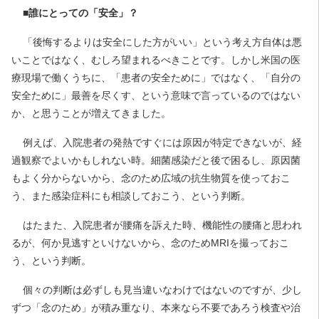
■誰にとっての「安全」？
「後悔するよりは安全にした方がいい」という考え方自体は悪
いことではなく、むしろ望まれるべきことです。しかし米国の医
療現場で働くうちに、「患者の安全ために」ではなく、「自分の
安全ために」最善を尽くす、という意味で言っているのではない
か、と思うことが増えてきました。
例えば、入院患者の発熱ですぐには原因が特定できないが、経
過観察でよいかもしれない時。細菌感染だと後で困るし、原因菌
もよく分からないから、念のため広域の抗生物質を使っておこ
う、また感染症科にも相談しておこう、という判断。
はたまた、入院患者が腰痛を訴えた時、機能性の腰痛と思われ
るが、何か見逃すといけないから、念のためMRIを撮っておこ
う、という判断。
個々の判断は必ずしも見当違いなわけではないのですが、少し
ずつ「念のため」が積み重なり、本来なら不要であろう検査や治