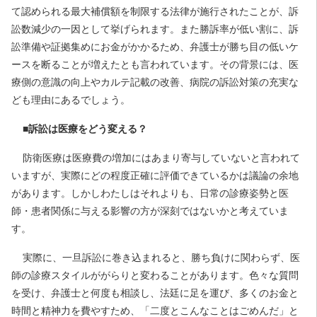
て認められる最大補償額を制限する法律が施行されたことが、訴
訟数減少の一因として挙げられます。また勝訴率が低い割に、訴
訟準備や証拠集めにお金がかかるため、弁護士が勝ち目の低いケ
ースを断ることが増えたとも言われています。その背景には、医
療側の意識の向上やカルテ記載の改善、病院の訴訟対策の充実な
ども理由にあるでしょう。
■訴訟は医療をどう変える？
防衛医療は医療費の増加にはあまり寄与していないと言われて
いますが、実際にどの程度正確に評価できているかは議論の余地
があります。しかしわたしはそれよりも、日常の診療姿勢と医
師・患者関係に与える影響の方が深刻ではないかと考えていま
す。
実際に、一旦訴訟に巻き込まれると、勝ち負けに関わらず、医
師の診療スタイルががらりと変わることがあります。色々な質問
を受け、弁護士と何度も相談し、法廷に足を運び、多くのお金と
時間と精神力を費やすため、「二度とこんなことはごめんだ」と