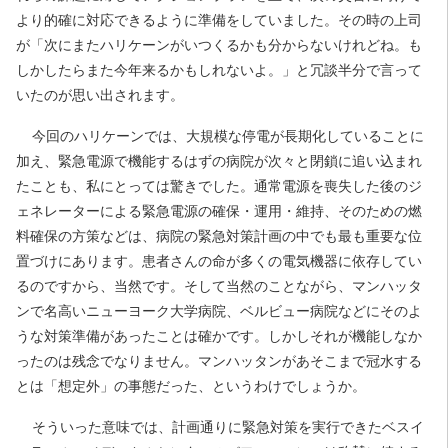
より的確に対応できるように準備をしていました。その時の上司
が「次にまたハリケーンがいつくるかも分からないけれどね。も
しかしたらまた今年来るかもしれないよ。」と冗談半分で言って
いたのが思い出されます。
今回のハリケーンでは、大規模な停電が長期化していることに
加え、緊急電源で機能するはずの病院が次々と閉鎖に追い込まれ
たことも、私にとっては驚きでした。通常電源を喪失した後のジ
ェネレーターによる緊急電源の確保・運用・維持、そのための燃
料確保の方策などは、病院の緊急対策計画の中でも最も重要な位
置づけにあります。患者さんの命が多くの電気機器に依存してい
るのですから、当然です。そして当然のことながら、マンハッタ
ンで名高いニューヨーク大学病院、ベルビュー病院などにそのよ
うな対策準備があったことは確かです。しかしそれが機能しなか
ったのは残念でなりません。マンハッタンがあそこまで冠水する
とは「想定外」の事態だった、というわけでしょうか。
そういった意味では、計画通りに緊急対策を実行できたベスイ