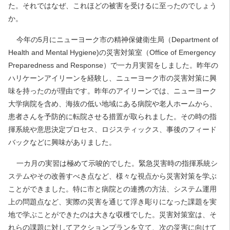
た。それではなぜ、これほどの被害を受けるに至ったのでしょう
か。
今年の5月にニューヨーク市の精神保健衛生局（Department of
Health and Mental Hygiene)の災害対策室（Office of Emergency
Preparedness and Response）で一カ月実習をしました。昨年の
ハリケーンアイリーンを経験し、ニューヨーク市の災害対策に興
味を持ったのが理由です。昨年のアイリーンでは、ニューヨーク
大学病院を含め、海抜の低い地域にある病院や老人ホームから、
患者さんを予防的に転院させる措置が取られました。その時の指
揮系統や意思決定プロセス、ロジスティックス、事後のフィード
バックなどに興味がありました。
一カ月の実習は極めて示唆的でした。緊急災害時の指揮系統シ
ステムやその改善すべき点など、様々な視点から災害対策を学ぶ
ことができました。特に市と病院との連携の方法、システム運用
上の問題点など、実際の災害を通じて浮き彫りになった課題を実
地で学ぶことができたのは大きな収穫でした。災害対策室は、そ
れらの課題に対してアクションプランを立て、次の災害に向けて