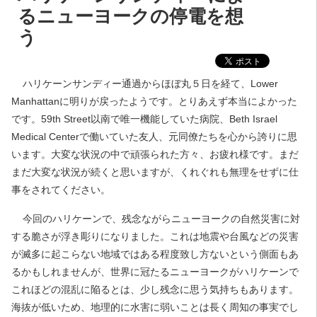
るニューヨークの停電を想
う
ハリケーンサンディー通過からほぼ丸５日を経て、Lower
Manhattanに明りが戻ったようです。とりあえず本当によかった
です。59th Street以南で唯一機能していた病院、Beth Israel
Medical Centerで働いていた友人、元同僚たちを心から誇りに思
います。大変な状況の中で頑張られた方々、お疲れ様です。まだ
まだ大変な状況が続くと思いますが、くれぐれも無理をせずに仕
事をされてください。
今回のハリケーンで、残念ながらニューヨークの自然災害に対
する脆さが浮き彫りになりました。これは地震や台風などの災害
が滅多に起こらない地域ではある程度致し方ないという側面もあ
るかもしれませんが、世界に冠たるニューヨークがハリケーンで
これほどの混乱に陥るとは、少し残念に思う気持ちもあります。
海抜が低いため、地理的に水害に弱いことは長く周知の事実でし