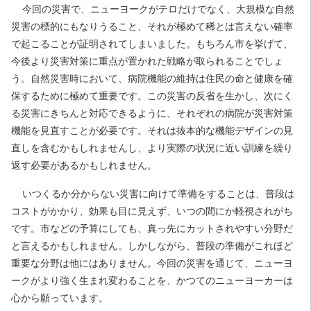
今回の災害で、ニューヨークがテロだけでなく、大規模な自然
災害の標的にもなりうること、それが極めて稀とは言えない確率
で起こることが証明されてしまいました。もちろん市を挙げて、
今後より災害対策に重点が置かれた戦略が取られることでしょ
う。自然災害時において、病院機能の維持は住民の命と健康を確
保するために極めて重要です。この災害の反省を生かし、次にく
る災害にきちんと対応できるように、それぞれの病院が災害対策
機能を見直すことが必要です。それは抜本的な機能デザインの見
直しを含むかもしれませんし、より実際の状況に近い訓練を繰り
返す必要があるかもしれません。
いつくるか分からない災害に向けて準備をすることは、普段は
コストがかかり、効果も目に見えず、いつの間にか軽視されがち
です。市などの予算にしても、真っ先にカットされやすい分野だ
と言えるかもしれません。しかしながら、普段の準備がこれほど
重要な分野は他にはありません。今回の災害を通じて、ニューヨ
ークがより強く生まれ変わることを、かつてのニューヨーカーは
心から願っています。