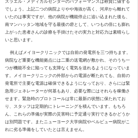
スラエル・メディカルセンターのパフォーマンスは称賛に値する
でしょう。上記二つの病院よりやや海抜が高く、河岸から離れて
いたのは事実ですが、他の病院が機能停止に追い込まれた後も、
南マンハッタン地域を守る最後の砦として、いつもの倍にも膨れ
上がった患者さんの診療を手掛けたその実力と対応力は素晴らし
いと思います。
例えばメイヨークリニックでは自前の発電所を三つ持ちます。
病院など重要な機能拠点には二重の送電網が敷かれ、そのうち一
つが機能不全に陥っても支障なく電気を送れるようになっていま
す。メイヨークリニックの外部からの電源が断たれても、自前の
発電所で主要な電源は確保できるようになっており、さらには緊
急用ジェネレーターが何基もあり、必要な際にはそれらを稼働さ
せます。緊急時のプロトコールは常に最新の状態に保たれてお
り、スタッフは定期的にトレーニングを積んでいます。もちろ
ん、これらの準備が実際の災害時に予定通り実行できるかどうか
は別問題です。またニューヨーク大学病院やベルビュー病院がこ
れに劣る準備をしていたとは言えません。