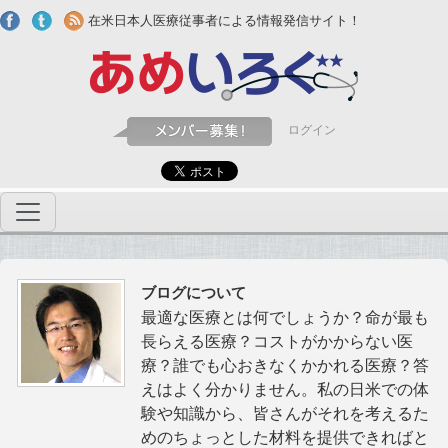
Skip to main content
在米日本人医療従事者による情報発信サイト！
ログイン
ブログについて
最適な医療とは何でしょうか？命が最も
長らえる医療？コストがかからない医
療？誰でも心おきなくかかれる医療？答
えはよく分かりません。私の日米での体
験や知識から、皆さんがそれを考えるた
めのちょっとした材料を提供できればと