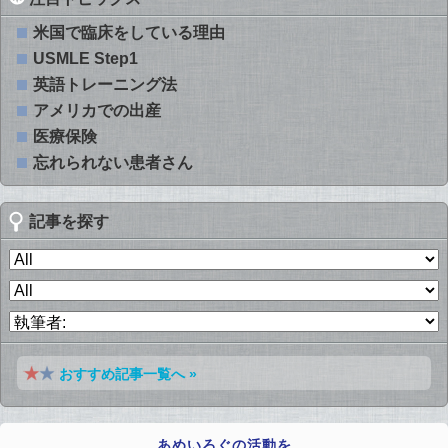
米国で臨床をしている理由
USMLE Step1
英語トレーニング法
アメリカでの出産
医療保険
忘れられない患者さん
記事を探す
おすすめ記事一覧へ »
あめいろぐの活動を