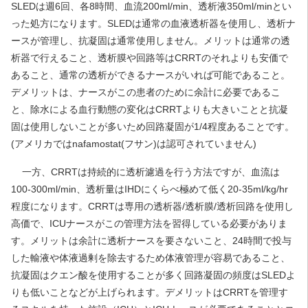
SLEDは週6回、各8時間、血流200ml/min、透析液350ml/minとい
った処方になります。SLEDは通常の血液透析器を使用し、透析ナ
ースが管理し、抗凝固は通常使用しません。メリットは通常の透
析器で行えること、透析膜や回路等はCRRTのそれよりも安価で
あること、通常の透析ができるナースがいれば可能であること。
デメリットは、ナースがこの患者のために余計に必要であるこ
と、除水による血行動態の変化はCRRTよりも大きいことと抗凝
固は使用しないことが多いため回路凝固が1/4程度あることです。
(アメリカではnafamostat(フサン)は認可されていません)
一方、CRRTは持続的に透析濾過を行う方法ですが、血流は
100-300ml/min、透析量はIHDにくらべ極めて低く20-35ml/kg/hr
程度になります。CRRTは専用の透析器/透析膜/透析回路を使用し
高価で、ICUナースがこの管理方法を習得している必要がありま
す。メリットは余計に透析ナースを要さないこと、24時間で投与
した輸液や体液過剰を除去するため体液管理が容易であること、
抗凝固はクエン酸を使用することが多く回路凝固の頻度はSLEDよ
りも低いことなどが上げられます。デメリットはCRRTを管理す