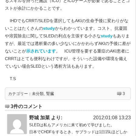
るスキルを持った施設（ICU）とICUナースが必要であることとコ
ストが余計にかかることです。
IHDでもCRRT/SLEDを選択してもAKIの生命予後に変わりがな
いことはたくさんの
study
からわかっています。コスト、抗凝固
や溶質除去に関してSLEDの利点を主張する小さな
study
もありま
すが、最近では透析量の多い少ないにかかわらずAKIの予後に差が
ないことが
示されています
。 ICU管理を要する重症のAKI患者に
CRRTはとても便利なわけですが、そういった設備や環境を備え
ていない場合SLEDという透析方法もあります。
T.S
カテゴリー：
未分類
,
腎臓
3
3件のコメント
野城 加菜 より:
2012:01:08 13:23
SLEDは私もアメリカに来て初めて学びました。
日本でCHDFをするとき、サブラッドは1日15Lほどしか