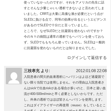
使っていなかったのですが、それをアメリカの先生に話
すとそんな少量じゃいい透析できないよと言われてしま
いました。CRRTは大量に高価な液が必要だという点が
SLEDに負ける点で、同等の効果が出るというエビデンス
があるのでSLEDで十分だと言っていました。
ところで、なぜSLEDだと抗凝固を使わないのですか？
今のＮＹの病院は通常の透析でもヘパリンを使っておら
ず、SLEDでももちろん使っていません。SLEDは一般的
に抗凝固を使わないものだとは知りませんでした。
ログインして返信する
三枝孝充 より:
2012:01:08 22:08
入院患者の間欠的血液透析にへパリンはよほど過凝固で
ない限り当院では使用しません。その理由は入院患者さ
んはsickで出血riskがある場合が多いのと、日本と違い血
流が400-500ml/minと早く必要としないからです。ただ
し、外来の透析ではほぼ皆さんへパリンを使用します。
これはダイアライザーの再使用（reuse）をしているとこ
ろが多く、なるべくダイアライザーを長生きさせたいか