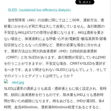
SLED（sustained low efficiency dialysis）
急性腎障害（AKI）の治療に関してはここ50年、透析方法、透
析量にかかわらず死亡率は大して改善していません。血行動態の
不安定なAKIはICUでの管理が必要になります。AKIは透析を要さ
ない場合と、体液過剰による呼吸･心不全/電解質･酸塩基異常/尿毒
症症状などともなった症例など、透析が必要な場合に分かれま
す。透析方法は1) 間欠的血液透析（IHD）2)持続的血液透析
（CRRT）と3) SLEDがあります。血行動態が安定していればIHD
を行うことができますが、不安定な場合、CRRTやSLEDを選択す
るべきです。あまり聞きなれないSLEDとはなんでしょう、そして
そのメリットとデメリットは何でしょうか？
SLEDは通常の透析よりも血流・透析液ともに低く設定され、長時
間、頻回に血液透析を行うものです。除水量もIHDよりも透析時
間が長いため緩除になります。例をあげると、IHDが週3回、各4
時間、血流400ml/min、透析液800ml/min程度であるとすると、