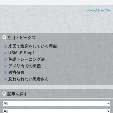
ページトップへ↑
注目トピックス
米国で臨床をしている理由
USMLE Step1
英語トレーニング法
アメリカでの出産
医療保険
忘れられない患者さん
記事を探す