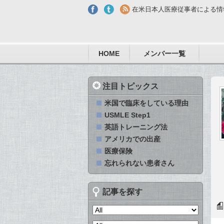
Skip to main content
在米日本人医療従事者による情
HOME
メンバー一覧
注目トピックス
米国で臨床をしている理由
USMLE Step1
英語トレーニング法
アメリカでの出産
医療保険
忘れられない患者さん
記事を探す