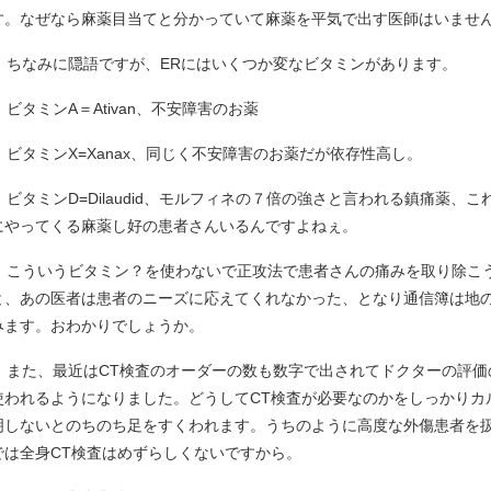
す。なぜなら麻薬目当てと分かっていて麻薬を平気で出す医師はいませ
ちなみに隠語ですが、ERにはいくつか変なビタミンがあります。
ビタミンA＝Ativan、不安障害のお薬
ビタミンX=Xanax、同じく不安障害のお薬だが依存性高し。
ビタミンD=Dilaudid、モルフィネの７倍の強さと言われる鎮痛薬、こ
にやってくる麻薬し好の患者さんいるんですよねぇ。
こういうビタミン？を使わないで正攻法で患者さんの痛みを取り除こ
と、あの医者は患者のニーズに応えてくれなかった、となり通信簿は地
みます。おわかりでしょうか。
また、最近はCT検査のオーダーの数も数字で出されてドクターの評価
使われるようになりました。どうしてCT検査が必要なのかをしっかりカ
明しないとのちのち足をすくわれます。うちのように高度な外傷患者を
では全身CT検査はめずらしくないですから。