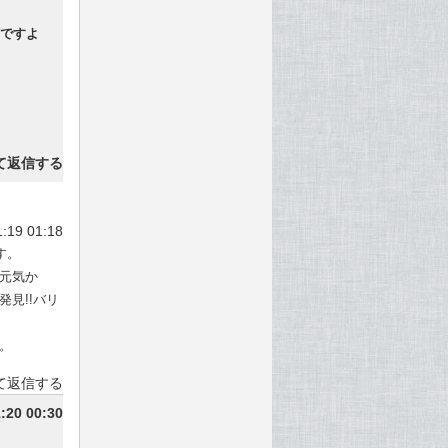
ですよ
て返信する
:19 01:18
す。
元気か
見!!バリ
。
て返信する
:20 00:30