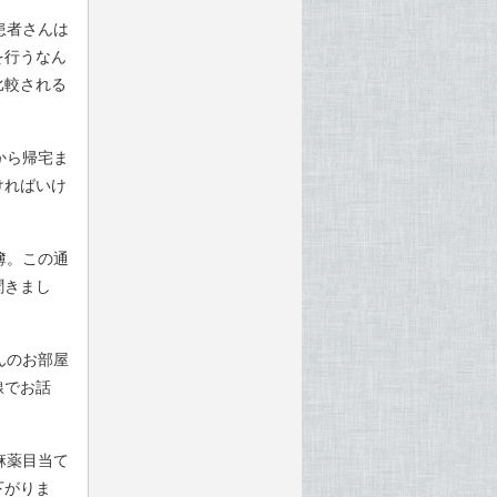
患者さんは
を行うなん
比較される
から帰宅ま
ければいけ
簿。この通
聞きまし
んのお部屋
線でお話
麻薬目当て
下がりま