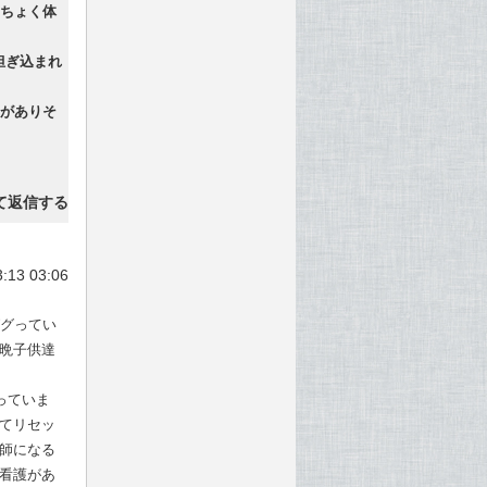
ちょく体
担ぎ込まれ
がありそ
て返信する
:13 03:06
ググってい
晩子供達
っていま
てリセッ
師になる
看護があ