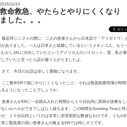
2015/11/13
救命救急、やたらとやりにくくなり
ました。。。
最近同じシフトの間に 二人の患者さんから日本語で「アリガトウ」
日がありました。一人は日本人と結婚しているというメキシコ人。もう
とむかしJALに出向していたというアメリカ人のパイロット。昔、私が
官していたと言ったら話が盛り上がりましたよ。
さて、今日のお話は珍しく愚痴になります。
ここ数年ERで急にやりにくくなったこと、それは救急医療現場が時間
れるようになったことでしょうか。
患者さんがERに一歩踏み入れた時間から１０分以内に医師が診察をし
けないルールができてしばらく経ちます。この時間をGreeting Timeと
すが、１０分以内というのは非常に非現実的な数値なわけです。うちのE
に常に緊急度の高い患者さんの集まるERでは特にそうです。