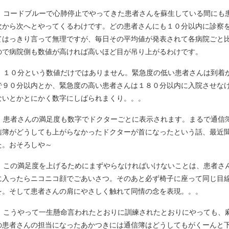
コードブルーで心肺停止でやってきた患者さんを蘇生している間にも
次から次へとやってくるわけです。どの患者さんにも１０分以内に診察
てはっきり言って無理ですが、毎日その平均値が発表されて各病院ごと
ので病院側も数値が高ければ高いほど目が吊り上がるわけです。
１０分という数値だけではありません。緊急度の低い患者さんは到着
で９０分以内とか、緊急度の高い患者さんは１８０分以内に入院させな
ないとかとにかく数字にしばられまくり。。。
患者さんの満足度も数字でドクターごとに表示されます。まるで通信
信簿がどうしても上がらなかったドクターが首になったという話、最近
た。おそろしや～
この満足度を上げるためにまずやらなければいけないことは、患者さ
に入ったらニコニコ顔でごあいさつ。そのあと必ず椅子に座って同じ目
を。そして患者さんの肩にやさしく触れて同情の念を表現。。。
こうやって一生懸命言われたとおりに訓練されたとおりにやっても、
の患者さんの担当になったあかつきには通信簿はどうしてもがくーんと