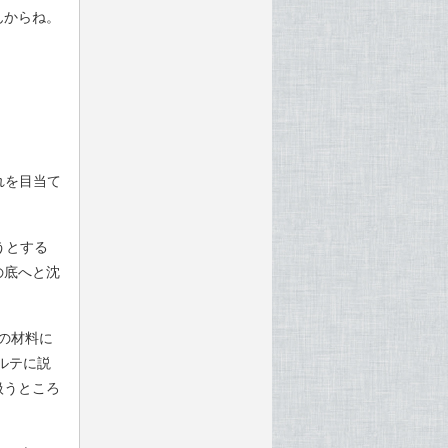
んからね。
れを目当て
うとする
の底へと沈
の材料に
ルテに説
扱うところ