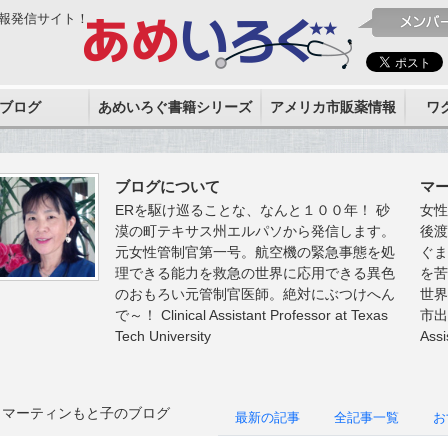
報発信サイト！
ブログ
あめいろぐ書籍シリーズ
アメリカ市販薬情報
ワ
ブログについて
マ
ERを駆け巡ることな、なんと１００年！ 砂
女
漠の町テキサス州エルパソから発信します。
後
元女性管制官第一号。航空機の緊急事態を処
ぐ
理できる能力を救急の世界に応用できる異色
を
のおもろい元管制官医師。絶対にぶつけへん
世界
で～！ Clinical Assistant Professor at Texas
市出
Tech University
Assi
マーティンもと子のブログ
最新の記事
全記事一覧
お