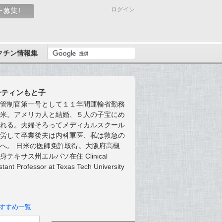
ログイン
クチン情報集
ーティンもと子
性管制官第一号として１１年間運輸省勤務
渡米。アメリカ人と結婚、５人の子宝にめ
まれる。夫婦そろってメディカルスクール
苦労して卒業後夫は内科軍医、私は救急の
へ。 日米の医師免許取得。大阪府高槻
身テキサス州エルパソ在住 Clinical
stant Professor at Texas Tech University
すすめ一覧