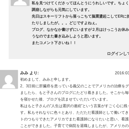
私を見つけてくださってほんとうにうれしいです。ちょく
調崩しながらも元気にしています。
先日はスキーリフトから落っこちて脳震盪起こしてERに
たりしましたが。。。どじですよねぇ。
ブログ、なかなか書けずにいますが２月はけっこうお休み
うなのでまた書き込みしようと思います。
またコメント下さいね！！
ログインし
みみ より:
2016:03
初めまして、みみと申します。
2、3日前に肝臓癌を患っている義父のことでアメリカの治療を
ましたら、もと子さんのブログにたどり着きました。そこから毎
を寝かせた後、ブログを読ませていただいています。
私はもと子さんの”人生は選択の連続”という言葉がすごく心に残
す。私もそれなりに色々とあり、ただただ看護師として働いてき
トのつもりできたアメリカでまた看護師になりたいと思い、看護
ことができました。子育てで病院を退職しましたが、アメリカの