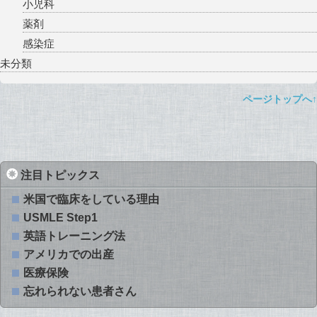
小児科
薬剤
感染症
未分類
ページトップへ↑
注目トピックス
米国で臨床をしている理由
USMLE Step1
英語トレーニング法
アメリカでの出産
医療保険
忘れられない患者さん