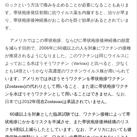
ロックという方法で痛みを止めることが必要になることもありま
す。帯状疱疹発症初期に抗ウイルス薬を内服すると、治りが早ま
り、帯状疱疹後神経痛がおこるのを防ぐ効果があるとされていま
す。
アメリカではこの帯状疱疹、ならびに帯状疱疹後神経痛の頻度
を減らす目的で、2006年に60歳以上の人を対象にワクチンの接種
が推奨されるようになりました。このワクチンは同じウイルスに
よっておこる水ぼうそうワクチン（Varivax) と比べると、少なく
とも14倍というかなり高濃度のワクチンウイルス株が用いられて
います。アメリカでは水ぼうそうワクチンを帯状疱疹ワクチン
(Zostavax)の代わりとして用いること、また逆に帯状疱疹ワクチ
ンを水ぼうそうワクチンとして用いることはできません
。なお、
日本では20
12年現在Zostavaxは承認されていません。
60歳以上を対象とした臨床試験では、ワクチン接種によって帯
状疱疹にかかるリスクを半減させ、また帯状疱疹後神経痛のリス
クを6割以上減らしたとしています。
なお、アメリカにおいても健