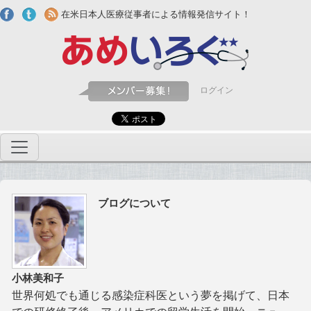
Skip to main content
在米日本人医療従事者による情報発信サイト！
ログイン
ブログについて
小林美和子
世界何処でも通じる感染症科医という夢を掲げて、日本