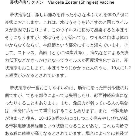
帯状疱疹ワクチン Varicella Zoster (Shingles) Vaccine
帯状疱疹は、激しい痛みを伴った小さな水ぶくれを体の片側に
帯状におこします。これは、水ぼうそうを起こすのと同じウイル
スが原因でおこります。このウイルスに初めて感染すると水ぼう
そうになりますが、水ぼうそうが治っても、ウイルス自体は体の
中からなくならず、神経節という部分にずっと潜んでいます。そ
して、ストレス、高齢（とくに50歳以降）、病気などによる免疫
力低下などがきっかけとなってウイルスが再度活性化すると、帯
状疱疹をおこします。水ぼうそうにかかった人のうち、10人に1-2
人程度がかかるとされています。
帯状疱疹が一番おこりやすいのは、肋骨に沿った部分や腰の片
側ですが、できる部位によっては失明したり、顔面神経麻痺にな
ったりすることもあります。また、免疫力が弱っている人の場合
は、全身に広がって重症化することもあります。また、帯状疱疹
が治まった後も、10−15％程の人にはしつこく痛みやしびれが残
る帯状疱疹後神経痛という状態になることがあり、これも高齢で
ある程に確率が高くなるとされています。場合によっては神経ブ