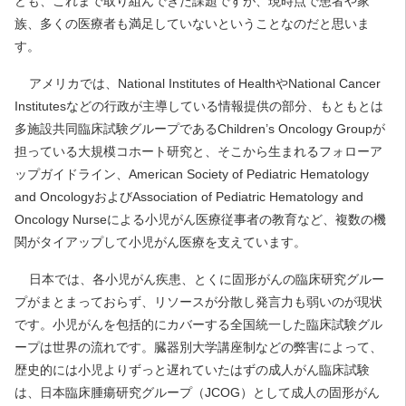
ども、これまで取り組んできた課題ですが、現時点で患者や家
族、多くの医療者も満足していないということなのだと思いま
す。
アメリカでは、National Institutes of HealthやNational Cancer
Institutesなどの行政が主導している情報提供の部分、もともとは
多施設共同臨床試験グループであるChildren’s Oncology Groupが
担っている大規模コホート研究と、そこから生まれるフォローア
ップガイドライン、American Society of Pediatric Hematology
and OncologyおよびAssociation of Pediatric Hematology and
Oncology Nurseによる小児がん医療従事者の教育など、複数の機
関がタイアップして小児がん医療を支えています。
日本では、各小児がん疾患、とくに固形がんの臨床研究グルー
プがまとまっておらず、リソースが分散し発言力も弱いのが現状
です。小児がんを包括的にカバーする全国統一した臨床試験グル
ープは世界の流れです。臓器別大学講座制などの弊害によって、
歴史的には小児よりずっと遅れていたはずの成人がん臨床試験
は、日本臨床腫瘍研究グループ（JCOG）として成人の固形がん