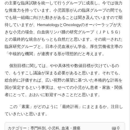
の主要な臨床試験を統一して行うグループに成長し、今では強力
な推進力を持っています。小児固形がんの臨床グループの間でも
でも統一組織に向けた動きがあることは聞き及んでいますので期
待していますが、HematologyとOncologyのオーバーラップが大
きな小児の場合、白血病リンパ腫の研究グループ（ＪＰＬＳＧ）
との最終的な統合がもっとも自然だと思います。その統一された
臨床研究グループと、日本小児血液がん学会、厚生労働省主導の
「中核的な機関」が連携する形が理想的だと考えます。
個別目標に関しては、やや具体性や数値目標が欠けているの
で、もうすこし議論が深まる必要があると思います。それでも、
総合的に評価すれば、広い視野の展望に基づいた本格的な計画を
国が策定するという事実は、せべての小児がん患者・家族・関係
者にとって、おおいに歓迎すべきことだと思います。
この「素案」がどのように「最終計画」にまとまるか、注目し
ていきたいと思います。
カテゴリー：
専門科別
,
小児科
,
血液・腫瘍
0