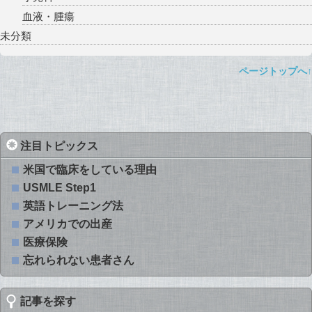
血液・腫瘍
未分類
ページトップへ↑
注目トピックス
米国で臨床をしている理由
USMLE Step1
英語トレーニング法
アメリカでの出産
医療保険
忘れられない患者さん
記事を探す