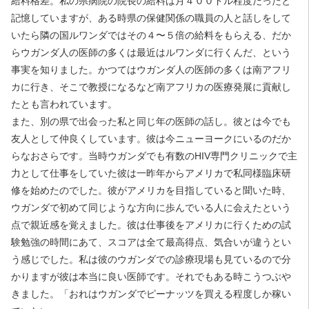
給料格差。私の県病院の院長の給料は月４００ドル程度だったと
記憶していますが、ある時県の保健関係の職員の人と話しをして
いたら隣の国ルワンダではその４〜５倍の給料をもらえる、だか
らウガンダ人の医師の多くは最近はルワンダに行くんだ、という
事実を知りました。かつてはウガンダ人の医師の多くは南アフリ
カに行き、そこで教授になるなど南アフリカの医療発展に貢献し
たとも言われています。
また、別の県で出会った私と同じ年の医師の話し。彼とは今でも
友人として仲良くしています。彼は今ニューヨークにいるのだか
らなおさらです。当時ウガンダでも有数のHIV専門クリニックで主
力として仕事をしていた彼は一昨年からアメリカで私同様臨床研
修を始めたのでした。彼がアメリカを目指していると聞いた時、
ウガンダで初めて同じような方向に歩んでいる人に会えたという
点で親近感を覚えました。彼は仕事後をアメリカに行くための試
験勉強の時間にあて、スコアは全て最高得点、気合いが違うとい
う感じでした。私は彼のウガンダでの診療現場も見ているので分
かりますが彼は本当に良い医師です。それでもある時こうつぶや
きました。「おれはウガンダでピーナッツを買える程度しか稼い