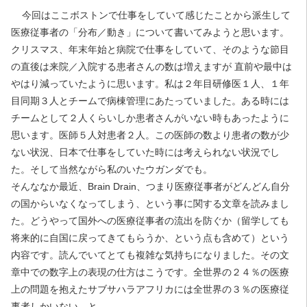
今回はここボストンで仕事をしていて感じたことから派生して
医療従事者の「分布／動き」について書いてみようと思います。
クリスマス、年末年始と病院で仕事をしていて、そのような節目
の直後は来院／入院する患者さんの数は増えますが 直前や最中は
やはり減っていたように思います。私は２年目研修医１人、１年
目同期３人とチームで病棟管理にあたっていました。ある時には
チームとして２人くらいしか患者さんがいない時もあったように
思います。医師５人対患者２人。この医師の数より患者の数が少
ない状況、日本で仕事をしていた時には考えられない状況でし
た。そして当然ながら私のいたウガンダでも。
そんななか最近、Brain Drain、つまり医療従事者がどんどん自分
の国からいなくなってしまう、という事に関する文章を読みまし
た。どうやって国外への医療従事者の流出を防ぐか（留学しても
将来的に自国に戻ってきてもらうか、という点も含めて）という
内容です。読んでいてとても複雑な気持ちになりました。その文
章中での数字上の表現の仕方はこうです。全世界の２４％の医療
上の問題を抱えたサブサハラアフリカには全世界の３％の医療従
事者しかいない、と。