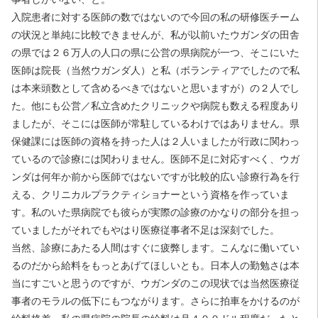
入院患者に対する医師の数ではないので今回の私の研修医チーム
の状況と単純に比較できませんが、私が以前いたウガンダの田舎
の県では２６万人の人口の県に公営の県病院が一つ、そこにいた
医師は院長（当然ウガンダ人）と私（ボランティアでしたので私
は本来頭数として含めるべきではないと思いますが）の２人でし
た。他にも公営／私立含めたクリニックや病院も数える程度あり
ましたが、そこには医師が常駐しているわけではありません。県
保健課には医師の資格を持った人は２人いましたが行政に関わっ
ているので診療には関わりません。医師不足に対応すべく、ウガ
ンダは何年か前から医師ではないですが比較的広い診療行為を行
える、クリニカルプラクティショナーという資格を作っていま
す。私のいた県病院でも彼らが実際の診療のかなりの部分を担っ
ていましたがそれでもやはり医療従事者不足は深刻でした。
当然、診療にあたる人間はすぐに疲弊します。こんなに働いてい
るのだから給料をもっとあげてほしいとも。日本人の勤勉さは本
当にすごいと思うのですが、ウガンダのこの現状では当然医療従
事者のモラルの低下にもつながります。さらに拍車をかけるのが