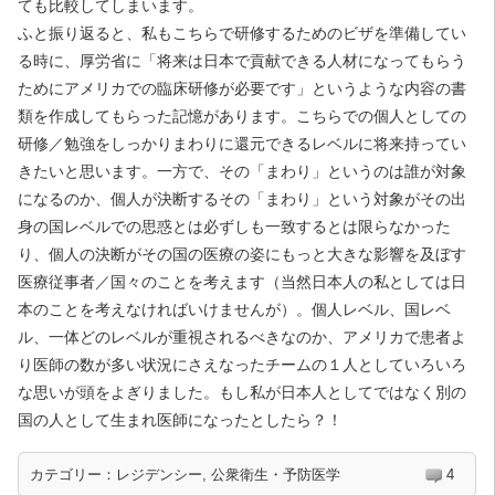
ても比較してしまいます。
ふと振り返ると、私もこちらで研修するためのビザを準備してい
る時に、厚労省に「将来は日本で貢献できる人材になってもらう
ためにアメリカでの臨床研修が必要です」というような内容の書
類を作成してもらった記憶があります。こちらでの個人としての
研修／勉強をしっかりまわりに還元できるレベルに将来持ってい
きたいと思います。一方で、その「まわり」というのは誰が対象
になるのか、個人が決断するその「まわり」という対象がその出
身の国レベルでの思惑とは必ずしも一致するとは限らなかった
り、個人の決断がその国の医療の姿にもっと大きな影響を及ぼす
医療従事者／国々のことを考えます（当然日本人の私としては日
本のことを考えなければいけませんが）。個人レベル、国レベ
ル、一体どのレベルが重視されるべきなのか、アメリカで患者よ
り医師の数が多い状況にさえなったチームの１人としていろいろ
な思いが頭をよぎりました。もし私が日本人としてではなく別の
国の人として生まれ医師になったとしたら？！
カテゴリー：
レジデンシー
,
公衆衛生・予防医学
4