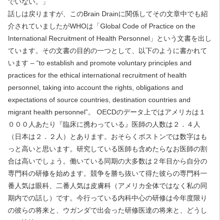
でいない。」
話しは戻りますが、このBrain Drainに関係してその文章中でも紹
介されていましたがWHOは「Global Code of Practice on the
International Recruitment of Health Personnel」という文書を出し
ています。その文書の目的の一つとして、以下のように書かれて
います – “to establish and promote voluntary principles and
practices for the ethical international recruitment of health
personnel, taking into account the rights, obligations and
expectations of source countries, destination countries and
migrant health personnel”。 OECDのデータ上ではアメリカは１
０００人あたり『臨床に携わっている』医師の人数は２．４人
（日本は２．２人）とあります。おそらくボストンでは数字はも
っと高いと思います。研究している医師も含めたらなお医師の割
合は高いでしょう。働いている同期の大多数は２年目から自分の
専門科の研修を始めます。競争を勝ち抜いて得た彼らの専門科一
番人気は眼科、二番人気は皮膚科（アメリカ全体ではなく私の同
期内での話し）です。今行っている内科中心の研修は今年度限り
の彼らの将来と、ウガンダで出会った研修医達の将来と、どうし