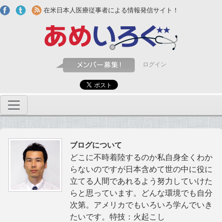
Skip to main content
在米日本人医療従事者による情報発信サイト！
ログイン
ブログについて
どこに不時着陸するのか私自身全くわか
らないのですが日本含めて世の中に役に
立てる人間であれるよう努力していけた
らと思っています。どんな環境でも自分
次第。アメリカでもいろいろ学んでいき
たいです。特技：火起こし