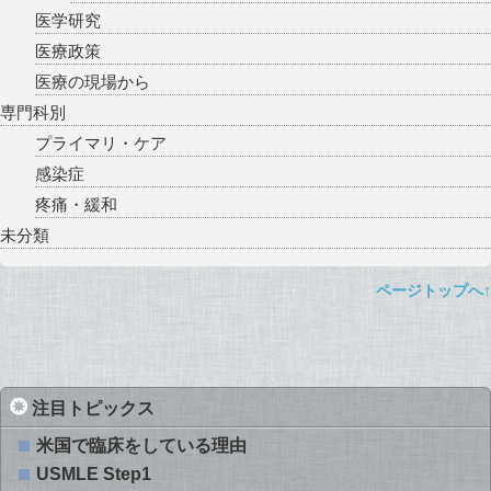
医学研究
医療政策
医療の現場から
専門科別
プライマリ・ケア
感染症
疼痛・緩和
未分類
ページトップへ↑
注目トピックス
米国で臨床をしている理由
USMLE Step1