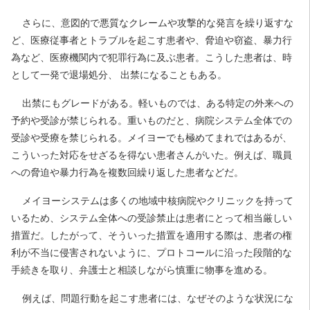
さらに、意図的で悪質なクレームや攻撃的な発言を繰り返すな
ど、医療従事者とトラブルを起こす患者や、脅迫や窃盗、暴力行
為など、医療機関内で犯罪行為に及ぶ患者。こうした患者は、時
として一発で退場処分、 出禁になることもある。
出禁にもグレードがある。軽いものでは、ある特定の外来への
予約や受診が禁じられる。重いものだと、病院システム全体での
受診や受療を禁じられる。メイヨーでも極めてまれではあるが、
こういった対応をせざるを得ない患者さんがいた。例えば、職員
への脅迫や暴力行為を複数回繰り返した患者などだ。
メイヨーシステムは多くの地域中核病院やクリニックを持って
いるため、システム全体への受診禁止は患者にとって相当厳しい
措置だ。したがって、そういった措置を適用する際は、患者の権
利が不当に侵害されないように、プロトコールに沿った段階的な
手続きを取り、弁護士と相談しながら慎重に物事を進める。
例えば、問題行動を起こす患者には、なぜそのような状況にな