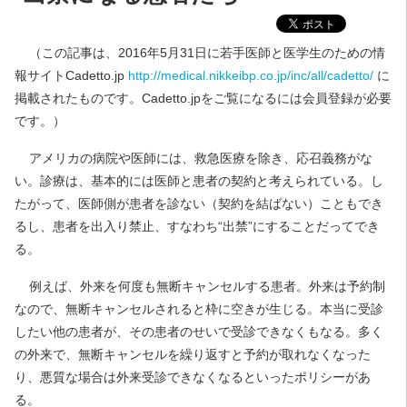
（この記事は、2016年5月31日に若手医師と医学生のための情
報サイトCadetto.jp
http://medical.nikkeibp.co.jp/inc/all/cadetto/
に
掲載されたものです。Cadetto.jpをご覧になるには会員登録が必要
です。）
アメリカの病院や医師には、救急医療を除き、応召義務がな
い。診療は、基本的には医師と患者の契約と考えられている。し
たがって、医師側が患者を診ない（契約を結ばない）こともでき
るし、患者を出入り禁止、すなわち“出禁”にすることだってでき
る。
例えば、外来を何度も無断キャンセルする患者。外来は予約制
なので、無断キャンセルされると枠に空きが生じる。本当に受診
したい他の患者が、その患者のせいで受診できなくもなる。多く
の外来で、無断キャンセルを繰り返すと予約が取れなくなった
り、悪質な場合は外来受診できなくなるといったポリシーがあ
る。