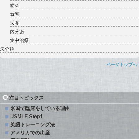
歯科
看護
栄養
内分泌
集中治療
未分類
ページトップへ↑
注目トピックス
米国で臨床をしている理由
USMLE Step1
英語トレーニング法
アメリカでの出産