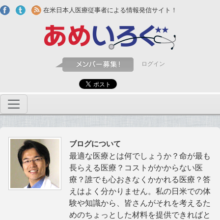
Skip to main content
在米日本人医療従事者による情報発信サイト！
ログイン
ブログについて
最適な医療とは何でしょうか？命が最も
長らえる医療？コストがかからない医
療？誰でも心おきなくかかれる医療？答
えはよく分かりません。私の日米での体
験や知識から、皆さんがそれを考えるた
めのちょっとした材料を提供できればと