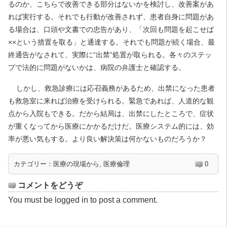
るのか、こちらで改善できる部分はないかを検討し、改善案があ
れば実行する。それでも行動が改善されず、患者自身に問題があ
る場合は、口頭や文書での忠告があり、「次回も問題を起こせば
××という措置を取る」と通達する。それでも問題が続く場合、最
終通告がなされて、実際に“出禁”処置が取られる。各々のステッ
プで法的に問題がないかは、病院の弁護士と確認する。
しかし、救急診療には応召義務があるため、出禁になった患者
も救急室に来れば治療を受けられる。緊急であれば、人道的な観
点から入院もできる。だから結局は、出禁にしたところで、症状
が重くなってから医療にかかるだけだ。医療システム的には、効
率が悪い気もする。より良い解決策は何かないものだろうか？
カテゴリー：
医療の現場から
,
医療倫理
0
コメントをどうぞ
You must be
logged in
to post a comment.