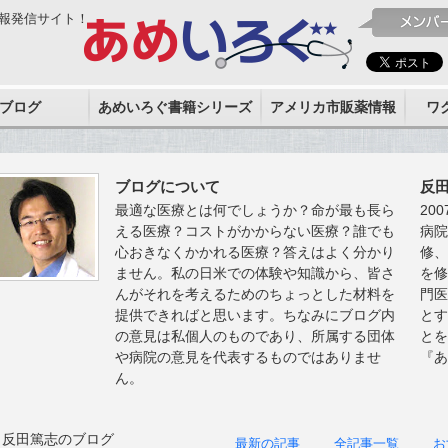
報発信サイト！
ブログ
あめいろぐ書籍シリーズ
アメリカ市販薬情報
ワ
ブログについて
反
最適な医療とは何でしょうか？命が最も長ら
20
える医療？コストがかからない医療？誰でも
病
心おきなくかかれる医療？答えはよく分かり
修
ません。私の日米での体験や知識から、皆さ
を
んがそれを考えるためのちょっとした材料を
門
提供できればと思います。ちなみにブログ内
と
の意見は私個人のものであり、所属する団体
と
や病院の意見を代表するものではありませ
『
ん。
反田篤志のブログ
最新の記事
全記事一覧
お