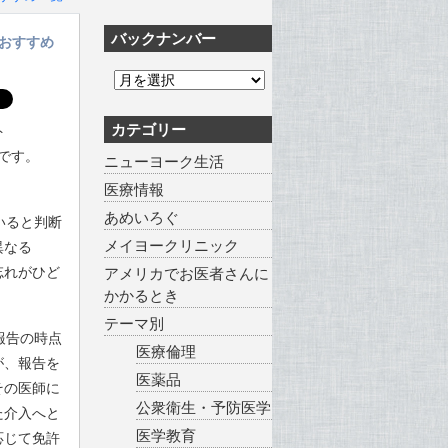
バックナンバー
おすすめ
カテゴリー
ト
です。
ニューヨーク生活
医療情報
あめいろぐ
いると判断
メイヨークリニック
異なる
忘れがひど
アメリカでお医者さんに
かかるとき
。
テーマ別
報告の時点
医療倫理
が、報告を
医薬品
その医師に
公衆衛生・予防医学
た介入へと
医学教育
応じて免許