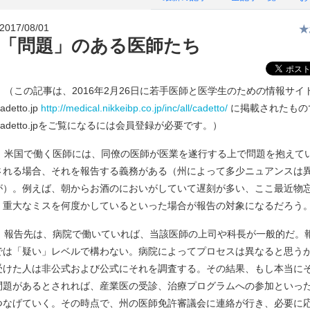
2017/08/01
★
「問題」のある医師たち
（この記事は、2016年2月26日に若手医師と医学生のための情報サイ
adetto.jp
http://medical.nikkeibp.co.jp/inc/all/cadetto/
に掲載されたもの
Cadetto.jpをご覧になるには会員登録が必要です。）
米国で働く医師には、同僚の医師が医業を遂行する上で問題を抱えて
される場合、それを報告する義務がある（州によって多少ニュアンスは
が）。例えば、朝からお酒のにおいがしていて遅刻が多い、ここ最近物
く重大なミスを何度かしているといった場合が報告の対象になるだろう
報告先は、病院で働いていれば、当該医師の上司や科長が一般的だ。
では「疑い」レベルで構わない。病院によってプロセスは異なると思う
受けた人は非公式および公式にそれを調査する。その結果、もし本当に
問題があるとされれば、産業医の受診、治療プログラムへの参加といっ
つなげていく。その時点で、州の医師免許審議会に連絡が行き、必要に