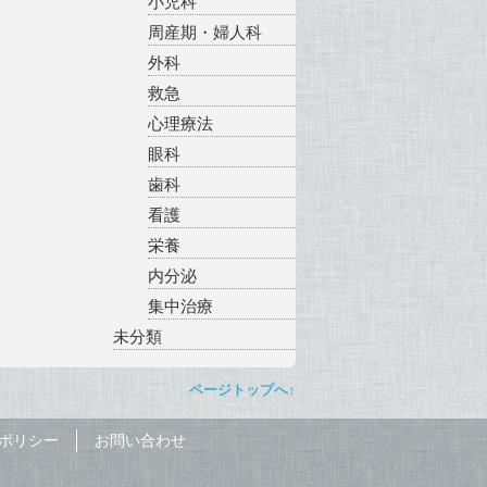
小児科
周産期・婦人科
外科
救急
心理療法
眼科
歯科
看護
栄養
内分泌
集中治療
未分類
ページトップへ↑
ポリシー
お問い合わせ