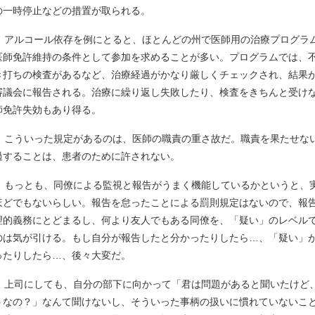
の一時停止などの措置が取られる。
アルコール依存を例にとると、ほとんどの州で医師用の治療プログラ
医師免許維持の条件として参加を求めることが多い。プログラムでは、
き打ちの検査があるなど、治療経過がかなり厳しくチェックされ、結果
審議会に報告される。治療に繰り返し失敗したり、検査をきちんと受け
師免許失効もあり得る。
こういった規定があるのは、医師の職責の重さ故だ。職責を果たせな
過することは、患者のために許されない。
もっとも、同僚による監視と報告がうまく機能しているかというと、
ほどでもないらしい。報告を怠ったことによる罰則規定はないので、報
理的義務にとどまるし、何より友人でもある同僚を、「疑い」のレベル
のは気が引ける。もし自分が報告したと分かったりしたら…、「疑い」
ったりしたら…、後々大変だ。
上司にしても、自分の部下に向かって「君は問題があると聞いたけど
うなの？」なんて聞けないし、そういった事柄の扱いに慣れていないこ