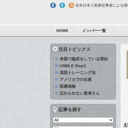
Skip to main content
在米日本人医療従事者による情
HOME
メンバー一覧
注目トピックス
米国で臨床をしている理由
USMLE Step1
英語トレーニング法
アメリカでの出産
医療保険
忘れられない患者さん
記事を探す