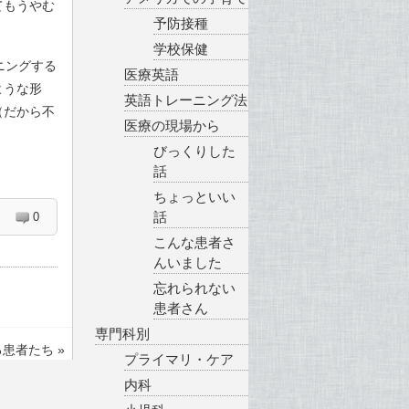
てもうやむ
予防接種
学校保健
ニングする
医療英語
ような形
英語トレーニング法
（だから不
医療の現場から
びっくりした
話
ちょっといい
話
0
こんな患者さ
んいました
忘れられない
患者さん
専門科別
る患者たち
»
プライマリ・ケア
内科