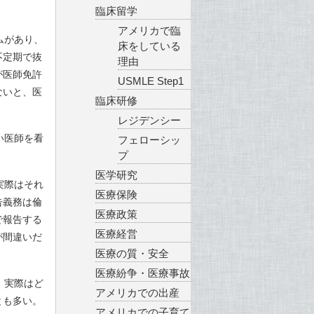
臨床留学
アメリカで臨
ムがあり、
床をしている
不定期で抜
理由
が医師免許
USMLE Step1
ないと、医
臨床研修
レジデンシー
い医師を看
フェローシッ
プ
医学研究
実際はそれ
医療保険
告義務は倫
医療政策
で報告する
医療経営
が間違いだ
医療の質・安全
医療紛争・医療事故
、実際はど
アメリカでの出産
とも多い。
アメリカでの子育て