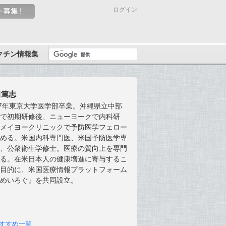
ログイン
クチン情報集
田篤志
07年東京大学医学部卒業。沖縄県立中部
院で初期研修後、ニューヨークで内科研
、メイヨークリニックで予防医学フェロー
修める。米国内科専門医、米国予防医学専
医、公衆衛生学修士。医療の質向上を専門
する。在米日本人の健康増進に寄与するこ
を目的に、米国医療情報プラットフォーム
あめいろぐ』を共同設立。
すすめ一覧