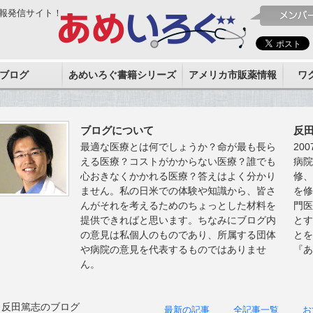
報発信サイト！
ブログ
あめいろぐ書籍シリーズ
アメリカ市販薬情報
ワ
ブログについて
反
最適な医療とは何でしょうか？命が最も長ら
20
える医療？コストがかからない医療？誰でも
病
心おきなくかかれる医療？答えはよく分かり
修
ません。私の日米での体験や知識から、皆さ
を
んがそれを考えるためのちょっとした材料を
門
提供できればと思います。ちなみにブログ内
と
の意見は私個人のものであり、所属する団体
と
や病院の意見を代表するものではありませ
『
ん。
反田篤志のブログ
最新の記事
全記事一覧
お