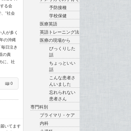
造する会
予防接種
、”社会
学校保健
医療英語
英語トレーニング法
い人が多く
9年の沖縄
医療の現場から
「毎日泣き
びっくりした
親の責
話
めに、社
ちょっといい
話
こんな患者さ
0
んいました
忘れられない
患者さん
専門科別
プライマリ・ケア
内科
ル届いてます