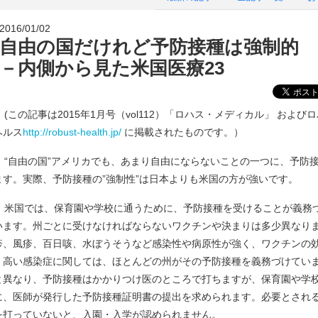
2016/01/02
自由の国だけれど予防接種は強制的
－内側から見た米国医療23
(この記事は2015年1月号（vol112）「ロハス・メディカル」 および
ヘルス
http://robust-health.jp/
に掲載されたものです。）
“自由の国”アメリカでも、あまり自由にならないことの一つに、予防
ます。実際、予防接種の”強制性”は日本よりも米国の方が強いです。
米国では、保育園や学校に通うために、予防接種を受けることが義務
います。州ごとに受けなければならないワクチンや決まりは多少異なり
疹、風疹、百日咳、水ぼうそうなど感染性や病原性が強く、ワクチンの
く高い感染症に関しては、ほとんどの州がその予防接種を義務づけてい
と異なり、予防接種はかかりつけ医のところで打ちますが、保育園や学
に、医師が発行した予防接種証明書の提出を求められます。必要とされ
を打っていないと、入園・入学が認められません。