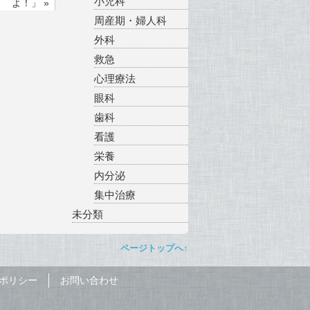
小児科
よ！」
»
周産期・婦人科
外科
救急
心理療法
眼科
歯科
看護
栄養
内分泌
集中治療
未分類
ページトップへ↑
ポリシー
お問い合わせ