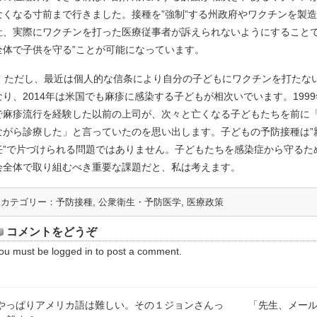
なくなる寸前まで行きました。接種を”強制”する州政府やワクチンを製
社、実際にワクチンを打った医療従事者が訴えられないようにすることで
全体で子供を守る”ことが可能になっています。
ただし、最近は個人的な信条により自分の子どもにワクチンを打たな
なり、2014年は米国でも麻疹に感染する子どもが相次いでいます。199
で麻疹流行を経験した以前の上司が、次々と亡くなる子どもたちを前に
ながら診療した」と言っていたのを思い出します。子どもの予防接種は”
任”で片づけられる問題ではありません。子どもたちを感染症から守るた
会全体で取り組むべき重要な課題だと、私は考えます。
カテゴリー：
予防接種
,
公衆衛生・予防医学
,
医療政策
コメントをどうぞ
ou must be
logged in
to post a comment.
やっぱりアメリカ語は難しい。その１ジョンさんっ
「先生、メー