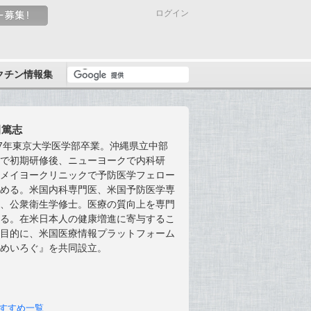
ログイン
クチン情報集
田篤志
07年東京大学医学部卒業。沖縄県立中部
院で初期研修後、ニューヨークで内科研
、メイヨークリニックで予防医学フェロー
修める。米国内科専門医、米国予防医学専
医、公衆衛生学修士。医療の質向上を専門
する。在米日本人の健康増進に寄与するこ
を目的に、米国医療情報プラットフォーム
あめいろぐ』を共同設立。
すすめ一覧