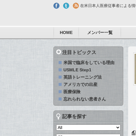
Skip to main content
在米日本人医療従事者による情
HOME
メンバー一覧
注目トピックス
米国で臨床をしている理由
USMLE Step1
英語トレーニング法
アメリカでの出産
医療保険
忘れられない患者さん
記事を探す