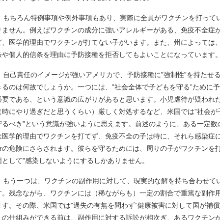
もちろん特例事項や例外事項もあり、実際に全員がワクチンを打って
りません。例えばワクチンの成分に強いアレルギーがある、免疫不全症
ど、医学的理由でワクチンが打てない子がいます。また、州によっては
条や個人的信条を理由に予防接種を拒否してもよいことになっています
自己責任のイメージが強いアメリカで、予防接種に”強制性”を持たせ
きるのは何故でしょうか。一つには、”社会全体で子どもを守る”ために
必要である、という意識の広がりがあると思います。小児虐待が疑われ
（時にやり過ぎだと思うくらい）厳しく対処するなど、米国では”社会が
守るべき”という意識が強いように思えます。前述のように、ある一定数
は医学的理由でワクチンを打てず、免疫不全の子は特に、それら感染症
命の危険にさらされます。彼らを守るためには、周りの子がワクチンを打
団として”感染しないようにするしかありません。
もう一つは、ワクチンの副作用に対して、現実的な解を持ち合わせて
す。残念ながら、ワクチンには（稀ながらも）一定の割合で重篤な副作
ます。その際、米国では”過失の有無を問わず”健康被害に対して国が補
この仕組みができる前は、副作用に対する訴訟が相次ぎ、あるワクチン