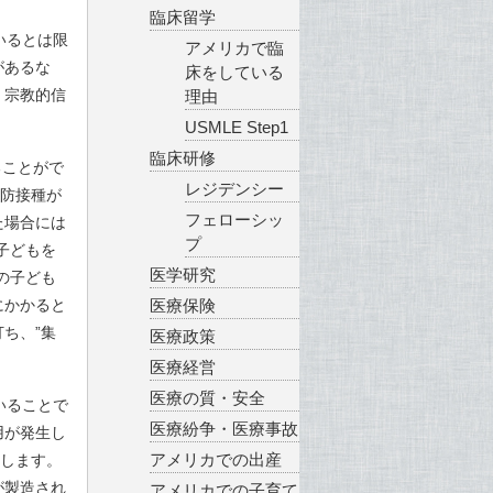
臨床留学
いるとは限
アメリカで臨
があるな
床をしている
、宗教的信
理由
。
USMLE Step1
臨床研修
ることがで
レジデンシー
予防接種が
フェローシッ
た場合には
プ
子どもを
医学研究
の子ども
にかかると
医療保険
ち、”集
医療政策
医療経営
医療の質・安全
いることで
医療紛争・医療事故
用が発生し
アメリカでの出産
償します。
が製造され
アメリカでの子育て