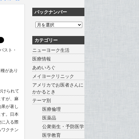
バックナンバー
カテゴリー
ロバスト・
ニューヨーク生活
医療情報
あめいろぐ
接種があり
メイヨークリニック
アメリカでお医者さんに
づけられて
かかるとき
ますが、麻
テーマ別
効果が著し
医療倫理
ます。日本
医薬品
校に入る際
公衆衛生・予防医学
るワクチン
医学教育