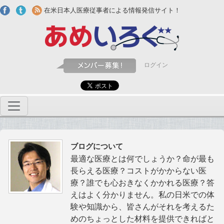
Skip to main content
在米日本人医療従事者による情報発信サイト！
ログイン
ブログについて
最適な医療とは何でしょうか？命が最も
長らえる医療？コストがかからない医
療？誰でも心おきなくかかれる医療？答
えはよく分かりません。私の日米での体
験や知識から、皆さんがそれを考えるた
めのちょっとした材料を提供できればと