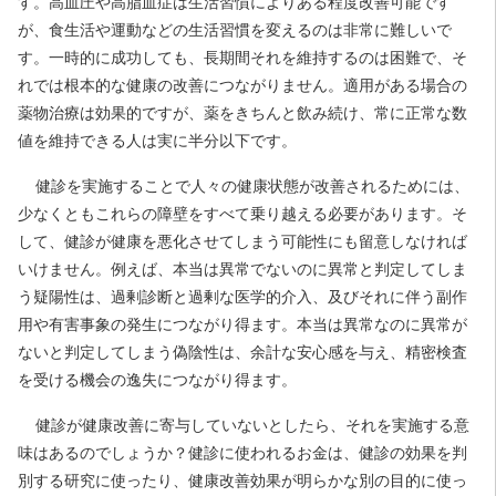
す。高血圧や高脂血症は生活習慣によりある程度改善可能です
が、食生活や運動などの生活習慣を変えるのは非常に難しいで
す。一時的に成功しても、長期間それを維持するのは困難で、そ
れでは根本的な健康の改善につながりません。適用がある場合の
薬物治療は効果的ですが、薬をきちんと飲み続け、常に正常な数
値を維持できる人は実に半分以下です。
健診を実施することで人々の健康状態が改善されるためには、
少なくともこれらの障壁をすべて乗り越える必要があります。そ
して、健診が健康を悪化させてしまう可能性にも留意しなければ
いけません。例えば、本当は異常でないのに異常と判定してしま
う疑陽性は、過剰診断と過剰な医学的介入、及びそれに伴う副作
用や有害事象の発生につながり得ます。本当は異常なのに異常が
ないと判定してしまう偽陰性は、余計な安心感を与え、精密検査
を受ける機会の逸失につながり得ます。
健診が健康改善に寄与していないとしたら、それを実施する意
味はあるのでしょうか？健診に使われるお金は、健診の効果を判
別する研究に使ったり、健康改善効果が明らかな別の目的に使っ