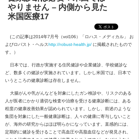
やりません – 内側から見た
米国医療17
(この記事は2014年7月号（vol106）「ロハス・メディカル」 お
よびロバスト・ヘルス
http://robust-health.jp/
に掲載されたもので
す。）
日本では、行政が実施する住民健診や企業健診、学校健診な
ど、数多くの健診が実施されています。しかし米国では、日本で
いうところの健康診断は存在しません。
大腸がんや乳がんなどを対象にしたガン検診や、リスクのある
人が医者にかかり適切な検査や治療を受ける健康診断には、ある
程度の健康改善効果が認められています。しかし、前述のような
集団を対象にした一般健康診断は、人々の健康に寄与しないこと
が、海外の研究からはほぼ明らかになっています。直感的には、
定期的に健診を受けることで高血圧や高脂血症などが発見され、