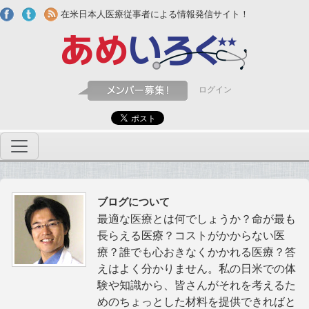
Skip to main content
在米日本人医療従事者による情報発信サイト！
ログイン
ブログについて
最適な医療とは何でしょうか？命が最も
長らえる医療？コストがかからない医
療？誰でも心おきなくかかれる医療？答
えはよく分かりません。私の日米での体
験や知識から、皆さんがそれを考えるた
めのちょっとした材料を提供できればと