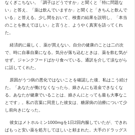
なくぎこちない。「調子はどうですか」と聞くと「特に問題な
い」と答え、「薬は飲んでいますか」と聞くと「きちんと飲んで
いる」と答える。少し間をおいて、検査の結果を説明し、「本当
のことを教えてほしい」と言うと、ようやく真実を語ってくれ
た。
経済的に厳しく、薬が買えない。自分の健康のことは二の次
で、時に自暴自棄になる。気分が落ち込むときは、薬を飲む気が
せず、ジャンクフードばかり食べている。通訳を介して涙ながら
に話してくれた。
原因がうつ病の悪化ではないことを確認した後、私はこう続け
た。「あなたが働けなくなったら、娘さんにも送金できなくな
る。あなたが健康でいることは、娘さんにとっても最も大事なこ
とです」。私の言葉に同意した彼女は、糖尿病の治療について少
し前向きになった。
彼女はメトホルミン1000mgを1日2回内服していたが、できれ
ばもっと安い薬を処方してほしいと頼まれた。大手のドラッグス