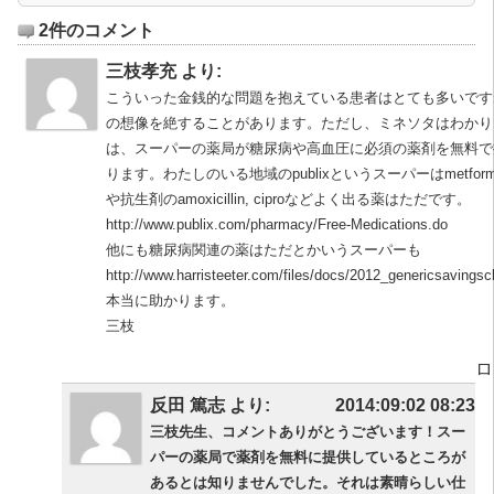
2件のコメント
三枝孝充 より:
こういった金銭的な問題を抱えている患者はとても多いです
の想像を絶することがあります。ただし、ミネソタはわかり
は、スーパーの薬局が糖尿病や高血圧に必須の薬剤を無料で
ります。わたしのいる地域のpublixというスーパーはmetformin, lisin
や抗生剤のamoxicillin, ciproなどよく出る薬はただです。
http://www.publix.com/pharmacy/Free-Medications.do
他にも糖尿病関連の薬はただとかいうスーパーも
http://www.harristeeter.com/files/docs/2012_genericsavingsc
本当に助かります。
三枝
ロ
反田 篤志 より:
2014:09:02 08:23
三枝先生、コメントありがとうございます！スー
パーの薬局で薬剤を無料に提供しているところが
あるとは知りませんでした。それは素晴らしい仕