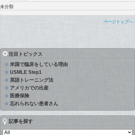
未分類
ページトップへ↑
注目トピックス
米国で臨床をしている理由
USMLE Step1
英語トレーニング法
アメリカでの出産
医療保険
忘れられない患者さん
記事を探す