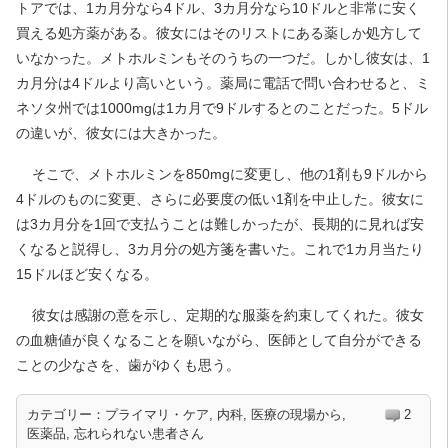
トアでは、1カ月分なら4ドル、3カ月分なら10ドルと非常に安く
買える処方薬がある。彼女にはそのリストにある薬しか処方して
いなかった。メトホルミンもそのうちの一つだ。しかし彼女は、1
カ月分は4ドルより高いという。薬局に電話で問い合わせると、ミ
ネソタ州では1000mgは1カ月で9ドルするとのことだった。5ドル
の違いが、彼女には大きかった。
そこで、メトホルミンを850mgに変更し、他の1剤も9ドルから
4ドルのものに変更、さらに必要度の低い1剤を中止した。彼女に
は3カ月分を1回で支払うことは難しかったが、長期的に見れば安
くなると説得し、3カ月分の処方箋を書いた。これで1カ月当たり
15ドルほど安くなる。
彼女は感謝の意を示し、定期的な服薬を約束してくれた。彼女
の血糖値が良くなることを願いながら、医師として自分ができる
ことの少なさを、歯がゆくも思う。
カテゴリー：
プライマリ・ケア
,
内科
,
医療の現場から
,
2
医薬品
,
忘れられない患者さん