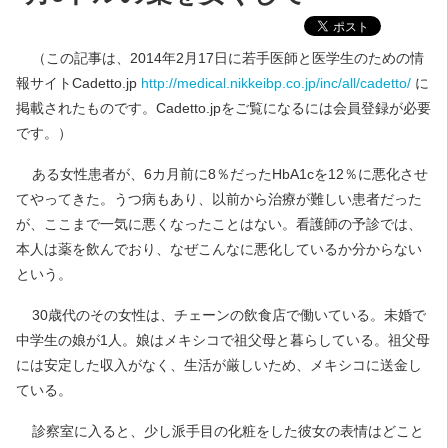
（この記事は、2014年2月17日に若手医師と医学生のための情
報サイトCadetto.jp
http://medical.nikkeibp.co.jp/inc/all/cadetto/
に
掲載されたものです。Cadetto.jpをご覧になるには会員登録が必要
です。）
ある女性患者が、6カ月前に8％だったHbA1cを12％に悪化させ
てやってきた。うつ病もあり、以前から治療が難しい患者だった
が、ここまで一気に悪くなったことはない。看護師の予診では、
本人は薬を飲んでおり、なぜこんなに悪化しているか分からない
という。
30歳代のその女性は、チェーンの飲食店で働いている。未婚で
中学生の娘が1人。娘はメキシコで祖父母と暮らしている。祖父母
には安定した収入がなく、生活が厳しいため、メキシコに送金し
ている。
診察室に入ると、少し派手目の化粧をした彼女の表情はどこと