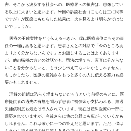
害、そこから波及する社会への、医療界への損害は、想像してい
る以上に大きいと思います。米国の訴訟社会（こちらは主に民事
ですが）が医療にもたらした結果は、火を見るより明らかではな
いでしょうか。
医療の不確実性をどう伝えるべきか、僕は医療者側にもその責
任の一端はあると思います。患者さんとの対話で「今のところあ
まりよく分からないんです」とお話しすることはよくあります
が、他の職種の方との対話でも、司法の場でも、素直に分からな
いことを分からないと、もう少し伝えてもいいかもしれません。
もしかしたら、医療の複雑さをもっと多くの人に伝える努力も必
要かもしれません。
理解の齟齬は恐らく埋まらないだろうという前提のもとに、医
療提供者の過失の有無を問わず患者に補償金が支払われる、無過
失補償制度も最近は導入されています。現在は産科医療の一部に
適応されていますが、今後さらに他の分野にも広がっていくかも
しれません。これは確かに一つの答えだと思います。ただ、僕は
もう少し違う形での解決策もあるのではないかと思っています。