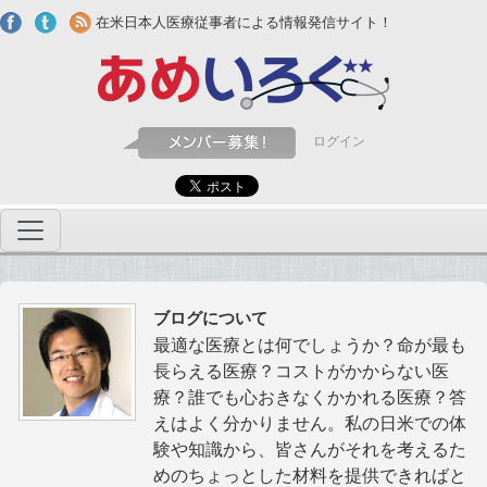
Skip to main content
在米日本人医療従事者による情報発信サイト！
ログイン
ブログについて
最適な医療とは何でしょうか？命が最も
長らえる医療？コストがかからない医
療？誰でも心おきなくかかれる医療？答
えはよく分かりません。私の日米での体
験や知識から、皆さんがそれを考えるた
めのちょっとした材料を提供できればと