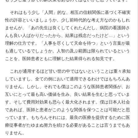
それはもう少し「人間」的な、相互の信頼関係に基づく不確実
性の許容といいましょうか。少し前時代的な考え方なのかもしれ
ませんが、「あの先生は良くしてくれたんだし、病院の看護師さ
んも良い人ばかりだったから、結果は残念だったけど…」という
理解の仕方です。「人事を尽くして天命を待つ」という言葉が最
も適しているでしょうか。人智の及ぶ範囲は限られているという
ことを、医師患者ともに理解した結果得られる知見です。
これが通用するほど甘い世の中ではないということは重々承知
していますし、全ての例において適用できるわけではもちろんあ
りません。しかし、それでも僕はこのような医師患者関係が、お
互いにとって最も高い価値を生み、良い結果を生むと思っていま
す。そして費用対効果も恐らく最大化されます。僕は日本人社会
であれば、医師と患者がこのような関係を保つことは可能だと思
っています。もちろんそれには、最良の医療を提供するために医
療従事者がたゆまぬ努力を続ける必要があることは言うまでもあ
りません。