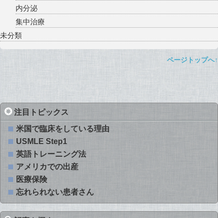
内分泌
集中治療
未分類
ページトップへ↑
注目トピックス
米国で臨床をしている理由
USMLE Step1
英語トレーニング法
アメリカでの出産
医療保険
忘れられない患者さん