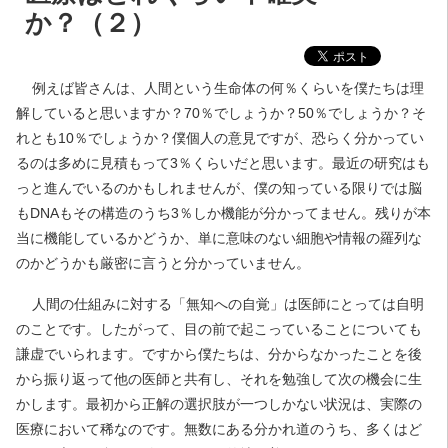
か？（２）
例えば皆さんは、人間という生命体の何％くらいを僕たちは理
解していると思いますか？70％でしょうか？50％でしょうか？そ
れとも10％でしょうか？僕個人の意見ですが、恐らく分かってい
るのは多めに見積もって3％くらいだと思います。最近の研究はも
っと進んでいるのかもしれませんが、僕の知っている限りでは脳
もDNAもその構造のうち3％しか機能が分かってません。残りが本
当に機能しているかどうか、単に意味のない細胞や情報の羅列な
のかどうかも厳密に言うと分かっていません。
人間の仕組みに対する「無知への自覚」は医師にとっては自明
のことです。したがって、目の前で起こっていることについても
謙虚でいられます。ですから僕たちは、分からなかったことを後
から振り返って他の医師と共有し、それを勉強して次の機会に生
かします。最初から正解の選択肢が一つしかない状況は、実際の
医療において稀なのです。無数にある分かれ道のうち、多くはど