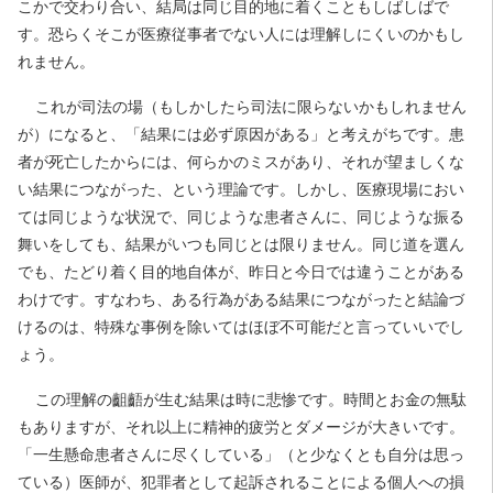
こかで交わり合い、結局は同じ目的地に着くこともしばしばで
す。恐らくそこが医療従事者でない人には理解しにくいのかもし
れません。
これが司法の場（もしかしたら司法に限らないかもしれません
が）になると、「結果には必ず原因がある」と考えがちです。患
者が死亡したからには、何らかのミスがあり、それが望ましくな
い結果につながった、という理論です。しかし、医療現場におい
ては同じような状況で、同じような患者さんに、同じような振る
舞いをしても、結果がいつも同じとは限りません。同じ道を選ん
でも、たどり着く目的地自体が、昨日と今日では違うことがある
わけです。すなわち、ある行為がある結果につながったと結論づ
けるのは、特殊な事例を除いてはほぼ不可能だと言っていいでし
ょう。
この理解の齟齬が生む結果は時に悲惨です。時間とお金の無駄
もありますが、それ以上に精神的疲労とダメージが大きいです。
「一生懸命患者さんに尽くしている」（と少なくとも自分は思っ
ている）医師が、犯罪者として起訴されることによる個人への損