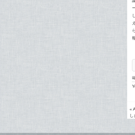
Y
«
し