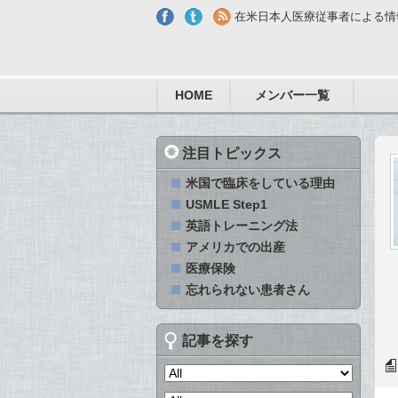
Skip to main content
在米日本人医療従事者による情
HOME
メンバー一覧
注目トピックス
米国で臨床をしている理由
USMLE Step1
英語トレーニング法
アメリカでの出産
医療保険
忘れられない患者さん
記事を探す