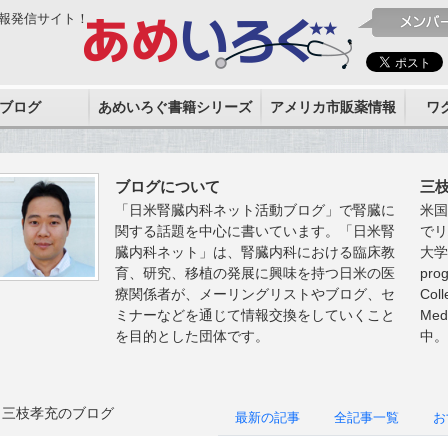
報発信サイト！
ブログ
あめいろぐ書籍シリーズ
アメリカ市販薬情報
ワ
ブログについて
三
「日米腎臓内科ネット活動ブログ」で腎臓に
米国
関する話題を中心に書いています。「日米腎
で
臓内科ネット」は、腎臓内科における臨床教
大学
育、研究、移植の発展に興味を持つ日米の医
pr
療関係者が、メーリングリストやブログ、セ
Col
ミナーなどを通じて情報交換をしていくこと
Med
を目的とした団体です。
中
三枝孝充のブログ
最新の記事
全記事一覧
お