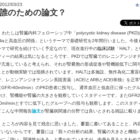
2012/03/23
★
誰のための論文？
わたしは腎臓内科フェローシップ中「polycystic kidney disease (PK
ciliaと高血圧の関係」というテーマで基礎研究を2年間行いました。今後
ーマで研究を続けていく予定なので、現在進行中の
臨床試験
「HALT」
ディーの結果は気になるところです。PKDでは腎臓でのレニンアンジオ
が亢進していると考えられ、それが腎嚢胞の形成促進や腎機能低下に関
ことが動物実験では指摘されています。HALTは多施設、無作為化二重盲
で、レニンアンジオテンシン系阻害薬（ACEIとARBとACEI単独）を正
（GFR>60ml/min）のPKD患者に投与し、通常血圧と低血圧に保ったグ
分け、腎機能や腎臓の大きさを観察していくスタディーです。またGFR25
60ml/minとすでに低下したグループへの投与も観察します。このスタデ
てこんな中間報告
論文
が腎臓病関連の分野では良いとされる雑誌に載り
ところが内容を見て残念に思いました。
要旨
に書いてあることと、内
ていないからです。
要旨
には「我々の分析の結果、腎臓の大きさと機能
ーに「強い」関連性がある」と書かれていますが、中身を見るときわめ