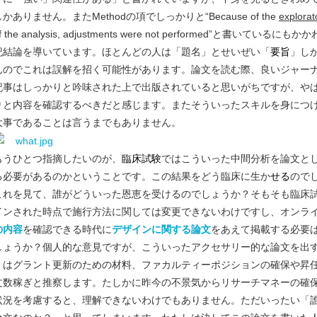
しかありません。またMethodの項でしっかりと“Because of the
explorat
f the analysis, adjustments were not performed”と書いているに
記結論を導いています。ほとんどの人は「題名」とせいぜい「
要旨
」し
んのでこれは誤解を招く可能性があります。論文を読む際、良いジャー
記事はしっかりと吟味された上で出版されていると思いがちですが、や
りと内容を確認するべきだと感じます。またそういったスキルを身につ
大事であることは言うまでもありません。
もうひとつ指摘したいのが、
臨床試験
ではこういった中間分析を論文と
る必要があるのかということです。この結果をどう臨床に生か
せる
ので
これを見て、誰がどういった恩恵を受けるのでしょうか？そもそも臨床
インされた時点で施行方法に関しては変更
できないわけですし、オンラ
の内容
を確認できる時代に
デザインに関する論文
をあえて掲載する必要
しょうか？個人的な意見ですが、こういったアクセサリー的な論文を出
くはグラント更新のための材料、ファカルティーポジションの確保や昇
文数稼ぎと推察します。たしかに昨今の不景気からリサーチマネーの確
状況を考慮すると、理解できないわけでもありません。ただいったい「