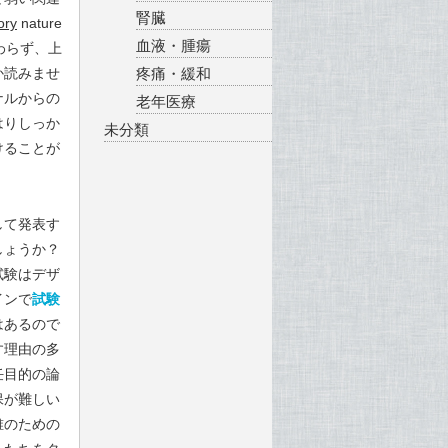
腎臓
ory
nature
血液・腫瘍
もかかわらず、上
か読みませ
疼痛・緩和
ナルからの
老年医療
はりしっか
未分類
けることが
して発表す
しょうか？
試験
はデザ
インで
試験
はあるので
す理由の多
任目的の論
保が難しい
誰のための