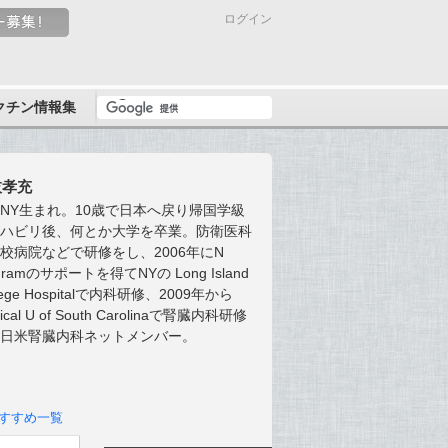
ログイン
クチン情報集
枝孝充
NY生まれ。10歳で日本へ戻り帰国学級
リハビリ後、何とか大学を卒業。防衛医科
校病院などで研修をし、2006年にN
ogramのサポートを得てNYの Long Island
lege Hospitalで内科研修、2009年から
ical U of South Carolinaで腎臓内科研修
。日米腎臓内科ネットメンバー。
すすめ一覧