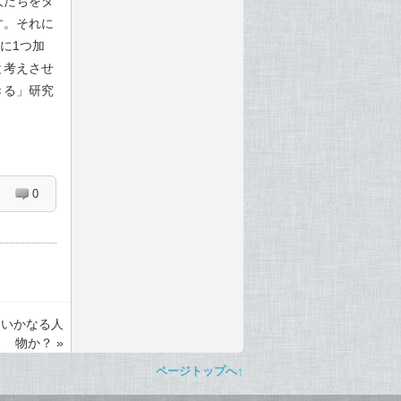
人たちをタ
す。それに
に1つ加
と考えさせ
きる」研究
0
とはいかなる人
物か？
»
ページトップへ↑