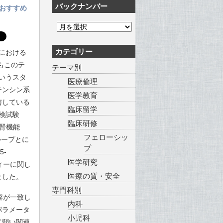
バックナンバー
おすすめ
カテゴリー
D)における
もこのテ
テーマ別
というスタ
医療倫理
テンシン系
医学教育
与している
臨床留学
検試験
臨床研修
常腎機能
フェローシッ
ループとに
プ
-
医学研究
ィーに関し
医療の質・安全
ました。
専門科別
容が一致し
内科
パラメータ
小児科
て弱い関連