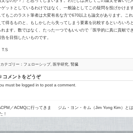
論文なのか？」と思ってしまいます。わたしは決してこの論文を書いた
ーゲットとしているわけではなく、一般論としてこの疑問を投げかけま
してもこのラスト筆者は大変有名な方で670以上も論文があります。これ
えて得るものと、もしかしたら失ってしまう要素を比較するといろいろ
られます。数ではなく、たった一つで
もい
いので「医学的に真に貢献で
報告を目指したいものです。
T.S
カテゴリー：
フェローシップ
,
医学研究
,
腎臓
コメントをどうぞ
ou must be
logged in
to post a comment.
ACPM／ACMQに行ってきま
ジム・ヨン・キム（Jim Yong Kim）
た！