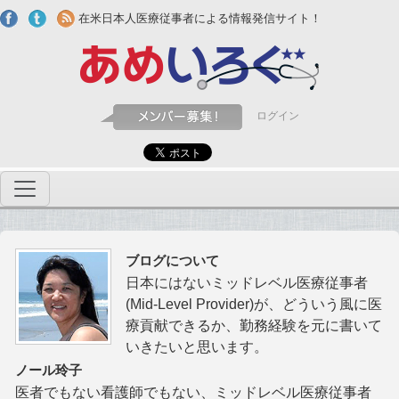
Skip to main content
在米日本人医療従事者による情報発信サイト！
ログイン
ブログについて
日本にはないミッドレベル医療従事者
(Mid-Level Provider)が、どういう風に医
療貢献できるか、勤務経験を元に書いて
いきたいと思います。
ノール玲子
医者でもない看護師でもない、ミッドレベル医療従事者