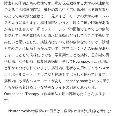
障害）の子供たちの病棟です。私が現在勤務する大学の関連病院
であるこの精神病院は、郊外の森の中の広い敷地にある煉瓦造り
のとっても素敵な建物で、一見アイビーリーグの大学のキャンパ
スのように見えます。精神病院というと、暗くて怖い印象がある
かもしれませんが、私はフェローシップの面接で初めてこの病院
を訪れて、その素晴らしい環境に感動しどうしてもここで働いて
みたいと思いました。病院内はすべて精神病棟なのですが、診断
と年齢ごとに病棟も分かれていて、本当にたくさんの病棟があり
ます。こどもの病棟だけでも、学童期のこども病棟、思春期の男
子病棟、女子病棟、摂食障害病棟、そしてNeuropsychiatry病棟、
と細かく分けられています。病院内に患者さん用のジムやバスケ
ットボールコート、テラスなど施設もすばらしく揃っています。
病棟内にも屋内バスケコートがあり、sensory roomといって子供
たちが落ち着けるような特殊なライトの部屋があったり、
Occipational Therapy （作業療法）用の部屋もたくさんありま
す。
Neuropsychiatry病棟の一日目は、病棟内の独特な動きと音にび