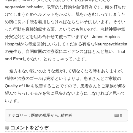
aggressive behavior、攻撃的な行動や自傷行為です。頭を打ち付
けてしまうためヘルメットをかぶり、肌をかきむしってしまうた
め腕に長い手袋を着用しなければならない子供もいます。そうい
った行動を直接治療する薬、というのも無いので、向精神薬や気
分安定剤などを組み合わせて使っていますが、Johns Hopkins
Hospitalから毎週回診にいらしてくださる有名なNeuropsychiatrist
の先生も、自閉症圏の治療薬にエビデンスはほとんど無い、Trial
and Errorしかない、とおっしゃっています。
途方もない戦いのような気がして切なくなる時もありますが、
精神科治療のゴールは完治というよりは、患者さんとご家族の
Quality of Lifeを改善することですので、患者さんとご家族が何を
望んでらっしゃるかを常に見失わないようにしなければと思って
います。
カテゴリー：
医療の現場から
,
精神科
0
コメントをどうぞ