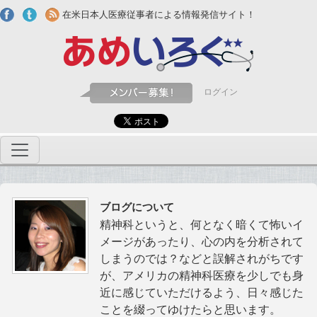
Skip to main content
在米日本人医療従事者による情報発信サイト！
ログイン
ブログについて
精神科というと、何となく暗くて怖いイ
メージがあったり、心の内を分析されて
しまうのでは？などと誤解されがちです
が、アメリカの精神科医療を少しでも身
近に感じていただけるよう、日々感じた
ことを綴ってゆけたらと思います。