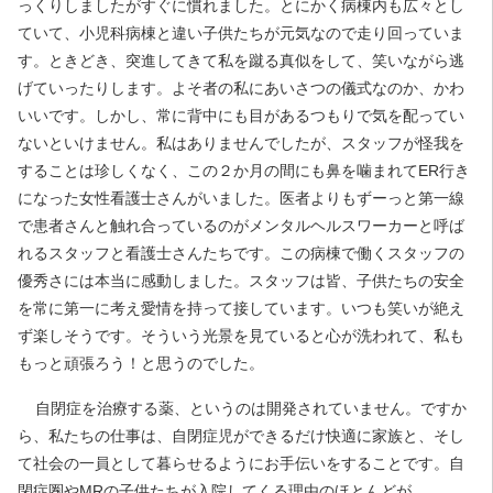
っくりしましたがすぐに慣れました。とにかく病棟内も広々とし
ていて、小児科病棟と違い子供たちが元気なので走り回っていま
す。ときどき、突進してきて私を蹴る真似をして、笑いながら逃
げていったりします。よそ者の私にあいさつの儀式なのか、かわ
いいです。しかし、常に背中にも目があるつもりで気を配ってい
ないといけません。私はありませんでしたが、スタッフが怪我を
することは珍しくなく、この２か月の間にも鼻を噛まれてER行き
になった女性看護士さんがいました。医者よりもずーっと第一線
で患者さんと触れ合っているのがメンタルヘルスワーカーと呼ば
れるスタッフと看護士さんたちです。この病棟で働くスタッフの
優秀さには本当に感動しました。スタッフは皆、子供たちの安全
を常に第一に考え愛情を持って接しています。いつも笑いが絶え
ず楽しそうです。そういう光景を見ていると心が洗われて、私も
もっと頑張ろう！と思うのでした。
自閉症を治療する薬、というのは開発されていません。ですか
ら、私たちの仕事は、自閉症児ができるだけ快適に家族と、そし
て社会の一員として暮らせるようにお手伝いをすることです。自
閉症圏やMRの子供たちが入院してくる理由のほとんどが