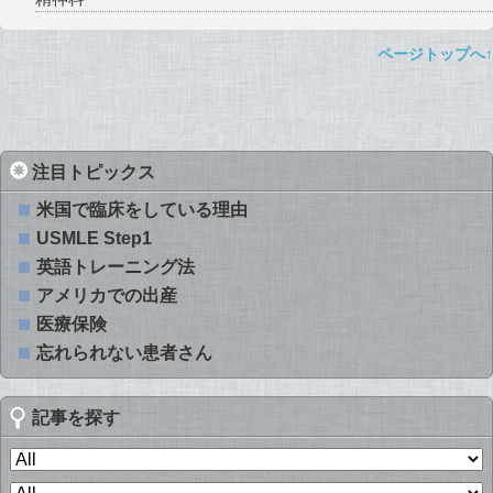
ページトップへ↑
注目トピックス
米国で臨床をしている理由
USMLE Step1
英語トレーニング法
アメリカでの出産
医療保険
忘れられない患者さん
記事を探す