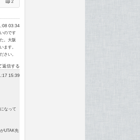
2
:08 03:34
いのです
た。大阪
います。
ださい。
て返信する
:17 15:39
になって
UTAK先