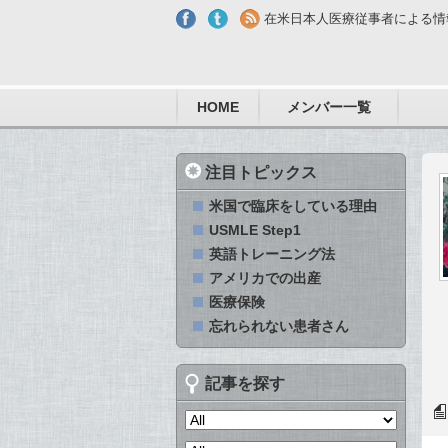
Skip to main content
在米日本人医療従事者による情
HOME
メンバー一覧
注目トピックス
米国で臨床をしている理由
USMLE Step1
英語トレーニング法
アメリカでの出産
医療保険
忘れられない患者さん
記事を探す