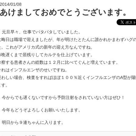
2014/01/08
あけましておめでとうございます。
元旦早々、仕事でバタバタしていました。
大晦日は職場で迎えましたが、年が明けたとたんに誰かれかまわずハグ
た。これがアメリカ式の新年の迎え方なんですね。
毎晩遅くまで居残りしてカルテを仕上げています。
診察する患者さんの総数は１２月に比べてぐんと増えています。
それはインフルエンザのせいですね。
疑わしい場合、検査をすればほぼ１００％近くインフルエンザのA型が陽
ます。
今からでも遅くないですから予防注射をされていない方はぜひ！
今年もどうぞよろしくお願いいたします。
明日から９連ちゃんに入ります。