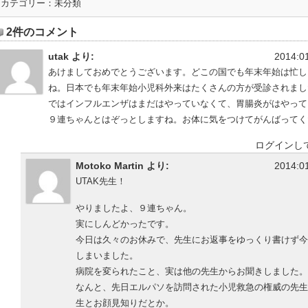
カテゴリー：
未分類
2件のコメント
utak より:
2014:01
あけましておめでとうございます。どこの国でも年末年始は忙し
ね。日本でも年末年始小児科外来はたくさんの方が受診されまし
ではインフルエンザはまだはやっていなくて、胃腸炎がはやって
９連ちゃんとはぞっとしますね。お体に気をつけてがんばってく
ログインし
Motoko Martin より:
2014:01
UTAK先生！
やりましたよ、９連ちゃん。
実にしんどかったです。
今日は久々のお休みで、先生にお返事をゆっくり書けず今
しまいました。
病院を変られたこと、実は他の先生からお聞きしました。
なんと、先日エルパソを訪問された小児救急の権威の先生が
生とお顔見知りだとか。