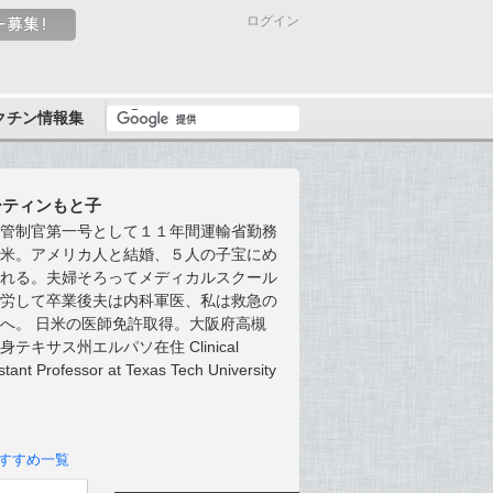
ログイン
クチン情報集
ーティンもと子
性管制官第一号として１１年間運輸省勤務
渡米。アメリカ人と結婚、５人の子宝にめ
まれる。夫婦そろってメディカルスクール
苦労して卒業後夫は内科軍医、私は救急の
へ。 日米の医師免許取得。大阪府高槻
身テキサス州エルパソ在住 Clinical
stant Professor at Texas Tech University
すすめ一覧