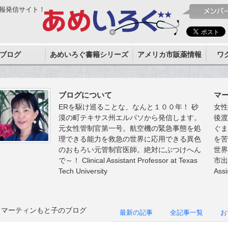
報発信サイト！
ブログ
あめいろぐ書籍シリーズ
アメリカ市販薬情報
ワ
ブログについて
マ
ERを駆け巡ることな、なんと１００年！ 砂
女
漠の町テキサス州エルパソから発信します。
後
元女性管制官第一号。航空機の緊急事態を処
ぐ
理できる能力を救急の世界に応用できる異色
を
のおもろい元管制官医師。絶対にぶつけへん
世界
で～！ Clinical Assistant Professor at Texas
市出
Tech University
Assi
マーティンもと子のブログ
最新の記事
全記事一覧
お