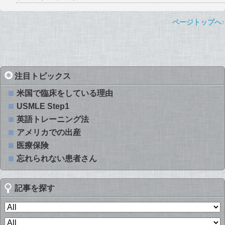
ページトップへ↑
注目トピックス
米国で臨床をしている理由
USMLE Step1
英語トレーニング法
アメリカでの出産
医療保険
忘れられない患者さん
記事を探す