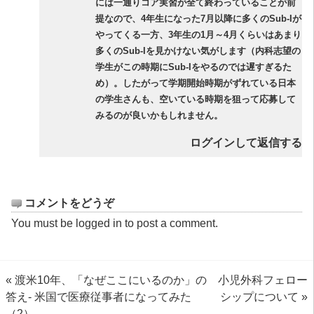
には一通りコア実習が全て終わっていることが前
提なので、4年生になった7月以降に多くのSub-Iが
やってくる一方、3年生の1月～4月くらいはあまり
多くのSub-Iを見かけない気がします（内科志望の
学生がこの時期にSub-Iをやるのでは遅すぎるた
め）。したがって学期開始時期がずれている日本
の学生さんも、空いている時期を狙って応募して
みるのが良いかもしれません。
ログインして返信する
コメントをどうぞ
You must be
logged in
to post a comment.
«
渡米10年、「なぜここにいるのか」の
小児外科フェロー
答え- 米国で医療従事者になってみた
シップについて
»
（2）