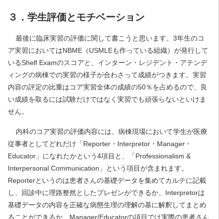
３．学生評価とモチベーション
最後に臨床実習の評価に関して書こうと思います。3年生のコ
ア実習においてはNBME（USMLEも作っている組織）が発行して
いるShelf Examのスコアと、インターン・レジデント・アテンデ
ィングの病棟での実習の様子が合わさって成績がつきます。実習
内容の評定の比重はコア実習全体の成績の50％を占めるので、良
い成績を取るには試験だけではなく実習でも頑張らないといけま
せん。
内科のコア実習の評価内容には、病棟現場において学生が医療
従事者としてどれだけ「Reporter・Interpretor・Manager・
Educator」になれたかという4項目と、「Professionalism &
Interpersonal Communication」という項目が含まれます。
Reporterというのは患者さんの基礎データを集めてカルテに記載
し、回診中に理路整然としたプレゼンができるか、Interpretorは
基礎データの内容を正確な病態生理の理解の基に解釈してまとめ
ることができるか、Manager/Educatorの項目では実際の患者さん