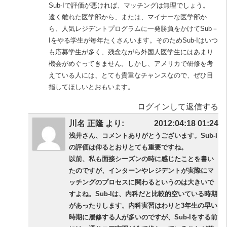
Sub-Iで評価が悪ければ、マッチングは無理でしょう。
遠く離れた医学部から、または、マイナーな医学部か
ら、人気レジデントプログラムに一発勝負をかけてSub－
Iをやる学生が毎年たくさんいます。そのためSub-Iはいつ
も応募学生が多く、残念ながら外国人医学生にはあまり
機会がめぐってきません。しかし、アメリカで研修を考
えている人には、とても貴重なチャンスなので、ぜひ目
指してほしいとおもいます。
ログインして返信する
川名 正隆 より:
2012:04:18 01:24
浅井さん、コメントありがとうございます。Sub-I
の評価は仰るとおりとても重要ですね。
以前、私も
面接シーズンの時に感じたことを書い
た
のですが、インターンやレジデントが実際にマ
ッチングのプロセスに関わるというのは大きいで
すよね。Sub-Iは、内科だと比較的空いている時期
があったりします。内科実習はわりと3年生の早い
時期に履修する人が多いのですが、Sub-Iをする前