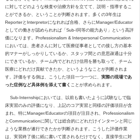
に対してどのような検査や治療方針を立てて、説明・指導するこ
とができるか、ということが判断されます。多くの3年生は
ReporterとInterpretorになれれば合格、さらにManager/Educator
としての働きが認められれば「Sub-I同等の能力あり」という高評
価になります。Professionalism & Interpersonal Communication
においては、患者さんに対して医療従事者としての接し方の基本
的マナーがしっかりしているか、スタッフ間との意思疎通は十分
にできているか、チーム内でどれだけ信用を勝ち取って、チーム
医療にどれだけ貢献できたか、というようなことが判断されま
す。評価をする側は、こうした項目一つ一つに、
実際の現場であ
った症例など具体例を添えて書く
ことが求められます。
Sub-Internshipにおいては、以前も書いたように試験なしで臨
床実習のみの評価になり、上記のコア実習と同様の評価項目が含
まれ、特にManager/Educatorの項目が注目され、Professionalism
とCommunicationに関しては総合的にどれだけインターンと同じ
ような業務が遂行できたかが判断されます。こうした評価作業
は、実習終了後に紙に書いて渡されるだけでなく、直接学生に対