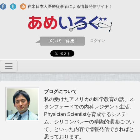
Skip to main content
在米日本人医療従事者による情報発信サイト！
ログイン
ブログについて
私の受けたアメリカの医学教育の話、ス
タンフォードでの内科レジデント生活、
Physician Scientistを育成するシステ
ム、シリコンバレーの学際的環境につい
て、といった内容で情報発信できればと
思っております。