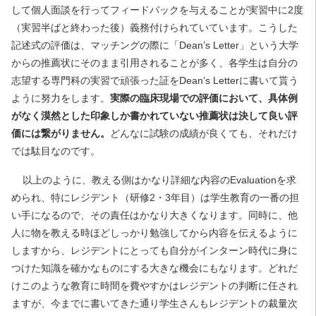
して個人面談を行ってフィードバックを与えることが実習中に2度
（実習半ばと終わった後）義務付けられていています。こうした
記述式の評価は、マッチングの際に「Dean’s Letter」という大学
からの推薦状にそのまま引用されることが多く、各学生は自分の
志望する専門科の実習で頑張った証をDean’s Letterに書いて貰う
ように努力をします。
実際の臨床現場での評価において、具体例
がなく漠然とした印象しか書かれていない推薦状は決して良い評
価には繋がりません。
どんなに試験の成績が良くても、それだけ
では駄目なのです。
以上のように、教える側はかなり詳細な内容のEvaluationを求
められ、特にレジデント（研修2・3年目）は学生教育の一番の担
い手になるので、その責任はかなり大きくなります。同時に、他
人に物を教える時ほどしっかり勉強してから内容を伝えるように
しますから、レジデントにとっても自分がインターン時代に身に
つけた知識を確かなものにする大きな機会にもなります。どれだ
けこのような教育に時間を費やすかはレジデントの判断に任され
ますが、今までに書いてきた通り学生さんもレジデントの裁量次