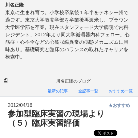
川名正隆
東京に生まれ育つ。小学校卒業後１年半をテネシー州で
過ごす。東京大学教養学部を卒業後再渡米し、ブラウン
大学医学部を卒業。現在スタンフォード大学病院で内科
レジデント、2012年より同大学循環器内科フェロー。心
筋症・心不全などの心筋収縮異常の病態メカニズムに興
味あり。基礎研究と臨床のバランスの取れたキャリアを
模索中。
川名正隆のブログ
最新の記事
全記事一覧
おすすめ一覧
2012/04/16
★おすすめ
参加型臨床実習の現場より
（５）臨床実習評価