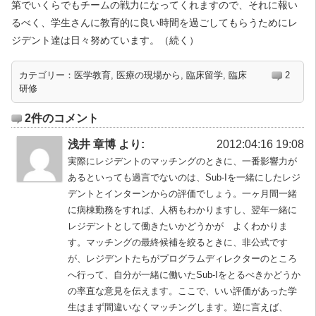
第でいくらでもチームの戦力になってくれますので、それに報い
るべく、学生さんに教育的に良い時間を過ごしてもらうためにレ
ジデント達は日々努めています。（続く）
カテゴリー：
医学教育
,
医療の現場から
,
臨床留学
,
臨床
2
研修
2件のコメント
浅井 章博 より:
2012:04:16 19:08
実際にレジデントのマッチングのときに、一番影響力が
あるといっても過言でないのは、Sub-Iを一緒にしたレジ
デントとインターンからの評価でしょう。一ヶ月間一緒
に病棟勤務をすれば、人柄もわかりますし、翌年一緒に
レジデントとして働きたいかどうかが よくわかりま
す。マッチングの最終候補を絞るときに、非公式です
が、レジデントたちがプログラムディレクターのところ
へ行って、自分が一緒に働いたSub-Iをとるべきかどうか
の率直な意見を伝えます。ここで、いい評価があった学
生はまず間違いなくマッチングします。逆に言えば、