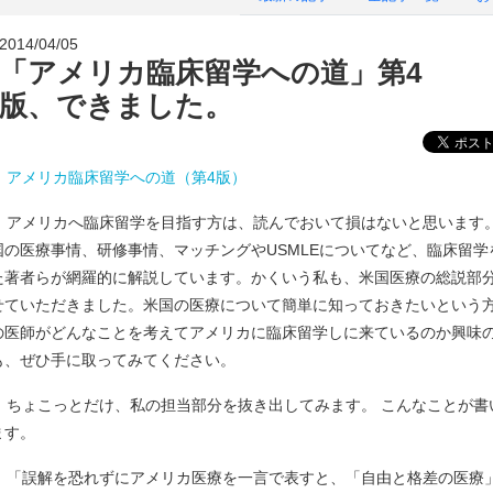
2014/04/05
「アメリカ臨床留学への道」第4
版、できました。
アメリカ臨床留学への道（第4版）
アメリカへ臨床留学を目指す方は、読んでおいて損はないと思います
国の医療事情、研修事情、マッチングやUSMLEについてなど、臨床留学
た著者らが網羅的に解説しています。かくいう私も、米国医療の総説部
せていただきました。米国の医療について簡単に知っておきたいという
の医師がどんなことを考えてアメリカに臨床留学しに来ているのか興味
も、ぜひ手に取ってみてください。
ちょこっとだけ、私の担当部分を抜き出してみます。 こんなことが書
ます。
「誤解を恐れずにアメリカ医療を一言で表すと、「自由と格差の医療