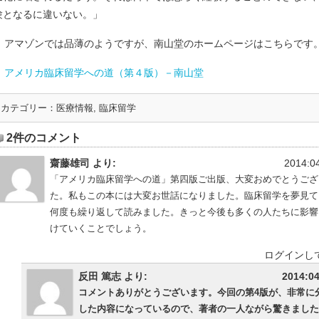
験となるに違いない。」
アマゾンでは品薄のようですが、南山堂のホームページはこちらです
アメリカ臨床留学への道（第４版）－南山堂
カテゴリー：
医療情報
,
臨床留学
2件のコメント
齋藤雄司
より:
2014:04
「アメリカ臨床留学への道」第四版ご出版、大変おめでとうござ
た。私もこの本には大変お世話になりました。臨床留学を夢見て
何度も繰り返して読みました。きっと今後も多くの人たちに影響
けていくことでしょう。
ログインし
反田 篤志 より:
2014:04
コメントありがとうございます。今回の第4版が、非常に
した内容になっているので、著者の一人ながら驚きました