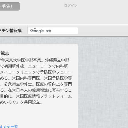
ログイン
クチン情報集
田篤志
07年東京大学医学部卒業。沖縄県立中部
院で初期研修後、ニューヨークで内科研
、メイヨークリニックで予防医学フェロー
修める。米国内科専門医、米国予防医学専
医、公衆衛生学修士。医療の質向上を専門
する。在米日本人の健康増進に寄与するこ
を目的に、米国医療情報プラットフォーム
あめいろぐ』を共同設立。
すすめ一覧