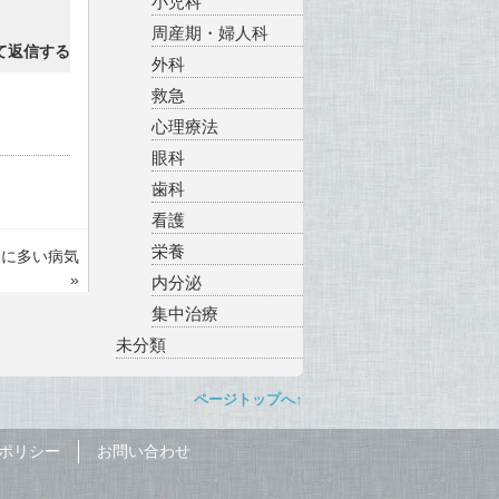
小児科
周産期・婦人科
て返信する
外科
救急
心理療法
眼科
歯科
看護
栄養
人に多い病気
»
内分泌
集中治療
未分類
ページトップへ↑
ポリシー
お問い合わせ