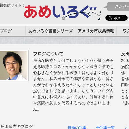
報発信サイト！
ブログ
あめいろぐ書籍シリーズ
アメリカ市販薬情報
ワ
ブログについて
反
最適な医療とは何でしょうか？命が最も長ら
20
える医療？コストがかからない医療？誰でも
病
心おきなくかかれる医療？答えはよく分かり
修
ません。私の日米での体験や知識から、皆さ
を
んがそれを考えるためのちょっとした材料を
門
提供できればと思います。ちなみにブログ内
と
の意見は私個人のものであり、所属する団体
と
や病院の意見を代表するものではありませ
『
ん。
反田篤志のブログ
最新の記事
全記事一覧
お