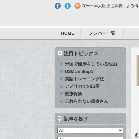
Skip to main content
在米日本人医療従事者による情
HOME
メンバー一覧
注目トピックス
米国で臨床をしている理由
USMLE Step1
英語トレーニング法
アメリカでの出産
医療保険
忘れられない患者さん
記事を探す