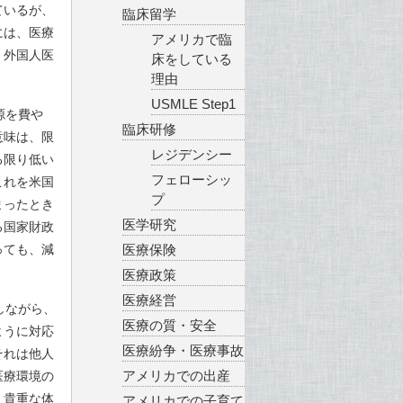
ているが、
臨床留学
には、医療
アメリカで臨
、外国人医
床をしている
理由
USMLE Step1
源を費や
臨床研修
意味は、限
レジデンシー
る限り低い
フェローシッ
これを米国
プ
まったとき
医学研究
る国家財政
っても、減
医療保険
医療政策
医療経営
しながら、
医療の質・安全
ように対応
医療紛争・医療事故
それは他人
アメリカでの出産
医療環境の
、貴重な体
アメリカでの子育て