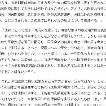
だろう。医療制度は国民の考え方及び社会の構造を如実に表すと言われ
米国医療に関してもそれは例外ではなさそうだ。アメリカの医療の特徴
保険、国民医療費、急性期医療、医師の就業形態、医師以外の医療職種
師、などが含まれる。この章ではそれぞれの項目について概説する。」
「医師にとって従来「最高の医療」は、可能な限りの最先端の医療資
し、個人の生命を保全することを少なからず意味していた。しかしその
られた医療資源を適正に配分し、国民全体の健康寿命と生活の質を出来
コストで実現することへと、現場レベルで変化しつつある。筆者自身は
医療におけるパラダイムシフトだと感じている。一旦変化の方向性が決
のアメリカの力は底知れない。持続不可能なレベルの医療費支出を抱え
にとって医療改革は喫緊の課題であり、変化の速度は加速することはあ
速することはないだろう。
それが米国医療に良い結果をもたらすのか否か、定かではない。しか
多くの国家が今後直面するであろう医療費の増大に対して、米国がどの
していくかは注目に値する。未曾有の高齢化を迎える日本にとっても、
事ではないだろう。今後米国への臨床留学を実現する人たちは、激しい
変化に晒されるだろう。それは日本では恐らく経験することのできない