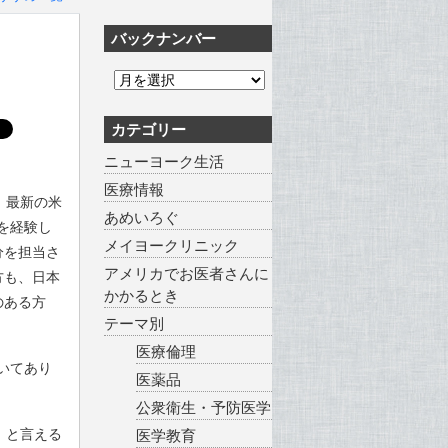
バックナンバー
カテゴリー
ニューヨーク生活
医療情報
。最新の米
あめいろぐ
を経験し
メイヨークリニック
分を担当さ
アメリカでお医者さんに
方も、日本
かかるとき
のある方
テーマ別
医療倫理
いてあり
医薬品
公衆衛生・予防医学
」と言える
医学教育