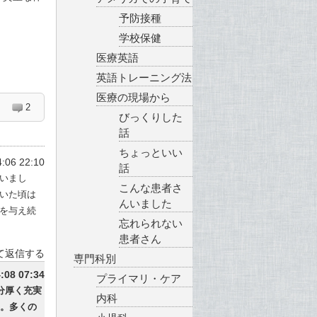
予防接種
学校保健
。
医療英語
英語トレーニング法
医療の現場から
2
びっくりした
話
ちょっといい
:06 22:10
話
いまし
こんな患者さ
いた頃は
んいました
を与え続
忘れられない
患者さん
て返信する
専門科別
:08 07:34
プライマリ・ケア
分厚く充実
内科
。多くの