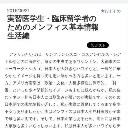
2016/06/21
★おすすめ
実習医学生・臨床留学者の
ためのメンフィス基本情報
生活編
アメリカといえば、サンフランシスコ・ロスアンゼルス・シア
トルなどの西海岸や、政治の中央であるワシントン、大都市のニ
ューヨーク・シカゴ、日本人が大好きなハワイなど、一般的に華
やかなイメージを持つ街を思い浮かべる方も多いと思います。
一
方、アメリカ南部は「政治・文化・人種多様性に保守的」「貧
困」といった少々閉鎖的なイメージも未だに残るからか、私の住
むテネシー州も日本人には馴染みが薄いのが実状です。
そのため
日本語での現地情報が乏しく、私が実際に異動してくるまで多少
不安もありましたが、実はメンフィスは日本人小児科家族が全米
で最も多い街です。そして、日本企業もあるため、周囲には日本
人家族も多くいらっしゃいます。
私は日本人が多いハワイからテ