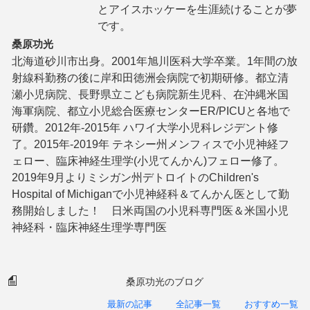
とアイスホッケーを生涯続けることが夢
です。
桑原功光
北海道砂川市出身。2001年旭川医科大学卒業。1年間の放
射線科勤務の後に岸和田徳洲会病院で初期研修。都立清
瀬小児病院、長野県立こども病院新生児科、在沖縄米国
海軍病院、都立小児総合医療センターER/PICUと各地で
研鑽。2012年-2015年 ハワイ大学小児科レジデント修
了。2015年-2019年 テネシー州メンフィスで小児神経フ
ェロー、臨床神経生理学(小児てんかん)フェロー修了。
2019年9月よりミシガン州デトロイトのChildren's
Hospital of Michiganで小児神経科＆てんかん医として勤
務開始しました！ 日米両国の小児科専門医＆米国小児
神経科・臨床神経生理学専門医
桑原功光のブログ
最新の記事
全記事一覧
おすすめ一覧