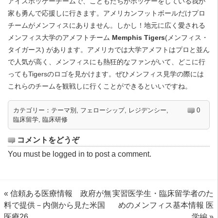
アイスホッケーチームで、こどもたちがホッケーをしている我が
家も勇んで応援しに行きます。アメリカンフットボールだけプロ
チームがメンフィスにありません。しかし！地元に広く愛される
メンフィス大学のアメフトチーム
Memphis Tigers
(メンフィス・
タイガース) があります。アメリカでは大学アメフトはプロと並ん
で人気が高く、メンフィスにも熱狂的なファンがいて、どこに行
ってもTigersのロゴを見かけます。ぜひメンフィス見学の際には
これらのチームを観戦しに行くことができるといいですね。
カテゴリー：
テーマ別
,
フェローシップ
,
レジデンシー
,
0
臨床留学
,
臨床研修
コメントをどうぞ
You must be
logged in
to post a comment.
«
信頼ある医療情報 政府が無
実習医学生・臨床留学者のた
料で提供－内側から見た米国
めのメンフィス基本情報 医
医療26
学編
»