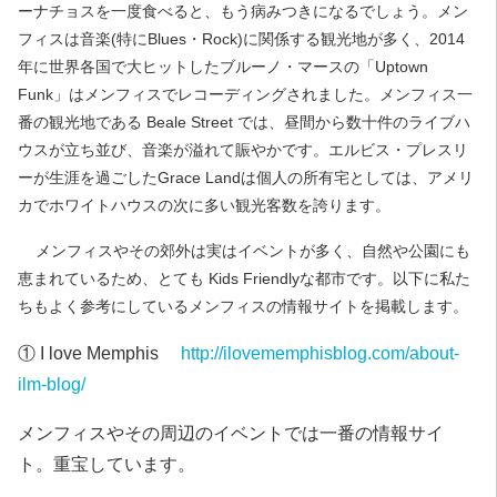
ーナチョスを一度食べると、もう病みつきになるでしょう。メン
フィスは音楽(特にBlues・Rock)に関係する観光地が多く、2014
年に世界各国で大ヒットしたブルーノ・マースの「Uptown
Funk」はメンフィスでレコーディングされました。メンフィス一
番の観光地である Beale Street では、昼間から数十件のライブハ
ウスが立ち並び、音楽が溢れて賑やかです。エルビス・プレスリ
ーが生涯を過ごしたGrace Landは個人の所有宅としては、アメリ
カでホワイトハウスの次に多い観光客数を誇ります。
メンフィスやその郊外は実はイベントが多く、自然や公園にも
恵まれているため、とても Kids Friendlyな都市です。以下に私た
ちもよく参考にしているメンフィスの情報サイトを掲載します。
① I love Memphis
http://ilovememphisblog.com/about-
ilm-blog/
メンフィスやその周辺のイベントでは一番の情報サイ
ト。重宝しています。