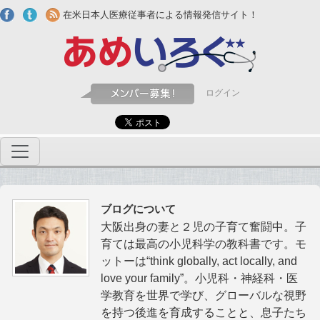
Skip to main content
在米日本人医療従事者による情報発信サイト！
ログイン
ブログについて
大阪出身の妻と２児の子育て奮闘中。子
育ては最高の小児科学の教科書です。モ
ットーは“think globally, act locally, and
love your family”。小児科・神経科・医
学教育を世界で学び、グローバルな視野
を持つ後進を育成することと、息子たち