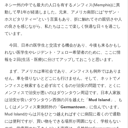
ネシー州の中でも最大の人口を有するメンフィス(Memphis)に異
動して早1年が経過しました。元来、アメリカ南部には”サザン・
ホスピタリティー”という言葉もあり、折に触れてその親切さや人
の良さを感じながら、私たちはここで楽しく快適な日々を過ごし
ています。
今回、日本の医学生と交流する機会があり、今後も来るかもし
れない医学生やレジデント・フェロー希望者のために、ここに情
報を２回(生活・医療)に分けてアップしておこうと思います。
まず、アメリカは車社会であり、メンフィスも例外ではありま
せん。車を借りないとどこにも行けません。そして、ネットでメ
ンフィスと検索すると必ず出てくるのが治安の問題です。とくに
メンフィスで治安が悪いのはダウンタウン周辺です。日本人家族
は治安が良いダウンタウン西側の川を越えた「
Mud Island
」、も
しくはメンフィス東側郊外の「
Germantown
」に住んでいます。
Mud Islandからは川をひとつ越えればすぐに病院に着くので通勤
には便利ですが、買い物をできる場所が周囲になく、学校もない