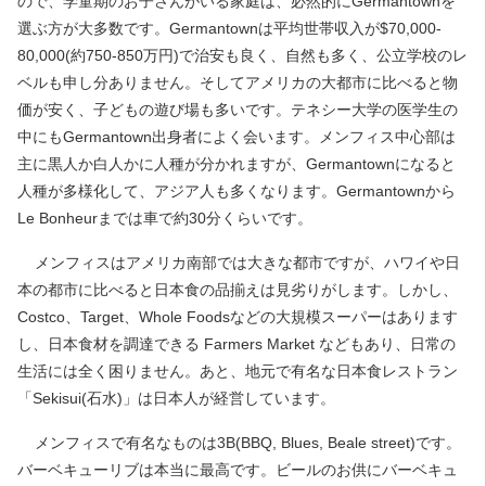
ので、学童期のお子さんがいる家庭は、必然的にGermantownを
選ぶ方が大多数です。Germantownは平均世帯収入が$70,000-
80,000(約750-850万円)で治安も良く、自然も多く、公立学校のレ
ベルも申し分ありません。そしてアメリカの大都市に比べると物
価が安く、子どもの遊び場も多いです。テネシー大学の医学生の
中にもGermantown出身者によく会います。メンフィス中心部は
主に黒人か白人かに人種が分かれますが、Germantownになると
人種が多様化して、アジア人も多くなります。Germantownから
Le Bonheurまでは車で約30分くらいです。
メンフィスはアメリカ南部では大きな都市ですが、ハワイや日
本の都市に比べると日本食の品揃えは見劣りがします。しかし、
Costco、Target、Whole Foodsなどの大規模スーパーはあります
し、日本食材を調達できる Farmers Market などもあり、日常の
生活には全く困りません。あと、地元で有名な日本食レストラン
「Sekisui(石水)」は日本人が経営しています。
メンフィスで有名なものは3B(BBQ, Blues, Beale street)です。
バーベキューリブは本当に最高です。ビールのお供にバーベキュ