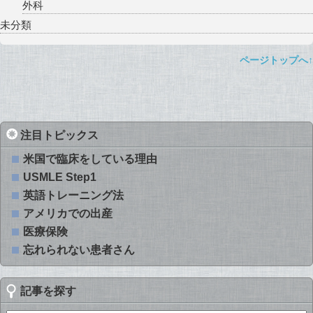
外科
未分類
ページトップへ↑
注目トピックス
米国で臨床をしている理由
USMLE Step1
英語トレーニング法
アメリカでの出産
医療保険
忘れられない患者さん
記事を探す