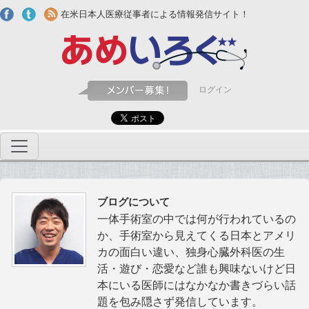
Skip to main content
在米日本人医療従事者による情報発信サイト！
ログイン
ブログについて
一体手術室の中では何が行われているの
か、手術室から見えてくる日本とアメリ
カの面白い違い、独身心臓外科医の生
活・遊び・恋愛など誰も興味ないけど日
本にいる医師にはなかなか書きづらい話
題を包み隠さず発信しています。