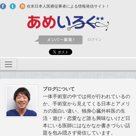
Skip to main content
在米日本人医療従事者による情報発信サイト！
ログイン
ブログについて
一体手術室の中では何が行われているの
か、手術室から見えてくる日本とアメリ
カの面白い違い、独身心臓外科医の生
活・遊び・恋愛など誰も興味ないけど日
本にいる医師にはなかなか書きづらい話
題を包み隠さず発信しています。