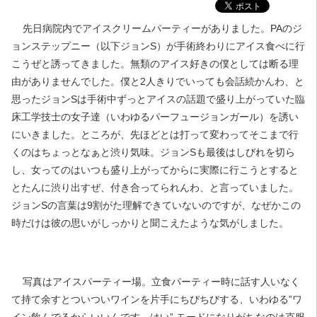
先日病院内でアイスクリームパーティーがありました。PAのジ
ョンステップニー（以下ジョンS）が手術終わりにアイス食べに行
こうぜと誘ってきました。無類のアイス好きの僕としては断る理
由がありませんでした。僕と2人きりでいっても会話続かんわ、と
思ったジョンSは手術中ずっとアイスの話題で盛り上がっていた臨
床工学技士の女子達（いわゆるパーフュージョンガール）を誘い
にいきました。ところが、先ほどとは打って変わってそこまで行
くのはちょっとなぁと渋り気味。ジョンSも最後はしびれを切ら
し、女ってのはいつも盛り上がってからに実際に行こうとすると
とたんに渋り出すぜ、付き合ってられんわ、と言っていました。
ジョンSの言葉は9割がた理解できていないのですが、なぜかこの
時だけは彼の思いがしっかりと聞こえたような気がしました。
写真はアイスパーティー場。立食パーティー時に話す人いなく
て持て余すとついついワインを片手にちびちびする、いわゆる”ワ
イン飲んでるからいいんです、はい” モードになりがちなのは克服