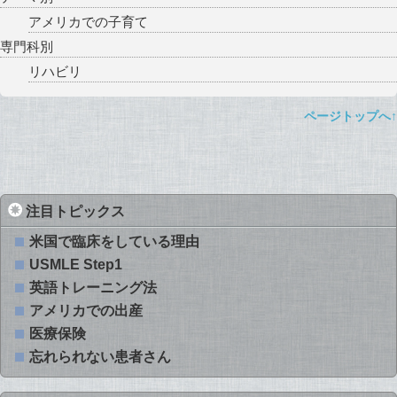
アメリカでの子育て
専門科別
リハビリ
ページトップへ↑
注目トピックス
米国で臨床をしている理由
USMLE Step1
英語トレーニング法
アメリカでの出産
医療保険
忘れられない患者さん