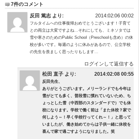
7件のコメント
反田 篤志 より:
2014:02:06 00:02
フルタイムへの仕事復帰おめでとうございます！子育て
との両立は大変ですよね…それにしても、ミネソタでは
雪や寒さのためのPublic School（Preschoolも含め）の休
校が多いです。毎週のように休みがあるので、公立学校
の先生を羨ましく思ったりもします…
ログインして返信する
松田 直子 より:
2014:02:08 00:55
反田先生、
ありがとうございます。メリーランドでも今年は
雪がとても多く、普段雪に慣れていないため、ち
ょっとした雪（中西部のスタンダードで）でも休
校になります。学校で働く前は「また休校？家で
何しよう～！早く学校行ってくれ～！」と思って
いましたが、働き始めてからは子供一緒に休校を
喜んで家で過ごすようになりました。笑