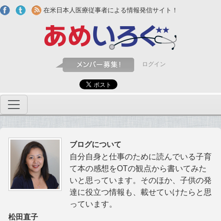
Skip to main content
在米日本人医療従事者による情報発信サイト！
ログイン
ブログについて
自分自身と仕事のために読んでいる子育
て本の感想をOTの観点から書いてみた
いと思っています。そのほか、子供の発
達に役立つ情報も、載せていけたらと思
っています。
松田直子