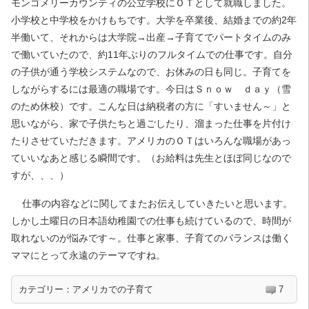
モンゴメリーカウンティの公立学校にＯＴとして就職しました。
小学校と中学校をかけもちです。大学を卒業後、結婚までの約2年
半働いて、それからは大学院→出産→子育てでパートタイムのみ
で働いていたので、約11年ぶりのフルタイムでの仕事です。自分
の子供が通う学校システムなので、お休みの日も同じ。子育てを
しながらするには最適の職場です。今日はＳｎｏｗ ｄａｙ（雪
のため休校）です。こんな日は納税者の方に「すいません～」と
思いながら、家で子供たちと過ごしたり、溜まった仕事を片付け
たりさせていただきます。アメリカのＯＴはいろんな職場があっ
ていいなあと感じる瞬間です。（お給料は先生とほぼ同じなので
すが、、、）
仕事の内容などに関してまたお伝えしていきたいと思います。
しかし土曜日の日本語幼稚園での仕事も続けているので、時間が
取れないのが悩みです～。仕事と家事、子育てのバランスは働く
ママにとって永遠のテーマですね。
カテゴリー：
アメリカでの子育て
7