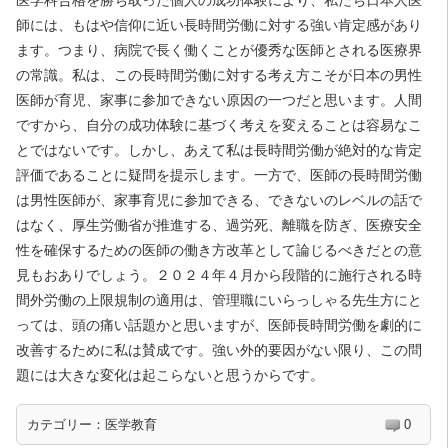
医学科合格を勝ち取った個人の成功体験により、私たち日本人医
師には、もはや信仰に近い長時間労働に対する強い肯定感があり
ます。つまり、病院で長く働くことが優秀な医師とされる医療界
の常識。私は、この長時間労働に対する考え方こそが日本の男性
医師が育児、家事に参加できない原因の一つだと思います。人間
ですから、自分の成功体験に基づく考えを変えることは容易なこ
とではないです。しかし、あえて私は長時間労働が絶対的な肯定
評価であることに疑問を提示します。一方で、医師の長時間労働
は男性医師が、家事育児に参加できる、できないのレベルの話で
はなく、厚生労働省が推進する、過労死、離職を防ぎ、医療安全
性を確保するための医師の働き方改革として論じるべきだとの意
見もおありでしょう。２０２４年４月から段階的に施行される時
間外労働の上限規制の適用は、管理職にいらっしゃる先生方にと
っては、頭の痛い話題かと思いますが、医師長時間労働を劇的に
改善するために私は賛成です。強い外的要因がない限り、この問
題には大きな変化は起こらないと思うからです。
カテゴリー：
医学教育
0