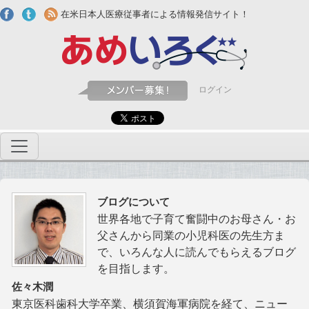
Skip to main content
在米日本人医療従事者による情報発信サイト！
ログイン
ブログについて
世界各地で子育て奮闘中のお母さん・お
父さんから同業の小児科医の先生方ま
で、いろんな人に読んでもらえるブログ
を目指します。
佐々木潤
東京医科歯科大学卒業、横須賀海軍病院を経て、ニュー