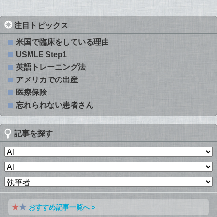
注目トピックス
米国で臨床をしている理由
USMLE Step1
英語トレーニング法
アメリカでの出産
医療保険
忘れられない患者さん
記事を探す
おすすめ記事一覧へ »