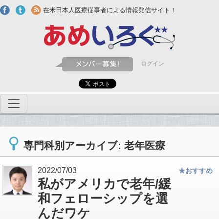
Skip to main content
在米日本人医療従事者による情報発信サイト！
ログイン
専門科別アーカイブ: 老年医療
2022/07/03
★おすすめ
私がアメリカで老年/緩
和フェローシップを選
んだワケ