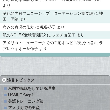
より
消化器内科フェローシップ ローテーション概要編
に
神
田 医院
より
痛みの表現の仕方
に
梶谷恭子
より
私のNCLEX受験奮闘記2
に
フェチョ栄子
より
アメリカ・ニューヨークでの在宅ホスピス実況中継
に
ラ
プレツィオーサ伸子
より
注目トピックス
米国で臨床をしている理由
USMLE Step1
英語トレーニング法
アメリカでの出産