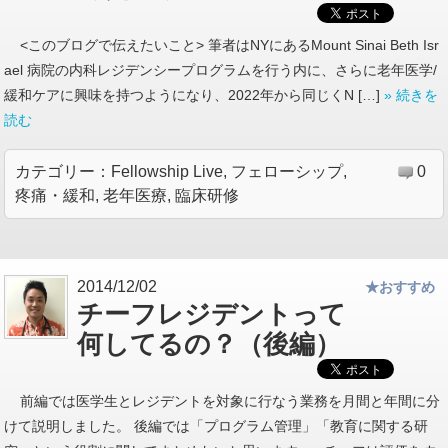
<このブログで伝えたいこと> 筆者はNYにあるMount Sinai Beth Isr
ael 病院の内科レジデンシープログラムを行う内に、さらに老年医学/
緩和ケアに興味を持つようになり、2022年から同じくN […]
» 続きを
読む
カテゴリー：
Fellowship Live
,
フェローシップ
,
0
疼痛・緩和
,
老年医療
,
臨床研修
2014/12/02
★おすすめ
チーフレジデントって
何してるの？（後編）
前編では医学生とレジデントを対象に行なう業務を月間と年間に分
けて説明しました。 後編では「プログラム管理」「教育に関する研