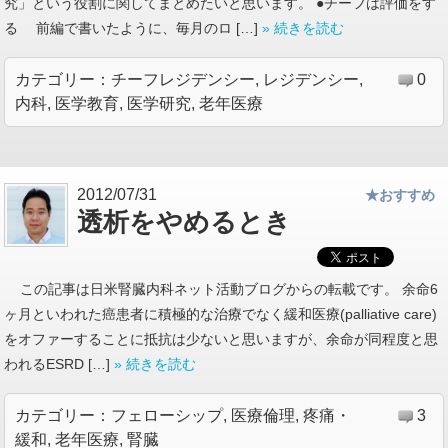
究」という役割に関してまとめたいと思います。 ●チーフは評価をす
る 前編で書いたように、毎月のロ […]
» 続きを読む
カテゴリー：
チーフレジデンシー
,
レジデンシー
,
0
内科
,
医学教育
,
医学研究
,
老年医療
2012/07/31
★おすすめ
透析をやめるとき
この記事は日米腎臓内科ネット活動ブログからの転載です。 余命6
ヶ月といわれた癌患者に積極的な治療でなく緩和医療(palliative care)
をオファーすることに抵抗は少ないと思いますが、余命が同程度と思
われるESRD […]
» 続きを読む
カテゴリー：
フェローシップ
,
医療倫理
,
疼痛・
3
緩和
,
老年医療
,
腎臓