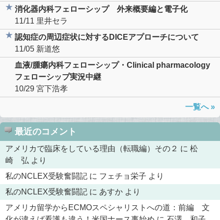
消化器内科フェローシップ 外来概要編と電子化
11/11
里井セラ
認知症の周辺症状に対するDICEアプローチについて
11/05
新道悠
血液/腫瘍内科フェローシップ・Clinical pharmacology
フェローシップ実況中継
10/29
宮下浩孝
一覧へ »
最近のコメント
アメリカで臨床をしている理由（転職編）その２
に
松
崎 弘
より
私のNCLEX受験奮闘記
に
フェチョ栄子
より
私のNCLEX受験奮闘記
に
あすか
より
アメリカ留学からECMOスペシャリストへの道：前編 文
化が違えば看護も違う！米国ナース事始め
に
石澤 和子