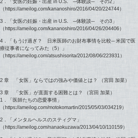
2．「女医の妊娠・出産 in U.S. ─体験談─ その2」
（https://ameilog.com/kananoshiro/2016/04/20/224744）
3．「女医の妊娠・出産 in U.S. ─体験談─ その3」
（https://ameilog.com/kananoshiro/2016/04/26/204406）
4．「もうけ過ぎ？ 日米医師のお財布事情を比較─ 米国で医
療従事者になってみた（5）」
（https://ameilog.com/atsushisorita/2012/08/06/223931）
2 章 「女医」ならではの強みや価値とは？ （宮田 加菜）
3 章 「女医」が直面する困難とは？ （宮田 加菜）
1．「医師たちの恋愛事情」
（https://ameilog.com/motokomartin/2015/05/03/034219）
2．「メンタルヘルスのスティグマ」
（https://ameilog.com/nanaokuzawa/2013/04/10/110159）