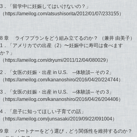
3．「留学中に妊娠してはいけないの？」
（https://ameilog.com/atsushisorita/2012/01/07/233155）
8 章 ライフプランをどう組み立てるのか？ （兼井 由美子）
1．「アメリカでの出産（2）〜妊娠中に寿司は食べます
か？」
（https://ameilog.com/dryumi/2011/12/04/080029）
2．「女医の妊娠・出産 in U.S. ─体験談─ その 2」
（https://ameilog.com/kananoshiro/2016/04/20/224744）
3．「女医の妊娠・出産 in U.S. ─体験談─ その 3」
（https://ameilog.com/kananoshiro/2016/04/26/204406）
4．「息子に知ってほしい子育ての話」
（https://ameilog.com/junsasaki/2019/09/22/091004）
9 章 パートナーをどう選び，どう関係性を維持するのか？