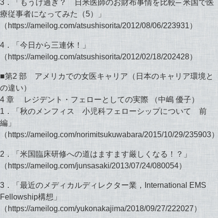
3．「もうけ過ぎ？ 日米医師のお財布事情を比較─ 米国で医
療従事者になってみた（5）」
（https://ameilog.com/atsushisorita/2012/08/06/223931）
4．「今日から三連休！」
（https://ameilog.com/atsushisorita/2012/02/18/202428）
■第2 部 アメリカでの女医キャリア（日本のキャリア環境と
の違い）
4 章 レジデント・フェローとしての実際 （中嶋 優子）
1．「秋のメンフィス 小児科フェローシップについて 前
編」
（https://ameilog.com/norimitsukuwabara/2015/10/29/235903
2．「米国臨床研修への道はますます厳しくなる！？」
（https://ameilog.com/junsasaki/2013/07/24/080054）
3．「最近のメディカルディレクター業，International EMS
Fellowship構想」
（https://ameilog.com/yukonakajima/2018/09/27/222027）