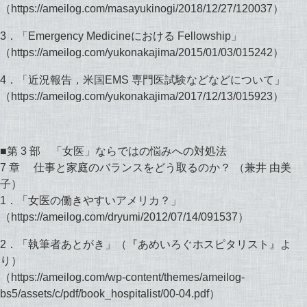
（https://ameilog.com/masayukinogi/2018/12/27/120037）
3．「Emergency Medicineにおける Fellowship」
（https://ameilog.com/yukonakajima/2015/01/03/015242）
4．「近況報告，米国EMS 専門医試験などなどについて」
（https://ameilog.com/yukonakajima/2017/12/13/015923）
■第 3 部 「女医」ならではの悩みへの対処法
7 章 仕事と家庭のバランスをどう取るのか？ （兼井 由美
子）
1．「女医の働きやすいアメリカ？」
（https://ameilog.com/dryumi/2012/07/14/091537）
2．「執筆者あとがき」（『あめいろぐホスピタリスト』よ
り）
（https://ameilog.com/wp-content/themes/ameilog-
bs5/assets/c/pdf/book_hospitalist/00-04.pdf）