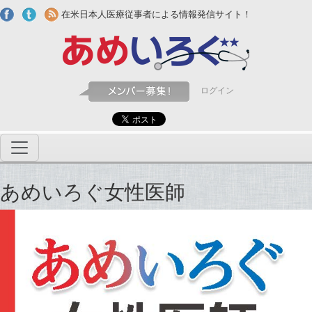
Skip to main content
在米日本人医療従事者による情報発信サイト！
ログイン
あめいろぐ女性医師