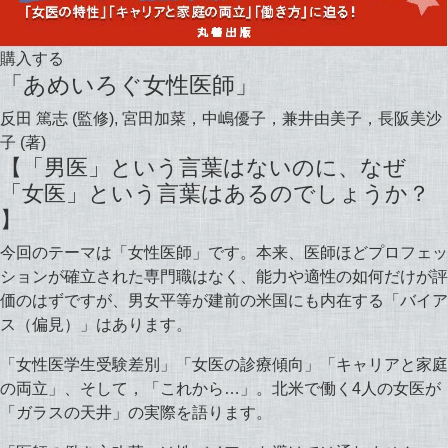
購入する
「あめいろぐ女性医師」
反田 篤志 (監修), 宮田加菜，中嶋優子，兼井由美子，長阪美沙
子 (著)
【「男医」という言葉はないのに、なぜ
「女医」という言葉はあるのでしょうか？
】
今回のテーマは「女性医師」です。本来、医師ほどプロフェッ
ションが確立された専門職はなく、能力や適性の如何だけが評
価のはずですが、男女平等が建前の米国にも内在する「バイア
ス（偏見）」はあります。
「女性医学生受験差別」「女医の診療傾向」「キャリアと家庭
の両立」、そして，「これから…」。北米で働く4人の女医が
「ガラスの天井」の実際を語ります。