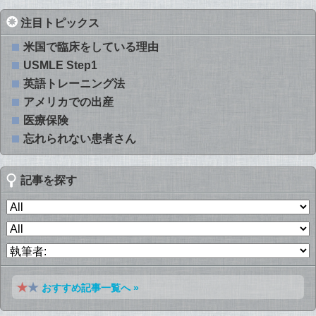
注目トピックス
米国で臨床をしている理由
USMLE Step1
英語トレーニング法
アメリカでの出産
医療保険
忘れられない患者さん
記事を探す
おすすめ記事一覧へ »