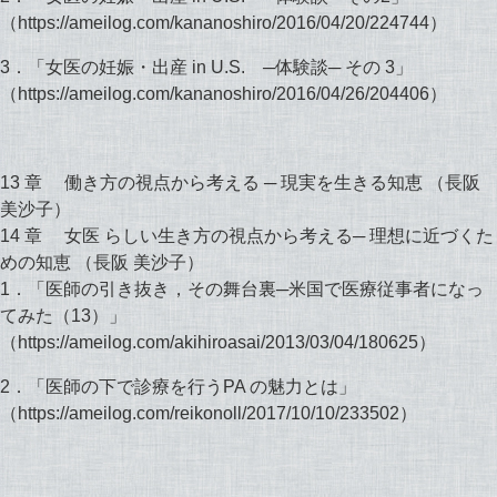
（https://ameilog.com/kananoshiro/2016/04/20/224744）
3．「女医の妊娠・出産 in U.S. ─体験談─ その 3」
（https://ameilog.com/kananoshiro/2016/04/26/204406）
13 章 働き方の視点から考える ─ 現実を生きる知恵 （長阪
美沙子）
14 章 女医 らしい生き方の視点から考える─ 理想に近づくた
めの知恵 （長阪 美沙子）
1．「医師の引き抜き，その舞台裏─米国で医療従事者になっ
てみた（13）」
（https://ameilog.com/akihiroasai/2013/03/04/180625）
2．「医師の下で診療を行うPA の魅力とは」
（https://ameilog.com/reikonoll/2017/10/10/233502）