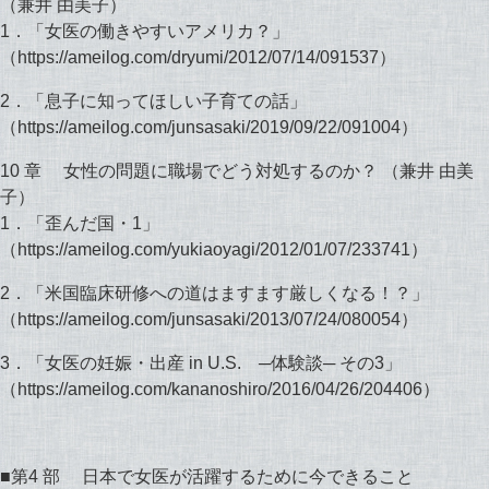
（兼井 由美子）
1．「女医の働きやすいアメリカ？」
（https://ameilog.com/dryumi/2012/07/14/091537）
2．「息子に知ってほしい子育ての話」
（https://ameilog.com/junsasaki/2019/09/22/091004）
10 章 女性の問題に職場でどう対処するのか？ （兼井 由美
子）
1．「歪んだ国・1」
（https://ameilog.com/yukiaoyagi/2012/01/07/233741）
2．「米国臨床研修への道はますます厳しくなる！？」
（https://ameilog.com/junsasaki/2013/07/24/080054）
3．「女医の妊娠・出産 in U.S. ─体験談─ その3」
（https://ameilog.com/kananoshiro/2016/04/26/204406）
■第4 部 日本で女医が活躍するために今できること