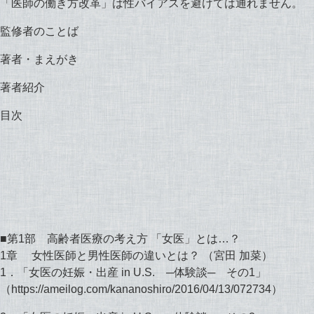
「医師の働き方改革」は性バイアスを避けては通れません。
監修者のことば
著者・まえがき
著者紹介
目次
■第1部 高齢者医療の考え方 「女医」とは…？
1章 女性医師と男性医師の違いとは？ （宮田 加菜）
1．「女医の妊娠・出産 in U.S. ─体験談─ その1」
（https://ameilog.com/kananoshiro/2016/04/13/072734）