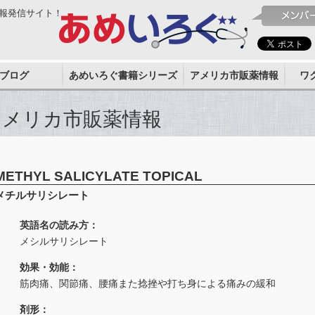
報発信サイト！
ブログ
あめいろぐ書籍シリーズ
アメリカ市販薬情報
ワ
アメリカ市販薬情報
METHYL SALICYLATE TOPICAL
メチルサリシレート
英語名の読み方：
メシルサリシレート
効果・効能：
筋肉痛、関節痛、腰痛また捻挫や打ち身による痛みの緩和
剤形：