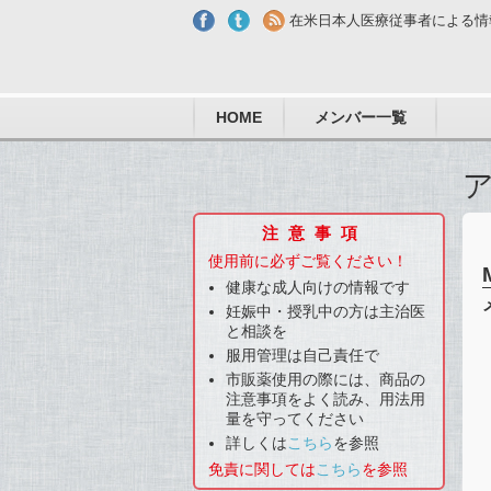
Skip to main content
在米日本人医療従事者による情
HOME
メンバー一覧
注意事項
使用前に必ずご覧ください！
健康な成人向けの情報です
妊娠中・授乳中の方は主治医
と相談を
服用管理は自己責任で
市販薬使用の際には、商品の
注意事項をよく読み、用法用
量を守ってください
詳しくは
こちら
を参照
免責に関しては
こちら
を参照