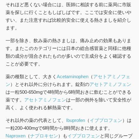
それほど悪くない場合には、医師に相談する前に薬局に市販
薬を探しに行くこともしばしばです。ここでは安全に使いや
すい、また注意すれば比較的安全に使える熱さましを紹介し
ます。
一部を除き、飲み薬の熱さましは、痛み止めの効果もありま
す。またこのカテゴリーには日本の総合感冒薬と同様に他種
類の成分が混合されたものが多いので主成分をよく確認する
ことが必要です。
薬の種類として、大きく
Acetaminophen
（
アセトアミノフェ
ン
）とそれ以外に分けられます。錠剤の
アセトアミノフェン
は一粒500-650mgで4時間から6時間おきに飲むことができる
薬です。
アセトアミノフェン
は一部の例外を除いて安全性が
高く、よく使われる解熱薬です。
それ以外の薬の代表として、
Ibuprofen
（
イブプロフェン
）は
一粒200-400mgで6時間から8時間おきに使えます。
Naproxen
（
ナプロキセン
）も
イブプロフェン
と同じグループ