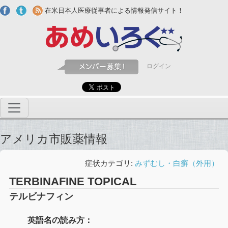
Skip to main content
在米日本人医療従事者による情報発信サイト！
ログイン
アメリカ市販薬情報
症状カテゴリ:
みずむし・白癬（外用）
TERBINAFINE TOPICAL
テルビナフィン
英語名の読み方：