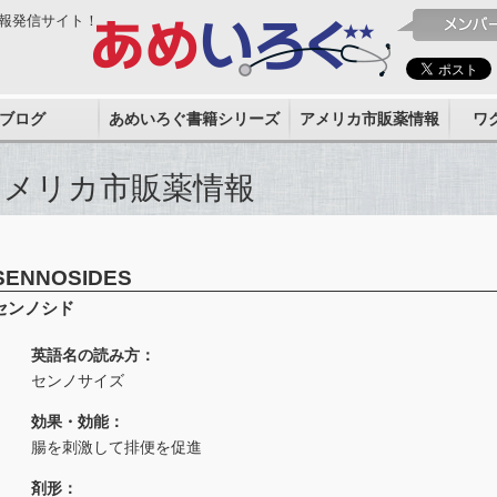
報発信サイト！
ブログ
あめいろぐ書籍シリーズ
アメリカ市販薬情報
ワ
アメリカ市販薬情報
SENNOSIDES
センノシド
英語名の読み方：
センノサイズ
効果・効能：
腸を刺激して排便を促進
剤形：