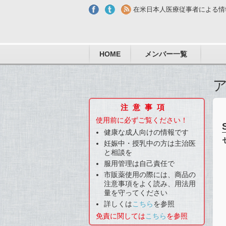
Skip to main content
在米日本人医療従事者による情
HOME
メンバー一覧
注意事項
使用前に必ずご覧ください！
健康な成人向けの情報です
妊娠中・授乳中の方は主治医
と相談を
服用管理は自己責任で
市販薬使用の際には、商品の
注意事項をよく読み、用法用
量を守ってください
詳しくは
こちら
を参照
免責に関しては
こちら
を参照